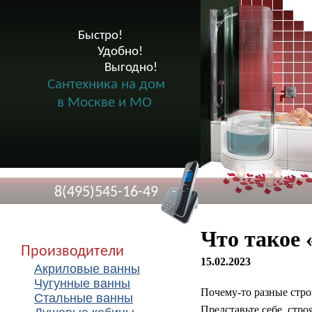
Быстро!

              Удобно!

                      Выгодно!

Сантехника на дом
в Москве и МО
8(495)545-16-49
Что такое 
Производители
15.02.2023
Акриловые ванны
Чугунные ванны
Почему-то разные стр
Стальные ванны
Представьте себе, стро