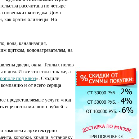
тельства рассчитана по четыре
ва новеньких коттеджа. Дома
, как братья близнецы. Но
о, вода, канализация,
ким щитком, водонагревателем, на
тавлены двери, окна. Теплых полов
в дом. И все это стоит так же, а
ерополе под ключ
». Сходили
ю компанию и от всего сердца
Экран под ванну
все предоставляемые услуги «под
ENGLHOME 150
ать еще почти миллион рублей за
зеркальный
7900.00 руб.
го комплекса архитектурно
мента, коробки, крыши, установку