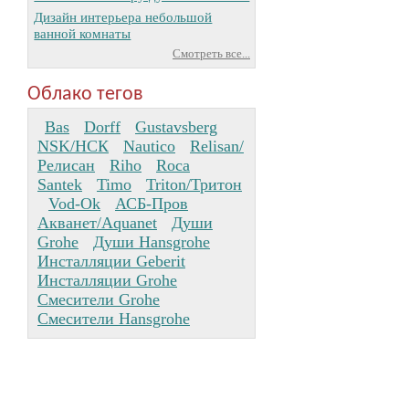
Дизайн интерьера небольшой
ванной комнаты
Смотреть все...
Облако тегов
Bas
Dorff
Gustavsberg
NSK/НСК
Nautico
Relisan/
Релисан
Riho
Roca
Santek
Timo
Triton/Тритон
Vod-Ok
АСБ-Пров
Акванет/Aquanet
Души
Grohe
Души Hansgrohe
Инсталляции Geberit
Инсталляции Grohe
Смесители Grohe
Смесители Hansgrohe