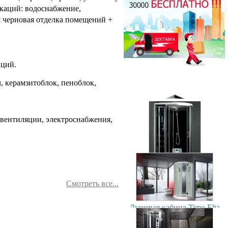
Душевая кабина Timo T-1190
каций: водоснабжение,
90x90см
44500.00 руб.
я черновая отделка помещений +
Душевая кабина Timo T-1170
аций.
170x88см
70500.00 руб.
Душевая кабина Timo Puro
, керамзитоблок, пеноблок,
120x90см (L/R)
106900.00 руб.
вентиляции, электроснабжения,
Душевая кабина Timo T-1102
120x85см (L/R)
Смотреть все...
56200.00 руб.
Душевая кабина Timo Elta
90x90см
79300.00 руб.