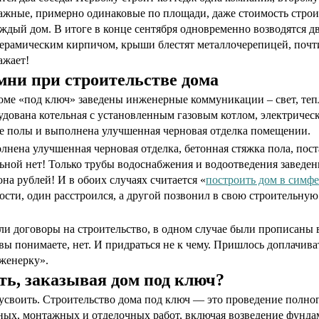
ажные, примерно одинаковые по площади, даже стоимость строи
ждый дом. В итоге в конце сентября одновременно возводятся д
рамическим кирпичом, крыши блестят металлочерепицей, почти
ажает!
ни при строительстве дома
ме «под ключ» заведены инженерные коммуникации – свет, тепл
дована котельная с установленным газовым котлом, электричес
е полы и выполнена улучшенная черновая отделка помещении.
лнена улучшенная черновая отделка, бетонная стяжка пола, пос
ной нет! Только трубы водоснабжения и водоотведения заведены 
на рублей! И в обоих случаях считается «
построить дом в симф
гости, один расстроился, а другой позвонил в свою строительну
ли договоры на строительство, в одном случае были прописаны 
 вы понимаете, нет. И придраться не к чему. Пришлось доплачив
женерку».
ть, заказывая дом под ключ?
 усвоить. Строительство дома под ключ — это проведение полно
ных, монтажных и отделочных работ, включая возведение фунда