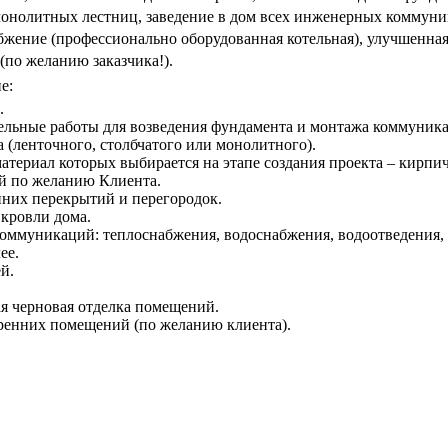
монолитных лестниц, заведение в дом всех инженерных коммуни
бжение (профессионально оборудованная котельная), улучшенна
(по желанию заказчика!).
е:
.
ельные работы для возведения фундамента и монтажа коммуник
 (ленточного, столбчатого или монолитного).
материал которых выбирается на этапе создания проекта – кирпич
ой по желанию Клиента.
нних перекрытий и перегородок.
кровли дома.
ммуникаций: теплоснабжения, водоснабжения, водоотведения, 
ее.
й.
я черновая отделка помещений.
тренних помещений (по желанию клиента).