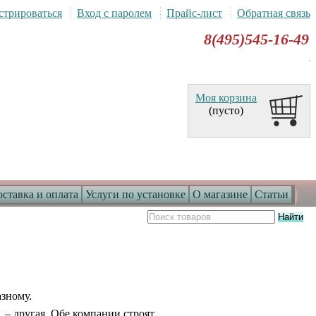
стрироваться
Вход с паролем
Прайс-лист
Обратная связь
8(495)545-16-49
Моя корзина
(пусто)
ставка и оплата
Услуги по установке
О магазине
Статьи
зному.
у – другая. Обе компании строят