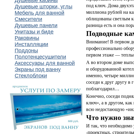
Душевые кабины
под ключ. Дома двухэт
Душевые шторки, углы
миллиона рублей на ка
Мебель для ванной
Смесители
облицованы светлым ке
Душевые панели
разница есть и она пор
Унитазы и биде
Подводные кам
Раковины
Внимание! В первом до
Инсталляции
профессионально обору
Поддоны
первом этаже — теплы
Полотенцесушители
А во втором доме выпо
Аксессуары для ванной
Экраны под ванну
и оборудованной котель
Стеклоблоки
именно, четыре миллио
соседи к друг другу в 
поблагодарил…
Конечно, соседи подня
ключ», а в другом, как
всю недостающую «ин
Что нужно зна
И так, что необходимо
-проектных, строитель