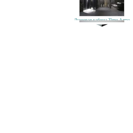
Душевая кабина Timo Armo
90x90см
103500.00 руб.
Экран под ванну
"Гармошка" 170 см мдф
9400.00 руб.
Душевая кабина Timo T-1180
80x80см
42900.00 руб.
Экран под ванну
ENGLHOME 150
зеркальный
7900.00 руб.