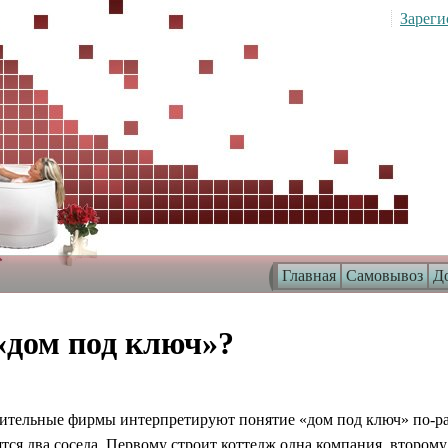
Зареги
Главная
Самовывоз
До
«дом под ключ»?
оительные фирмы интерпретируют понятие «дом под ключ» по-ра
ятся два соседа. Первому строит коттедж одна компания, втором