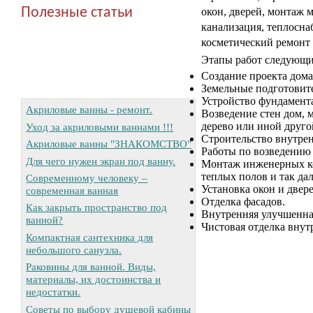
Полезные статьи
окон, дверей, монтаж 
канализация, теплосна
косметический ремонт 
Этапы работ следующи
Создание проекта дома
Земельные подготовит
Устройство фундамента
Акриловые ванны - ремонт.
Возведение стен дом, 
дерево или иной друг
Уход за акриловыми ваннами !!!
Строительство внутре
Акриловые ванны "ЗНАКОМСТВО"
Работы по возведению 
Для чего нужен экран под ванну.
Монтаж инженерных ко
теплых полов и так дал
Современному человеку –
Установка окон и двере
современная ванная
Отделка фасадов.
Как закрыть пространство под
Внутренняя улучшенна
ванной?
Чистовая отделка вну
Компактная сантехника для
небольшого санузла.
Раковины для ванной. Виды,
материалы, их достоинства и
недостатки.
Советы по выбору душевой кабины