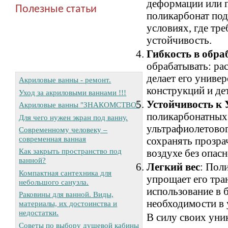
деформации или п
Полезные статьи
поликарбонат под
условиях, где тр
устойчивость.
Гибкость в обра
обрабатывать: ра
делает его униве
Акриловые ванны - ремонт.
конструкций и де
Уход за акриловыми ваннами !!!
Устойчивость к
Акриловые ванны "ЗНАКОМСТВО"
поликарбонатных
Для чего нужен экран под ванну.
ультрафиолетовог
Современному человеку –
современная ванная
сохранять прозра
Как закрыть пространство под
воздухе без опас
ванной?
Легкий вес
: Поли
Компактная сантехника для
упрощает его тра
небольшого санузла.
использование в 
Раковины для ванной. Виды,
необходимости в 
материалы, их достоинства и
недостатки.
В силу своих уни
Советы по выбору душевой кабины