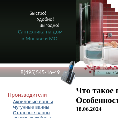
Быстро!

              Удобно!

                      Выгодно!

Сантехника на дом
в Москве и МО
8(495)545-16-49
Главная
Са
Что такое
Производители
Особеннос
Акриловые ванны
Чугунные ванны
18.06.2024
Стальные ванны