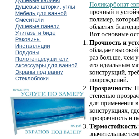
Душевые кабины
Поликарбонат ев
Душевые шторки, углы
прочный и устой
Мебель для ванной
полимер, который
Смесители
областях благода
Душевые панели
Унитазы и биде
Вот основные осо
Раковины
Прочность и уст
Инсталляции
обладает высоко
Поддоны
раз больше, чем у
Полотенцесушители
его идеальным ма
Аксессуары для ванной
конструкций, тр
Экраны под ванну
Стеклоблоки
повреждений.
Прозрачность
: 
степенью прозрач
для применения в
конструкциях, гд
прозрачность и пе
Термостойкость
значительные тем