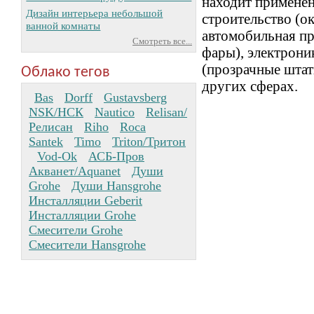
находит применен
Дизайн интерьера небольшой
строительство (ок
ванной комнаты
автомобильная п
Смотреть все...
фары), электрони
(прозрачные штат
Облако тегов
других сферах.
Bas
Dorff
Gustavsberg
NSK/НСК
Nautico
Relisan/
Релисан
Riho
Roca
Santek
Timo
Triton/Тритон
Vod-Ok
АСБ-Пров
Акванет/Aquanet
Души
Grohe
Души Hansgrohe
Инсталляции Geberit
Инсталляции Grohe
Смесители Grohe
Смесители Hansgrohe