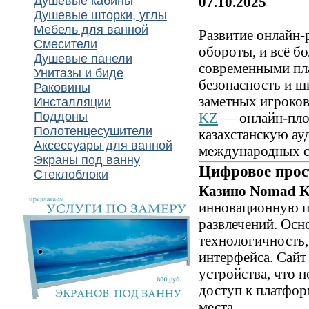
Душевые кабины
07.10.2025
Душевые шторки, углы
Мебель для ванной
Развитие онлайн-
Смесители
обороты, и всё б
Душевые панели
современными пл
Унитазы и биде
безопасность и ш
Раковины
заметных игроков
Инсталляции
Поддоны
KZ
— онлайн-пло
Полотенцесушители
казахстанскую а
Аксессуары для ванной
международных с
Экраны под ванну
Цифровое прос
Стеклоблоки
Казино Nomad 
инновационную п
развлечений. Осн
технологичность,
интерфейса. Сайт
устройства, что 
доступ к платфор
места.