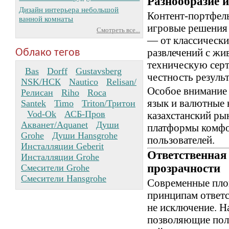
Разнообразие и
Дизайн интерьера небольшой
Контент-портфел
ванной комнаты
игровые решения
Смотреть все...
— от классически
развлечений с жи
Облако тегов
техническую серт
Bas
Dorff
Gustavsberg
честность результ
NSK/НСК
Nautico
Relisan/
Особое внимание 
Релисан
Riho
Roca
язык и валютные 
Santek
Timo
Triton/Тритон
Vod-Ok
АСБ-Пров
казахстанский ры
Акванет/Aquanet
Души
платформы комфо
Grohe
Души Hansgrohe
пользователей.
Инсталляции Geberit
Ответственная
Инсталляции Grohe
прозрачности
Смесители Grohe
Смесители Hansgrohe
Современные пло
принципам ответс
не исключение. Н
позволяющие пол