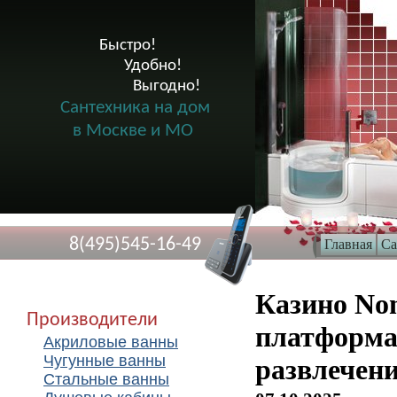
Быстро!

              Удобно!

                      Выгодно!

Сантехника на дом
в Москве и МО
8(495)545-16-49
Главная
Са
Казино No
Производители
платформа
Акриловые ванны
Чугунные ванны
развлечени
Стальные ванны