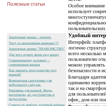
Полезные статьи
Особое внимание 
использует совр
многоступенчату
конфиденциальнос
пользовательских
Удобный интер
Акриловые ванны - ремонт.
Интерфейс платф
Уход за акриловыми ваннами !!!
логично структур
Акриловые ванны "ЗНАКОМСТВО"
всего несколько 
Для чего нужен экран под ванну.
пользователю отк
Современному человеку –
можно управлять
современная ванная
безопасности и и
Как закрыть пространство под
ванной?
Благодаря адапт
Компактная сантехника для
одинаково коррек
небольшого санузла.
так и на смартфо
Раковины для ванной. Виды,
для пользователе
материалы, их достоинства и
офис, дом или пое
недостатки.
Советы по выбору душевой кабины