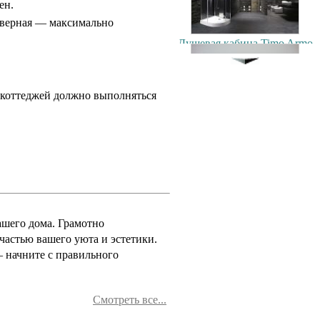
ен.
Душевая кабина Timo Armo
еверная — максимально
90x90см
103500.00 руб.
 коттеджей должно выполняться
Экран под ванну
"Гармошка" 170 см мдф
9400.00 руб.
Душевая кабина Timo T-1180
ашего дома. Грамотно
80x80см
42900.00 руб.
частью вашего уюта и эстетики.
 начните с правильного
Экран под ванну
ENGLHOME 150
зеркальный
Смотреть все...
7900.00 руб.