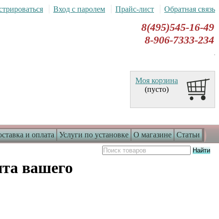
стрироваться
Вход с паролем
Прайс-лист
Обратная связь
8(495)545-16-49
8-906-7333-234
Моя корзина
(пусто)
ставка и оплата
Услуги по установке
О магазине
Статьи
ита вашего