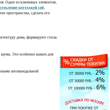
вия. Один из ключевых элементов,
стекление коттеджей спб
.
е пространства, сделать его
итектуру дома, формируют стиль:
о шума. Это особенно важно для
нными антивандальной
Экран под ванну
ENGLHOME 150
зеркальный
7900.00 руб.
Душевая кабина Timo T-1190