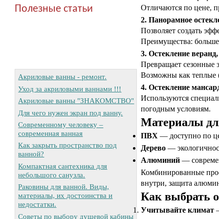
Полезные статьи
Отличаются по цене, п
2. Панорамное остекл
Позволяет создать эфф
Преимущества: больше 
3. Остекление веранд,
Превращает сезонные 
Возможны как теплые (с
Акриловые ванны - ремонт.
4. Остекление манса
Уход за акриловыми ваннами !!!
Используются специал
Акриловые ванны "ЗНАКОМСТВО"
погодным условиям.
Для чего нужен экран под ванну.
Материалы дл
Современному человеку –
современная ванная
ПВХ
— доступно по цен
Как закрыть пространство под
Дерево
— экологичност
ванной?
Алюминий
— современ
Компактная сантехника для
Комбинированные проф
небольшого санузла.
внутри, защита алюми
Раковины для ванной. Виды,
Как выбрать о
материалы, их достоинства и
недостатки.
Учитывайте климат
—
Советы по выбору душевой кабины