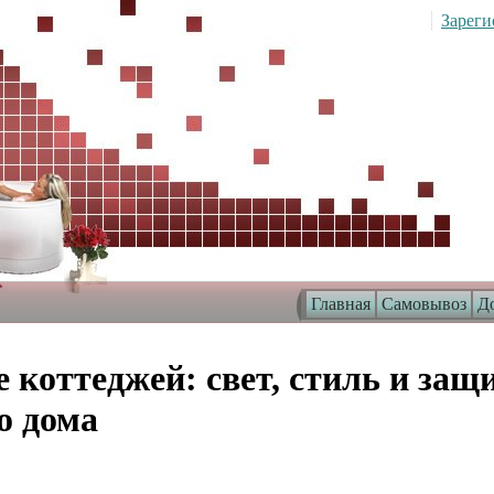
Зареги
Главная
Самовывоз
До
 коттеджей: свет, стиль и защ
о дома