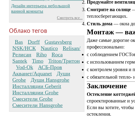
Продумайте вентиля
Дизайн интерьера небольшой
Смотрите на солнце
—
ванной комнаты
теплосберегающих.
Смотреть все...
Стиль дома
— окна до
Облако тегов
Монтаж — важ
Даже самые дорогие ок
Bas
Dorff
Gustavsberg
профессионально:
NSK/НСК
Nautico
Relisan/
Релисан
Riho
Roca
с соблюдением ГОСТо
Santek
Timo
Triton/Тритон
с использованием гер
Vod-Ok
АСБ-Пров
с контролем уровня и 
Акванет/Aquanet
Души
с обязательной тепло-
Grohe
Души Hansgrohe
Заключение
Инсталляции Geberit
Инсталляции Grohe
Остекление коттедже
Смесители Grohe
спроектированные и ус
Смесители Hansgrohe
Если вы хотите, чтобы
остекления.