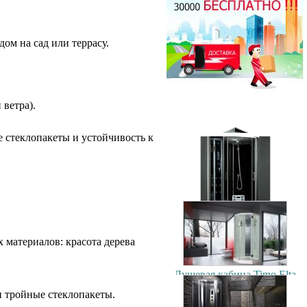
90x90см
44500.00 руб.
ом на сад или террасу.
Душевая кабина Timo T-1170
170x88см
70500.00 руб.
Душевая кабина Timo Puro
 ветра).
120x90см (L/R)
106900.00 руб.
 стеклопакеты и устойчивость к
Душевая кабина Timo T-1102
120x85см (L/R)
56200.00 руб.
материалов: красота дерева
Душевая кабина Timo Elta
90x90см
79300.00 руб.
 тройные стеклопакеты.