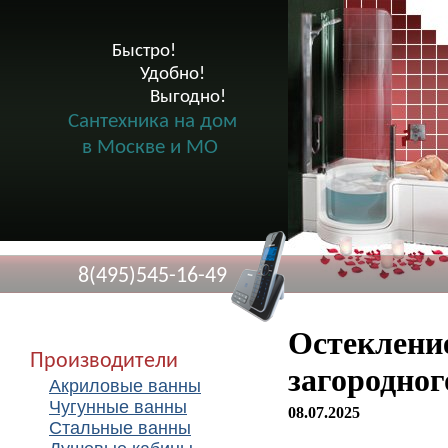
Быстро!

              Удобно!

                      Выгодно!

Сантехника на дом
в Москве и МО
8(495)545-16-49
Остекление
Производители
загородног
Акриловые ванны
Чугунные ванны
08.07.2025
Стальные ванны