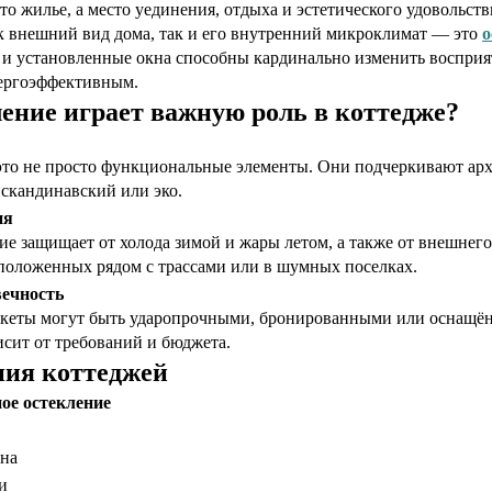
то жилье, а место уединения, отдыха и эстетического удовольст
к внешний вид дома, так и его внутренний микроклимат — это
о
 установленные окна способны кардинально изменить восприяти
ергоэффективным.
ение играет важную роль в коттедже?
то не просто функциональные элементы. Они подчеркивают арх
 скандинавский или эко.
ия
ие защищает от холода зимой и жары летом, а также от внешнег
положенных рядом с трассами или в шумных поселках.
вечность
кеты могут быть ударопрочными, бронированными или оснащё
сит от требований и бюджета.
ния коттеджей
ное остекление
на
и