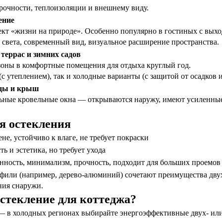
рочности, теплоизоляции и внешнему виду.
ение
ект «жизни на природе». Особенно популярно в гостиных с выход
света, современный вид, визуальное расширение пространства.
 террас и зимних садов
зоны в комфортные помещения для отдыха круглый год.
 утеплением), так и холодные варианты (с защитой от осадков и
рды и крыш
ьные кровельные окна — открываются наружу, имеют усиленные
я остекления
е, устойчиво к влаге, не требует покраски
ь и эстетика, но требует ухода
ность, минимализм, прочность, подходит для больших проемов
или (например, дерево-алюминий) сочетают преимущества двух 
ния снаружи.
стекление для коттеджа?
 в холодных регионах выбирайте энергоэффективные двух- или