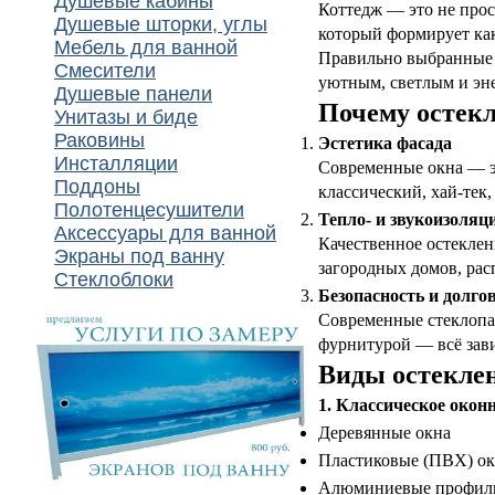
Душевые кабины
Коттедж — это не прос
Душевые шторки, углы
который формирует ка
Мебель для ванной
Правильно выбранные и
Смесители
уютным, светлым и эн
Душевые панели
Почему остекл
Унитазы и биде
Раковины
Эстетика фасада
Инсталляции
Современные окна — э
Поддоны
классический, хай-тек,
Полотенцесушители
Тепло- и звукоизоляц
Аксессуары для ванной
Качественное остеклен
Экраны под ванну
загородных домов, рас
Стеклоблоки
Безопасность и долго
Современные стеклопа
фурнитурой — всё зави
Виды остекле
1. Классическое окон
Деревянные окна
Пластиковые (ПВХ) ок
Алюминиевые профил