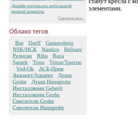
станут кресла с 
Дизайн интерьера небольшой
элементами.
ванной комнаты
Смотреть все...
Облако тегов
Bas
Dorff
Gustavsberg
NSK/НСК
Nautico
Relisan/
Релисан
Riho
Roca
Santek
Timo
Triton/Тритон
Vod-Ok
АСБ-Пров
Акванет/Aquanet
Души
Grohe
Души Hansgrohe
Инсталляции Geberit
Инсталляции Grohe
Смесители Grohe
Смесители Hansgrohe