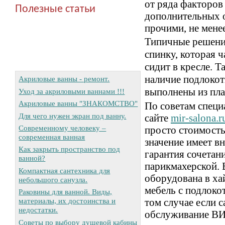
от ряда факторов
Полезные статьи
дополнительных о
прочими, не мен
Типичные решени
спинку, которая ч
сидит в кресле. 
наличие подлокот
Акриловые ванны - ремонт.
выполнены из пла
Уход за акриловыми ваннами !!!
Акриловые ванны "ЗНАКОМСТВО"
По советам специ
Для чего нужен экран под ванну.
сайте
mir-salona.r
Современному человеку –
просто стоимост
современная ванная
значение имеет в
Как закрыть пространство под
гарантия сочетан
ванной?
парикмахерской. 
Компактная сантехника для
оборудована в ха
небольшого санузла.
мебель с подлокот
Раковины для ванной. Виды,
том случае если 
материалы, их достоинства и
недостатки.
обслуживание ВИ
Советы по выбору душевой кабины