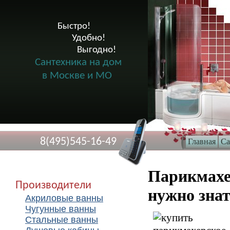
Быстро!

              Удобно!

                      Выгодно!

Сантехника на дом
в Москве и МО
8(495)545-16-49
Главная
Са
Парикмахе
Производители
нужно знат
Акриловые ванны
Чугунные ванны
Стальные ванны