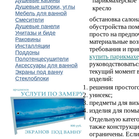
Душевые кабины
Душевые шторки, углы
Мебель для ванной
обстановка салон
Смесители
обустройства пом
Душевые панели
Унитазы и биде
просто на предпо
Раковины
материальные воз
Инсталляции
требования и при
Поддоны
купить парикмахе
Полотенцесушители
руководствоватьс
Аксессуары для ванной
текущий момент 
Экраны под ванну
изделий:
Стеклоблоки
решения простого
унисекс;
предметы для виз
изделия для помы
Отдельную катего
также конструкци
ограничены. Если