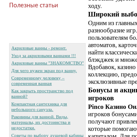
Полезные статьи
ходу.
Широкий выбо
Одним из главны
разнообразие игр
пользователям бо
автоматов, карто
Акриловые ванны - ремонт.
найти классически
Уход за акриловыми ваннами !!!
блэкджек и множе
Акриловые ванны "ЗНАКОМСТВО"
Вдобавок, казино
Для чего нужен экран под ванну.
коллекцию, предо
Современному человеку –
эксклюзивные пр
современная ванная
Бонусы и акци
Как закрыть пространство под
ванной?
игроков
Компактная сантехника для
Pinco Казино О
небольшого санузла.
игроков бонусами
Раковины для ванной. Виды,
получают привлек
материалы, их достоинства и
которые помогают
недостатки.
капиталом. Для 
Советы по выбору душевой кабины