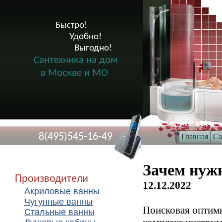
Быстро!

              Удобно!

                      Выгодно!

Сантехника на дом
в Москве и МО
8(495)545-16-49
Главная
Са
Зачем нуж
Производители
12.12.2022
Акриловые ванны
Чугунные ванны
Поисковая оптим
Стальные ванны