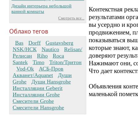
Дизайн интерьера небольшой
Контекстная рекл
ванной комнаты
результатами орга
Смотреть все...
вы усердно и кро
Облако тегов
продвижением, пл
показываться выш
Bas
Dorff
Gustavsberg
которые знают, к
NSK/НСК
Nautico
Relisan/
доверяют результ
Релисан
Riho
Roca
Santek
Timo
Triton/Тритон
Нажимают они, со
Vod-Ok
АСБ-Пров
Что дает контекст
Акванет/Aquanet
Души
Grohe
Души Hansgrohe
Объявления конт
Инсталляции Geberit
маленькой пометк
Инсталляции Grohe
Смесители Grohe
Смесители Hansgrohe