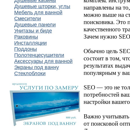
комплекс инструм
Душевые кабины
Душевые шторки, углы
направлены на то
Мебель для ванной
можно выше на ст
Смесители
поисковика. Это 
Душевые панели
качественного тр
Унитазы и биде
Зачем нужно SEO
Раковины
Инсталляции
Поддоны
Обычно цель SEO
Полотенцесушители
состоит в том, чт
Аксессуары для ванной
результатах выда
Экраны под ванну
популярным у ва
Стеклоблоки
SEO — это не тол
потребностей ваш
настройки вашего
Важно учитывать е
от поисковой опт