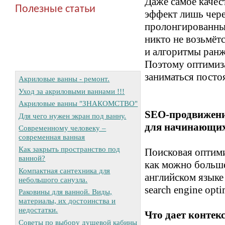
Даже самое каче
Полезные статьи
эффект лишь чере
пролонгированным
никто не возьмёт
и алгоритмы ран
Поэтому оптимиза
заниматься посто
Акриловые ванны - ремонт.
Уход за акриловыми ваннами !!!
Акриловые ванны "ЗНАКОМСТВО"
SEO-продвижени
Для чего нужен экран под ванну.
для начинающи
Современному человеку –
современная ванная
Как закрыть пространство под
Поисковая оптими
ванной?
как можно больше
Компактная сантехника для
английском язык
небольшого санузла.
search engine opt
Раковины для ванной. Виды,
материалы, их достоинства и
недостатки.
Что дает контек
Советы по выбору душевой кабины