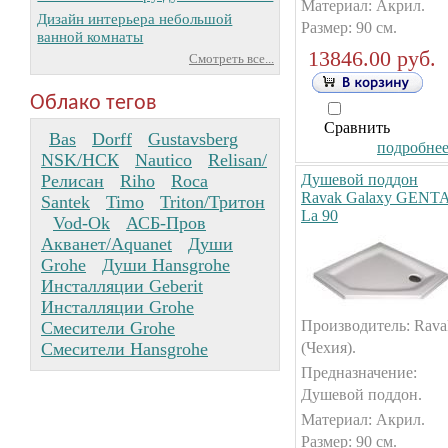
Материал: Акрил.
Дизайн интерьера небольшой
Размер: 90 см.
ванной комнаты
13846.00 руб.
Смотреть все...
Облако тегов
Сравнить
Bas
Dorff
Gustavsberg
подробнее.
NSK/НСК
Nautico
Relisan/
Релисан
Riho
Roca
Душевой поддон
Ravak Galaxy GENT
Santek
Timo
Triton/Тритон
La 90
Vod-Ok
АСБ-Пров
Акванет/Aquanet
Души
Grohe
Души Hansgrohe
Инсталляции Geberit
Инсталляции Grohe
Производитель: Rava
Смесители Grohe
Смесители Hansgrohe
(Чехия).
Предназначение:
Душевой поддон.
Материал: Акрил.
Размер: 90 см.