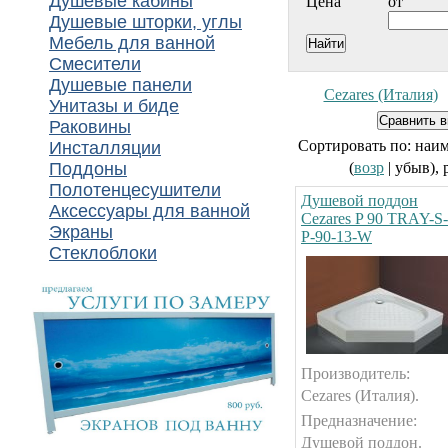
Душевые кабины
Цена
от
Душевые шторки, углы
Мебель для ванной
Смесители
Душевые панели
Cezares (Италия)
Унитазы и биде
Раковины
Сортировать по: наи
Инсталляции
Поддоны
(
возр
| убыв), 
Полотенцесушители
Душевой поддон
Аксессуары для ванной
Cezares P 90 TRAY-S-
Экраны
P-90-13-W
Стеклоблоки
Производитель:
Cezares (Италия).
Предназначение:
Душевой поддон.