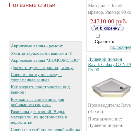
Полезные статьи
Материал: Литой
мрамор. Размер: 90 с
24310.00 руб.
Сравнить
Акриловые ванны - ремонт.
подробнее.
Уход за акриловыми ваннами !!!
Душевой поддон
Акриловые ванны "ЗНАКОМСТВО"
Ravak Galaxy GENT
Для чего нужен экран под ванну.
Ex 90
Современному человеку –
современная ванная
Как закрыть пространство под
ванной?
Компактная сантехника для
небольшого санузла.
Производитель: Rava
(Чехия).
Раковины для ванной. Виды,
материалы, их достоинства и
Предназначение:
недостатки.
Душевой поддон.
Советы по выбору душевой кабины