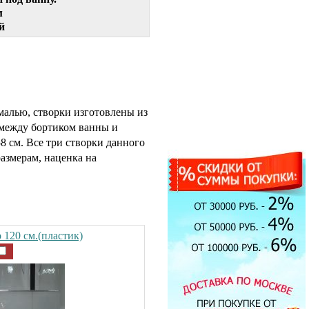
м
й
малью, створки изготовлены из
между бортиком ванны и
58 см. Все три створки данного
азмерам, наценка на
 120 см.(пластик)