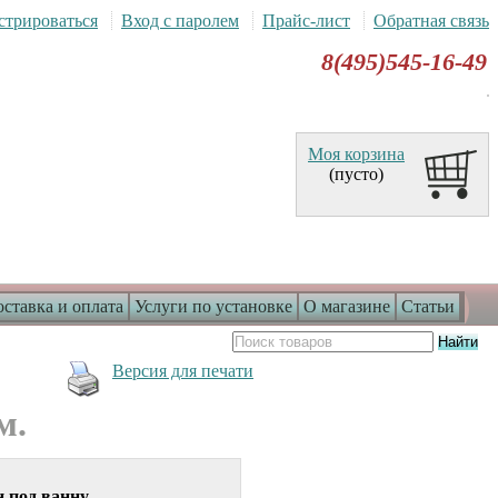
стрироваться
Вход с паролем
Прайс-лист
Обратная связь
8(495)545-16-49
Моя корзина
(пусто)
ставка и оплата
Услуги по установке
О магазине
Статьи
Версия для печати
м.
 под ванну.