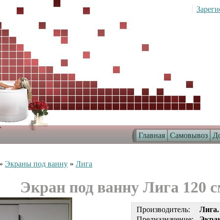
Зареги
Главная
Самовывоз
До
»
Экраны под ванну
»
Лига
Экран под ванну Лига 120 с
Производитель:
Лига.
Предназначение:
Экран