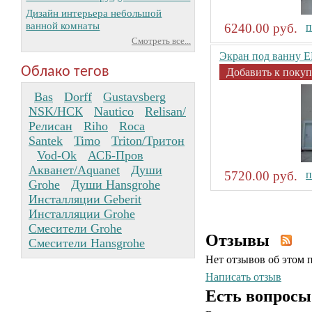
Дизайн интерьера небольшой
ванной комнаты
6240.00 руб.
п
Смотреть все...
Экран под ванну 
Облако тегов
Добавить к покуп
Bas
Dorff
Gustavsberg
NSK/НСК
Nautico
Relisan/
Релисан
Riho
Roca
Santek
Timo
Triton/Тритон
Vod-Ok
АСБ-Пров
Акванет/Aquanet
Души
5720.00 руб.
п
Grohe
Души Hansgrohe
Инсталляции Geberit
Инсталляции Grohe
Смесители Grohe
Отзывы
Смесители Hansgrohe
Нет отзывов об этом 
Написать отзыв
Есть вопросы