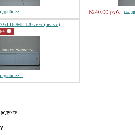
6240.00 руб.
подро
одробнее...
ENGLHOME 120 снег (белый)
ке:
одробнее...
продукте
?