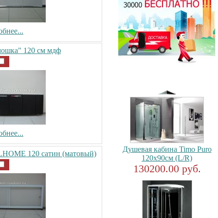
бнее...
мошка" 120 см мдф
бнее...
Душевая кабина Timo Puro
LHOME 120 сатин (матовый)
120x90см (L/R)
130200.00 руб.