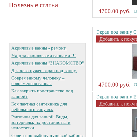
Полезные статьи
4700.00 руб.
п
Экран под ванну С
Добавить к покуп
Акриловые ванны - ремонт.
Уход за акриловыми ваннами !!!
Акриловые ванны "ЗНАКОМСТВО"
Для чего нужен экран под ванну.
Современному человеку –
современная ванная
4700.00 руб.
п
Как закрыть пространство под
ванной?
Экран под ванну 
Компактная сантехника для
Добавить к покуп
небольшого санузла.
Раковины для ванной. Виды,
материалы, их достоинства и
недостатки.
Советы по выбору душевой кабины