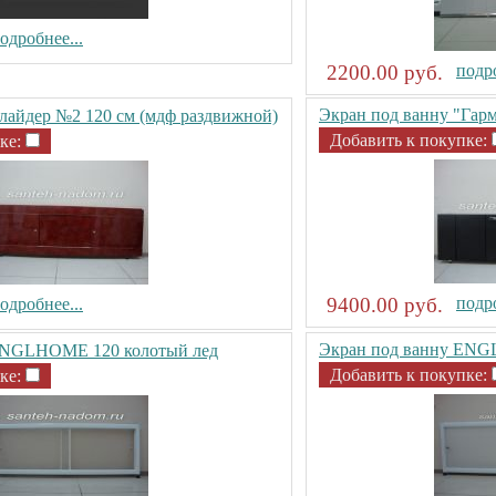
одробнее...
2200.00 руб.
подро
Экран под ванну "Гар
лайдер №2 120 см (мдф раздвижной)
Добавить к покупке:
ке:
9400.00 руб.
подро
одробнее...
Экран под ванну ENG
ENGLHOME 120 колотый лед
Добавить к покупке:
ке: