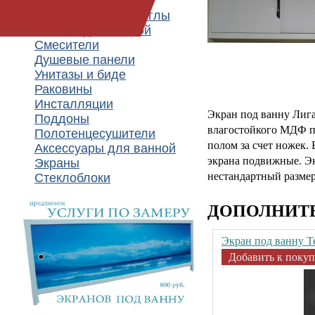
Душевые кабины
Душевые шторки, углы
Мебель для ванной
Смесители
Душевые панели
Унитазы и биде
Раковины
Инсталляции
Экран под ванну Лига
Поддоны
влагостойкого МДФ п
Полотенцесушители
полом за счет ножек. 
Аксессуары для ванной
экрана подвижные. Эк
Экраны
нестандартный разме
Стеклоблоки
ДОПОЛНИТ
Экран под ванну Т
Добавить к покуп