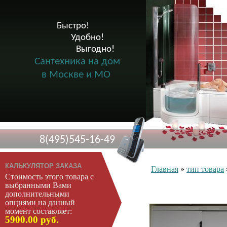
Быстро!

              Удобно!

                      Выгодно!

Сантехника на дом
в Москве и МО
8(495)545-16-49
КАЛЬКУЛЯТОР ЗАКАЗА
Главная
»
тип товара
Стоимость этого товара с
Производители
выбранными Вами
дополнительными
Акриловые ванны
опциями на данный
Чугунные ванны
момент составляет:
Стальные ванны
5900.00 руб.