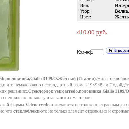
Вид:
Интер
Узор:
Волна.
Цвет:
Жёлты
410.00 руб.
Кол-во
edo,половинка,Giallo 3109/O,Жёлтый (Италия).
Этот стеклобло
а,и что немаловажно нестандартный размер 19×9×8 см.Подойдёт 
ких решениях.
Стеклоблок vetroarredo,половинка,Giallo 3109
н специально по заказу итальянских мастеров.
нской фирмы
Vetroarredo
отличаются не только прекрасным диз
но,что
стеклоблоки
-это не только элемент отделки,но и строим