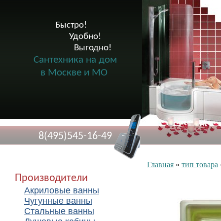
Быстро!

              Удобно!

                      Выгодно!

Сантехника на дом
в Москве и МО
8(495)545-16-49
Главная
»
тип товара
Производители
Акриловые ванны
Чугунные ванны
Стальные ванны