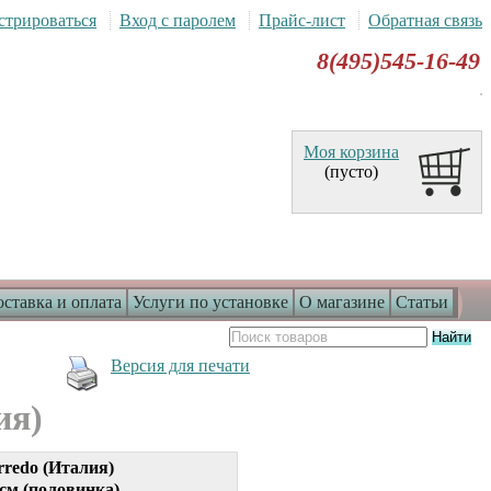
стрироваться
Вход с паролем
Прайс-лист
Обратная связь
8(495)545-16-49
Моя корзина
(пусто)
ставка и оплата
Услуги по установке
О магазине
Статьи
Версия для печати
ия)
rredo (Италия)
см (половинка).