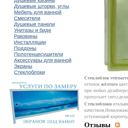
Душевые кабины
Душевые шторки, углы
Мебель для ванной
Смесители
Душевые панели
Унитазы и биде
Раковины
Инсталляции
Поддоны
Полотенцесушители
Аксессуары для ванной
Экраны
Стеклоблоки
Стеклоблок vetroarr
оттенок
жёлтого
цвет
при любых дизайнерс
пропускает свет,сдела
Стеклоблоки
италья
качеством.Немаловаж
уступающий кирпичу
.
Отзывы