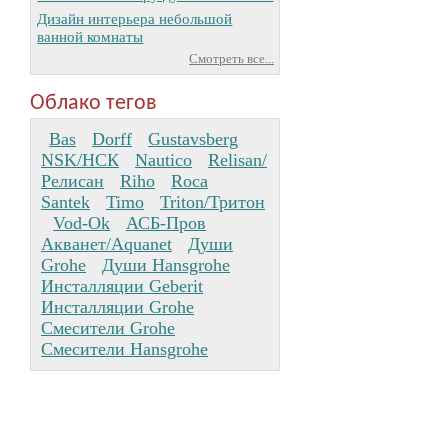
Дизайн интерьера небольшой
ванной комнаты
Смотреть все...
Облако тегов
Bas
Dorff
Gustavsberg
NSK/НСК
Nautico
Relisan/
Релисан
Riho
Roca
Santek
Timo
Triton/Тритон
Vod-Ok
АСБ-Пров
Акванет/Aquanet
Души
Grohe
Души Hansgrohe
Инсталляции Geberit
Инсталляции Grohe
Смесители Grohe
Смесители Hansgrohe