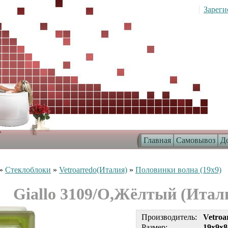
Зареги
Главная
Самовывоз
До
»
Стеклоблоки
»
Vetroarredo(Италия)
»
Половинки волна (19x9)
Giallo 3109/O,Жёлтый (Итал
Производитель:
Vetroa
Размер:
19x9x8