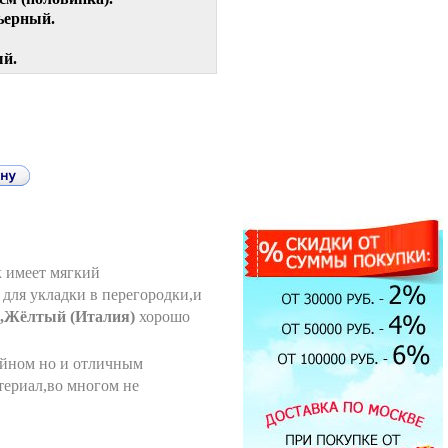
ьерный.
й.
к имеет мягкий
для укладки в перегородки,и
/O,Жёлтый (Италия)
хорошо
айном но и отличным
атериал,во многом не