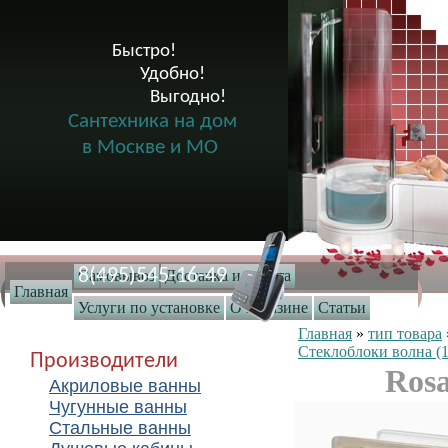
Быстро!

              Удобно!

                      Выгодно!

Сантехника на дом
в Москве и МО
8(495)545-16-49
Самовывоз
Доставка и оплата
Главная
Услуги по установке
О магазине
Статьи
Главная
»
тип товара
Стеклоблоки волна (1
Производители
Rosa
Акриловые ванны
Чугунные ванны
Стальные ванны