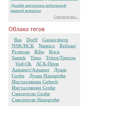
Дизайн интерьера небольшой
ванной комнаты
Смотреть все...
Облако тегов
Bas
Dorff
Gustavsberg
NSK/НСК
Nautico
Relisan/
Релисан
Riho
Roca
Santek
Timo
Triton/Тритон
Vod-Ok
АСБ-Пров
Акванет/Aquanet
Души
Grohe
Души Hansgrohe
Инсталляции Geberit
Инсталляции Grohe
Смесители Grohe
Смесители Hansgrohe