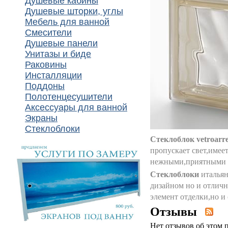
Душевые кабины
Душевые шторки, углы
Мебель для ванной
Смесители
Душевые панели
Унитазы и биде
Раковины
Инсталляции
Поддоны
Полотенцесушители
Аксессуары для ванной
Экраны
Стеклоблоки
Стеклоблок vetroarr
пропускает свет,имее
нежными,приятными 
Стеклоблоки
италья
дизайном но и отличн
элемент отделки,но и
Отзывы
Нет отзывов об этом 