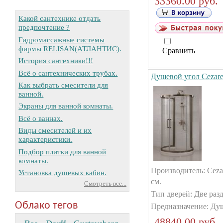
33360.00 руб.
Какой сантехнике отдать
предпочтение ?
Гидромассажные системы
фирмы RELISAN(АТЛАНТИС).
Сравнить
История сантехники!!!
Всё о сантехнических трубах.
Душевой угол Cezar
Как выбрать смесители для
ванной.
Экраны для ванной комнаты.
Всё о ваннах.
Виды смесителей и их
характеристики.
Подбор плитки для ванной
комнаты.
Производитель: Cezar
Установка душевых кабин.
см.
Смотреть все...
Тип дверей: Две раз
Облако тегов
Предназначение: Ду
48840.00 руб.