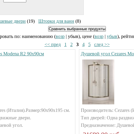
шевые двери
(19)
Шторки для ванн
(8)
ровать по: наименованию (
возр
| убыв), цене (
возр
|
убыв
), рейти
<< пред
1
2
3
4
5
след >>
es Modena R2 90x90см
Душевой угол Cezares Mo
es (Италия).
Размер:90x90x195 см.
Производитель: Cezares (
движные двери.
Тип дверей: Одна раздви
шевой угол.
Предназначение: Душевой