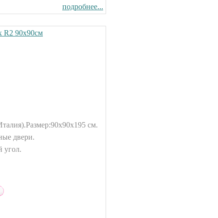
подробнее...
x R2 90x90см
Италия).
Размер:90x90x195 см.
ные двери.
 угол.