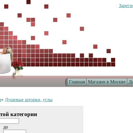
Зареги
Главная
Магазин в Москве
До
и
»
Душевые шторки, углы
этой категории
до