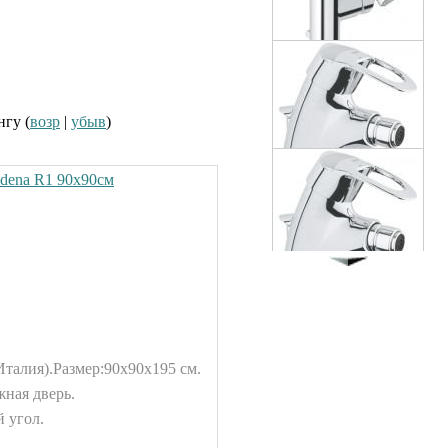
Atrio 24026
12730.00 руб.
Смеситель для биде Grohe
Atrio 32108 001
нгу (
возр
|
убыв
)
12250.00 руб.
dena R1 90x90см
Смеситель для биде Grohe
Chiara 32305
9200.00 руб.
Смеситель для биде Grohe
Chiara 32463
9470.00 руб.
Италия).
Размер:90x90x195 см.
жная дверь.
Смеситель для ванны
 угол.
Hansgrohe Metris Classic