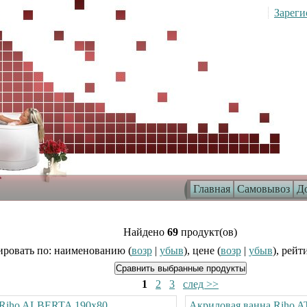
Зареги
Главная
Самовывоз
До
Найдено
69
продукт(ов)
ровать по: наименованию (
возр
|
убыв
), цене (
возр
|
убыв
), рейт
1
2
3
след >>
 Riho ALBERTA 190х80
Акриловая ванна Riho 