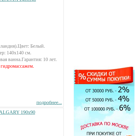
ландия).Цвет: Белый.
р: 140х140 см.
ая ванна.Гарантия: 10 лет.
 гидромассажем.
Экран под ванну
ENGLHOME 150
зеркальный
7900.00 руб.
подробнее...
 CALGARY 190х90
Душевая кабина Timo T-1190
90x90см
44500.00 руб.