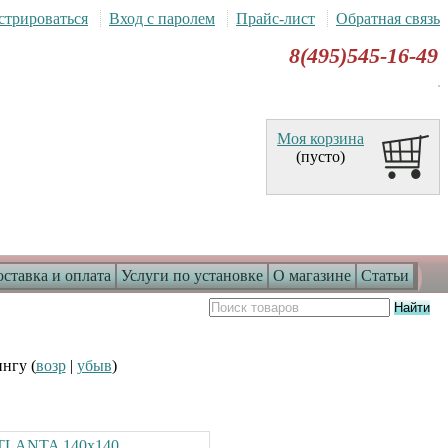
стрироваться
Вход с паролем
Прайс-лист
Обратная связь
8(495)545-16-49
Моя корзина
(пусто)
ставка и оплата
Услуги по установке
О магазине
Статьи
ингу (
возр
|
убыв
)
ATLANTA 140х140