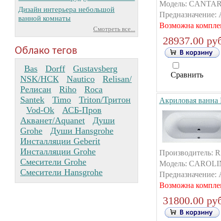
Модель: CANTARA
Дизайн интерьера небольшой
Предназначение: А
ванной комнаты
Возможна компле
Смотреть все...
28937.00 руб
Облако тегов
Bas
Dorff
Gustavsberg
Сравнить
NSK/НСК
Nautico
Relisan/
Релисан
Riho
Roca
Santek
Timo
Triton/Тритон
Акриловая ванна
Vod-Ok
АСБ-Пров
Акванет/Aquanet
Души
Grohe
Души Hansgrohe
Инсталляции Geberit
Инсталляции Grohe
Производитель: R
Смесители Grohe
Модель: CAROLIN
Смесители Hansgrohe
Предназначение: А
Возможна компле
31800.00 руб