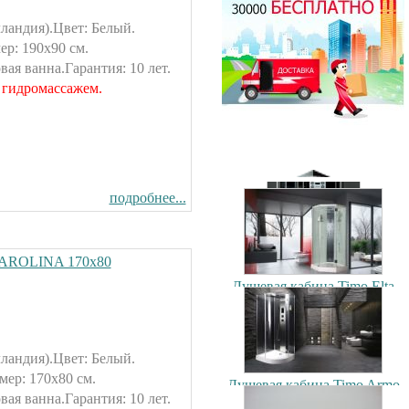
ландия).Цвет: Белый.
Душевая кабина Timo T-1170
р: 190х90 см.
170x88см
ая ванна.Гарантия: 10 лет.
70500.00 руб.
Душевая кабина Timo Puro
 гидромассажем.
120x90см (L/R)
106900.00 руб.
подробнее...
Душевая кабина Timo T-1102
120x85см (L/R)
CAROLINA 170х80
56200.00 руб.
Душевая кабина Timo Elta
90x90см
79300.00 руб.
ландия).Цвет: Белый.
ер: 170х80 см.
Душевая кабина Timo Armo
90x90см
ая ванна.Гарантия: 10 лет.