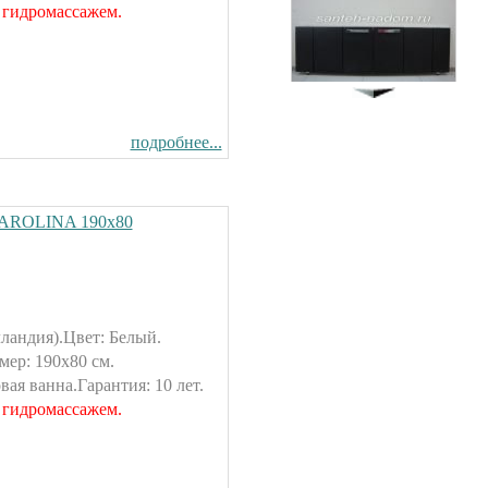
103500.00 руб.
 гидромассажем.
Экран под ванну
"Гармошка" 170 см мдф
9400.00 руб.
подробнее...
CAROLINA 190х80
Душевая кабина Timo T-1180
80x80см
42900.00 руб.
ландия).Цвет: Белый.
Экран под ванну
ер: 190х80 см.
ENGLHOME 150
ая ванна.Гарантия: 10 лет.
зеркальный
7900.00 руб.
 гидромассажем.