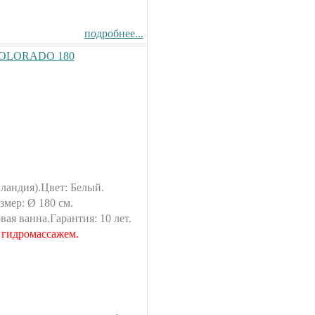
Душевая кабина Timo T-1190
90x90см
44500.00 руб.
подробнее...
 COLORADO 180
Душевая кабина Timo T-1170
170x88см
70500.00 руб.
Душевая кабина Timo Puro
120x90см (L/R)
106900.00 руб.
ландия).Цвет: Белый.
ер: Ø 180 см.
ая ванна.Гарантия: 10 лет.
Душевая кабина Timo T-1102
 гидромассажем.
120x85см (L/R)
56200.00 руб.
Душевая кабина Timo Elta
90x90см
79300.00 руб.