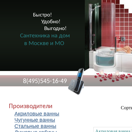
Быстро!

              Удобно!

                      Выгодно!

Сантехника на дом
в Москве и МО
8(495)545-16-49
Производители
Сорти
Акриловые ванны
Чугунные ванны
Стальные ванны
Акриловая ванна