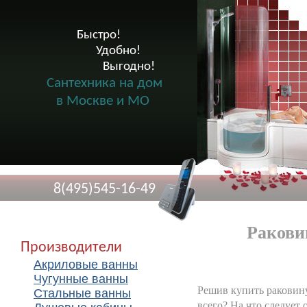
Быстро!

              Удобно!

                      Выгодно!

Сантехника на дом
в Москве и МО
8(495)545-16-49
Ракови
Производители
Акриловые ванны
Чугунные ванны
Решив купить раковину
Стальные ванны
всего? На что следует