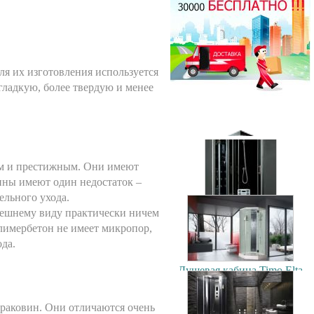
44500.00 руб.
Душевая кабина Timo T-1170
170x88см
я их изготовления используется
70500.00 руб.
гладкую, более твердую и менее
Душевая кабина Timo Puro
120x90см (L/R)
106900.00 руб.
им и престижным. Они имеют
ины имеют один недостаток –
ельного ухода.
Душевая кабина Timo T-1102
нешнему виду практически ничем
120x85см (L/R)
олимербетон не имеет микропор,
56200.00 руб.
Душевая кабина Timo Elta
ода.
90x90см
79300.00 руб.
раковин. Они отличаются очень