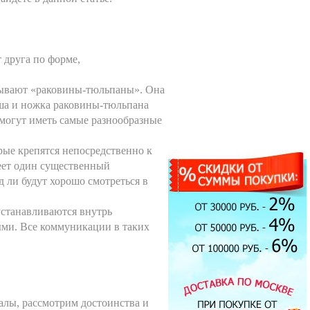
 друга по форме,
зывают «раковины-тюльпаны». Она
аша и ножка раковины-тюльпана
 могут иметь самые разнообразные
орые крепятся непосредственно к
меет один существенный
д ли будут хорошо смотреться в
Экран под ванну
ENGLHOME 150
устанавливаются внутрь
зеркальный
ыми. Все коммуникации в таких
7900.00 руб.
Душевая кабина Timo T-1190
90x90см
алы, рассмотрим достоинства и