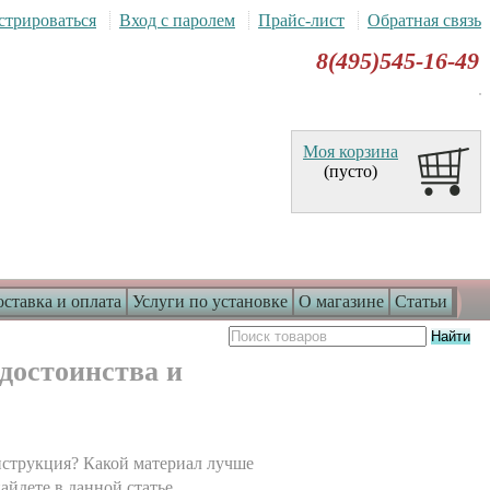
стрироваться
Вход с паролем
Прайс-лист
Обратная связь
8(495)545-16-49
Моя корзина
(пусто)
ставка и оплата
Услуги по установке
О магазине
Статьи
достоинства и
онструкция? Какой материал лучше
айдете в данной статье.