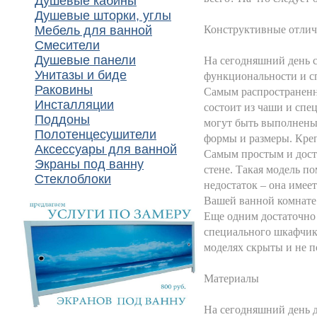
Душевые кабины
Душевые шторки, углы
Мебель для ванной
Конструктивные отлич
Смесители
Душевые панели
На сегодняшний день 
Унитазы и биде
функциональности и с
Раковины
Самым распространен
Инсталляции
состоит из чаши и спе
Поддоны
могут быть выполнены 
Полотенцесушители
формы и размеры. Кре
Аксессуары для ванной
Самым простым и дос
Экраны под ванну
стене. Такая модель п
Стеклоблоки
недостаток – она имее
Вашей ванной комнате
Еще одним достаточно
специального шкафчик
моделях скрыты и не 
Материалы
На сегодняшний день 