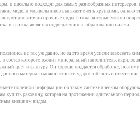
м, и идеально подходят для самых разнообразных интерьеров, 
 такие модели умывальников выглядят очень хрупкими, однако эт
ользуют достаточно прочные виды стекла, которые можно повре
ка из стекла является подверженность образованию налета.
оявились не так уж давно, но за это время успели завоевать си
 в состав которого входит минеральный наполнитель, акрилова
жный цвет и фактуру. Он хорошо поддается обработке, поэтом
 данного материала можно отнести ударостойкость и отсутствие
знаете полезной информации об таком сантехническом оборудова
ам купить раковину, которая на протяжении длительного периода
сным внешним видом.