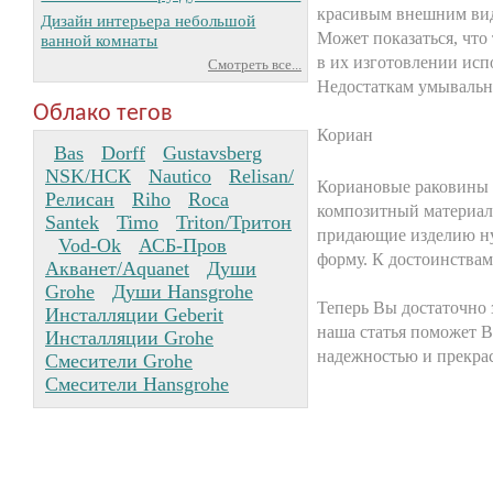
красивым внешним видо
Дизайн интерьера небольшой
Может показаться, что
ванной комнаты
в их изготовлении исп
Смотреть все...
Недостаткам умывальни
Облако тегов
Кориан
Bas
Dorff
Gustavsberg
NSK/НСК
Nautico
Relisan/
Кориановые раковины п
Релисан
Riho
Roca
композитный материал,
Santek
Timo
Triton/Тритон
придающие изделию ну
Vod-Ok
АСБ-Пров
форму. К достоинствам
Акванет/Aquanet
Души
Grohe
Души Hansgrohe
Теперь Вы достаточно 
Инсталляции Geberit
наша статья поможет В
Инсталляции Grohe
надежностью и прекра
Смесители Grohe
Смесители Hansgrohe