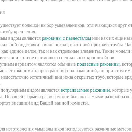
ия
существует большой выбор умывальников, отличающихся друг от
пособу крепления.
ным видом являются
раковины с пьедесталом
или как их еще на
циальной подставки в виде ножки, в которой проходят трубы. Ч
как единое целое, так и как отдельные элементы. Такие модели
пятся они к стене с помощью специальных кронштейнов.
тупным вариантом являются обычные
подвесные раковины
, кот
омогает сэкономить пространство под раковиной, но при этом и
т недостаточно эстетичный вид из-за открытых труб, которые вря
.
 популярным видом являются
встраиваемые раковины
, которые 
а. По своей форме и размерам они бывают самыми разнообразн
портят внешний вид Вашей ванной комнаты.
для изготовления умывальников используются различные матери