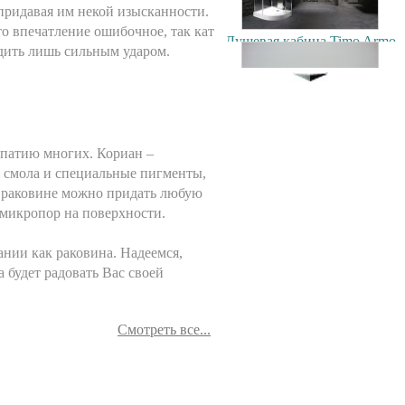
Душевая кабина Timo Armo
придавая им некой изысканности.
90x90см
о впечатление ошибочное, так кат
103500.00 руб.
дить лишь сильным ударом.
Экран под ванну
"Гармошка" 170 см мдф
9400.00 руб.
мпатию многих. Кориан –
я смола и специальные пигменты,
у раковине можно придать любую
 микропор на поверхности.
Душевая кабина Timo T-1180
нии как раковина. Надеемся,
80x80см
 будет радовать Вас своей
42900.00 руб.
Экран под ванну
Смотреть все...
ENGLHOME 150
зеркальный
7900.00 руб.