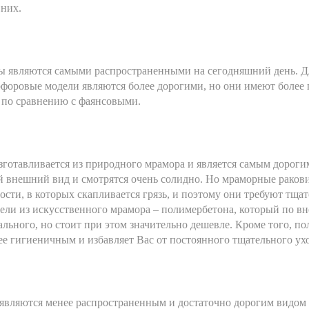
 них.
ы являются самыми распространенными на сегодняшний день. Дл
форовые модели являются более дорогими, но они имеют более 
 по сравнению с фаянсовыми.
зготавливается из природного мрамора и является самым дорог
й внешний вид и смотрятся очень солидно. Но мраморные раков
сти, в которых скапливается грязь, и поэтому они требуют тщат
ели из искусственного мрамора – полимербетона, который по в
рального, но стоит при этом значительно дешевле. Кроме того, п
лее гигиеничным и избавляет Вас от постоянного тщательного ух
являются менее распространенным и достаточно дорогим видом 