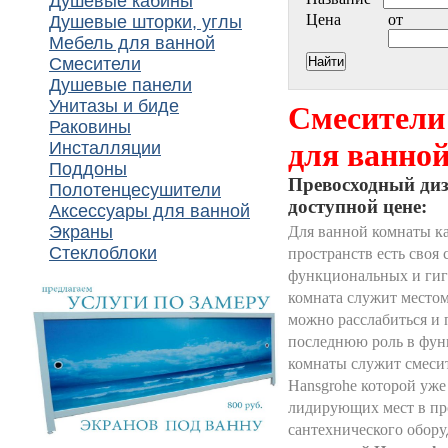
Душевые кабины
Цена
от
Душевые шторки, углы
Мебель для ванной
Смесители
Душевые панели
Унитазы и биде
Смесители
Раковины
для ванно
Инсталляции
Поддоны
Превосходный диз
Полотенцесушители
доступной цене:
Аксессуары для ванной
Экраны
Для ванной комнаты к
Стеклоблоки
пространств есть своя
функциональных и гиг
комната служит местом
можно расслабиться и 
последнюю роль в фун
комнаты служит смеси
Hansgrohe которой уже
лидирующих мест в пр
сантехнического обор