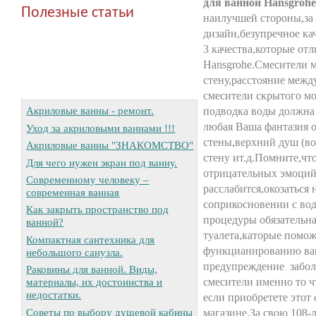
для ванной Hansgrohe
Полезные статьи
наилучшей стороны,за
дизайн,безупречное ка
3 качества,которые от
Hansgrohe.Смесители 
стену,расстояние межд
смесители скрытого мо
Акриловые ванны - ремонт.
подводка воды должна 
любая Ваша фантазия 
Уход за акриловыми ваннами !!!
стены,верхний душ (во
Акриловые ванны "ЗНАКОМСТВО"
стену ит.д.Помните,что
Для чего нужен экран под ванну.
отрицательных эмоций,
Современному человеку –
расслабится,окозаться
современная ванная
соприкосновении с во
Как закрыть пространство под
процедуры обязательна
ванной?
туалета,каторые помо
Компактная сантехника для
функцианированию ваш
небольшого санузла.
предупреждение забол
Раковины для ванной. Виды,
смесители именно то ч
материалы, их достоинства и
недостатки.
если приобретете этот
Советы по выбору душевой кабины
магазине.За свою 108