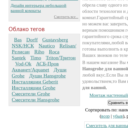
обрела славу одного и
Дизайн интерьера небольшой
ванной комнаты
облости технологии и 
Смотреть все...
комнат.Гарантийный ср
но можем вас заверить
Облако тегов
верным помошником го
гарантийного срока 
Bas
Dorff
Gustavsberg
покупателями,любой в
NSK/НСК
Nautico
Relisan/
готовы выполнить в к
Релисан
Riho
Roca
Ваших звонков по тел
Santek
Timo
Triton/Тритон
В нашем магазине Вы 
Vod-Ok
АСБ-Пров
Hansgrohe для ванной
Акванет/Aquanet
Души
любой вкус.Если Вы лю
Grohe
Души Hansgrohe
Инсталляции Geberit
удовольствием,то Вам
Инсталляции Grohe
для ванной
.
Смесители Grohe
Монтаж настенный
Смесители Hansgrohe
Сортировать по: наи
(
возр
|
убыв
),
Смеситель для ванн