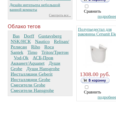
Дизайн интерьера небольшой
ванной комнаты
Сравнить
Смотреть все...
подробнее.
Облако тегов
Полупьедестал для
раковины Cersanit Ek
Bas
Dorff
Gustavsberg
NSK/НСК
Nautico
Relisan/
Релисан
Riho
Roca
Santek
Timo
Triton/Тритон
Vod-Ok
АСБ-Пров
Акванет/Aquanet
Души
Grohe
Души Hansgrohe
1308.00 руб.
Инсталляции Geberit
Инсталляции Grohe
Смесители Grohe
Смесители Hansgrohe
Сравнить
подробнее.