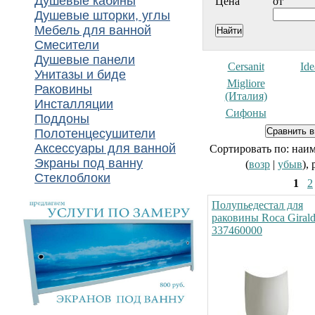
Душевые кабины
Цена
от
Душевые шторки, углы
Мебель для ванной
Смесители
Душевые панели
Cersanit
Ide
Унитазы и биде
Migliore
Раковины
(Италия)
Инсталляции
Сифоны
Поддоны
Полотенцесушители
Аксессуары для ванной
Сортировать по: наи
Экраны под ванну
(
возр
|
убыв
),
Стеклоблоки
1
2
Полупьедестал для
раковины Roca Giral
337460000