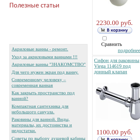
Полезные статьи
2230.00 руб.
Сравнить
Акриловые ванны - ремонт.
подробнее.
Уход за акриловыми ваннами !!!
Cифон для раковины
Акриловые ванны "ЗНАКОМСТВО"
Viega 114619 под
донный клапан
Для чего нужен экран под ванну.
Современному человеку –
современная ванная
Как закрыть пространство под
ванной?
Компактная сантехника для
небольшого санузла.
Раковины для ванной. Виды,
материалы, их достоинства и
недостатки.
1100.00 руб.
Советы по выбору душевой кабины