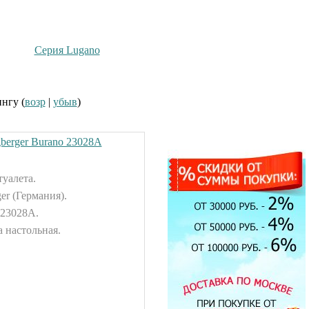
Серия Lugano
ингу (
возр
|
убыв
)
berger Burano 23028А
туалета.
er (Германия).
 23028А.
 настольная.