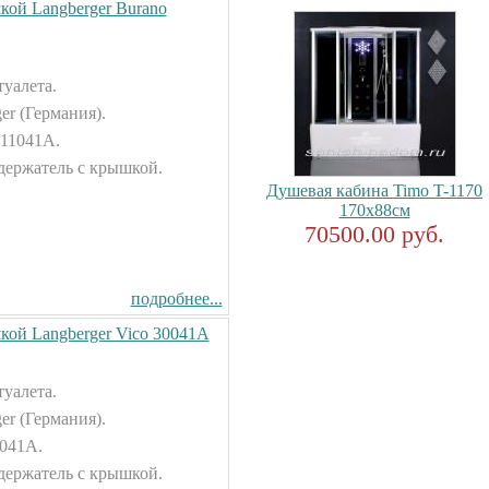
кой Langberger Burano
туалета.
er (Германия).
 11041А.
держатель с крышкой.
Душевая кабина Timo T-1170
170x88см
70500.00 руб.
подробнее...
кой Langberger Vico 30041А
туалета.
er (Германия).
0041А.
держатель с крышкой.