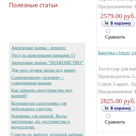
Полезные статьи
Предназначение: Б
2579.00 руб.
Сравнить
Акриловые ванны - ремонт.
Баночка стекло д
Уход за акриловыми ваннами !!!
Акриловые ванны "ЗНАКОМСТВО"
Аксессуар для ван
Для чего нужен экран под ванну.
Производитель: La
Современному человеку –
современная ванная
Серия: Lugano. А
Как закрыть пространство под
Предназначение: Б
ванной?
2825.00 руб.
Компактная сантехника для
небольшого санузла.
Раковины для ванной. Виды,
материалы, их достоинства и
Сравнить
недостатки.
Советы по выбору душевой кабины