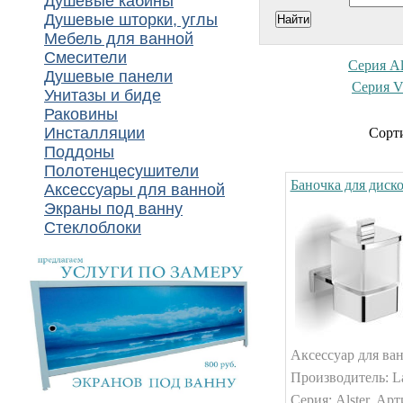
Душевые кабины
Душевые шторки, углы
Мебель для ванной
Смесители
Серия Al
Душевые панели
Серия V
Унитазы и биде
Раковины
Инсталляции
Сорти
Поддоны
Полотенцесушители
Баночка для диско
Аксессуары для ванной
Экраны под ванну
Стеклоблоки
Аксессуар для ван
Производитель: La
Серия: Alster. Арт