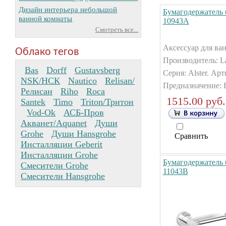
Дизайн интерьера небольшой
Бумагодержатель б
ванной комнаты
10943А
Смотреть все...
Аксессуар для ван
Облако тегов
Производитель: La
Bas
Dorff
Gustavsberg
Серия: Alster. Ар
NSK/НСК
Nautico
Relisan/
Предназначение: 
Релисан
Riho
Roca
1515.00 руб.
Santek
Timo
Triton/Тритон
Vod-Ok
АСБ-Пров
Акванет/Aquanet
Души
Grohe
Души Hansgrohe
Сравнить
Инсталляции Geberit
Инсталляции Grohe
Бумагодержатель 
Смесители Grohe
11043B
Смесители Hansgrohe