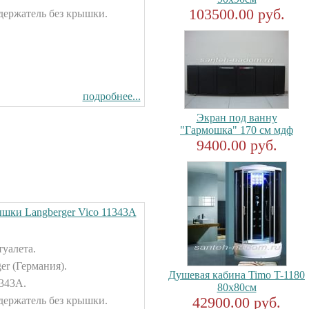
103500.00 руб.
держатель без крышки.
подробнее...
Экран под ванну
"Гармошка" 170 см мдф
9400.00 руб.
ышки Langberger Vico 11343А
туалета.
er (Германия).
Душевая кабина Timo T-1180
1343А.
80x80см
42900.00 руб.
держатель без крышки.