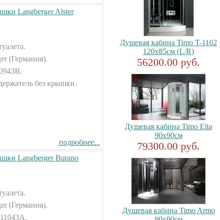
шки Langberger Alster
Душевая кабина Timo T-1102
туалета.
120x85см (L/R)
er (Германия).
56200.00 руб.
10943В.
держатель без крышки.
Душевая кабина Timo Elta
90x90см
подробнее...
79300.00 руб.
ышки Langberger Burano
туалета.
er (Германия).
Душевая кабина Timo Armo
 11043А.
90x90см