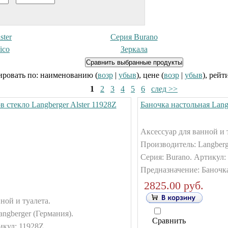
ster
Серия Burano
ico
Зеркала
ровать по: наименованию (
возр
|
убыв
), цене (
возр
|
убыв
), рейт
1
2
3
4
5
6
след >>
в стекло Langberger Alster 11928Z
Баночка настольная Lang
Аксессуар для ванной и 
Производитель: Langberg
Серия: Burano. Артикул:
Предназначение: Баночка
2825.00 руб.
ной и туалета.
ngberger (Германия).
Сравнить
икул: 11928Z.