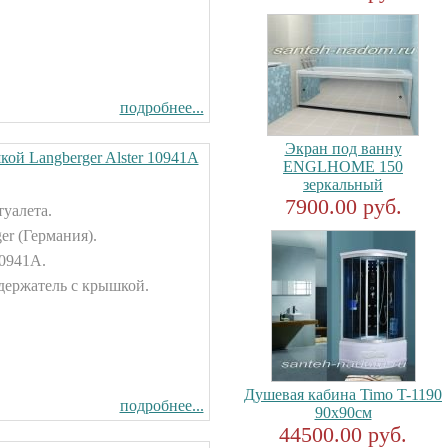
подробнее...
Экран под ванну
ой Langberger Alster 10941А
ENGLHOME 150
зеркальный
7900.00 руб.
туалета.
er (Германия).
10941А.
держатель с крышкой.
Душевая кабина Timo T-1190
подробнее...
90x90см
44500.00 руб.