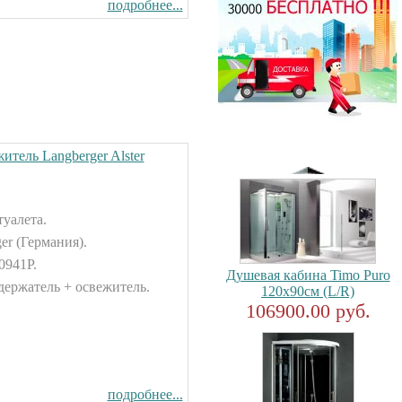
подробнее...
итель Langberger Alster
туалета.
er (Германия).
0941Р.
Душевая кабина Timo Puro
держатель + освежитель.
120x90см (L/R)
106900.00 руб.
подробнее...