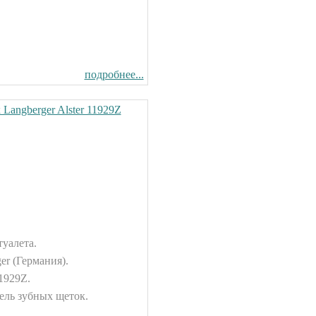
подробнее...
Langberger Alster 11929Z
туалета.
er (Германия).
11929Z.
ель зубных щеток.