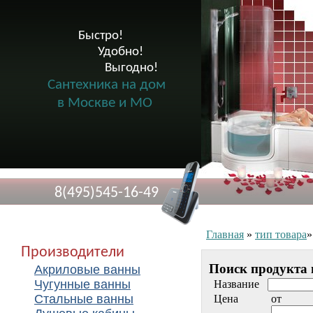
Быстро!

              Удобно!

                      Выгодно!

Сантехника на дом
в Москве и МО
8(495)545-16-49
Главная
»
тип товара
Производители
Поиск продукта 
Акриловые ванны
Чугунные ванны
Название
Стальные ванны
Цена
от