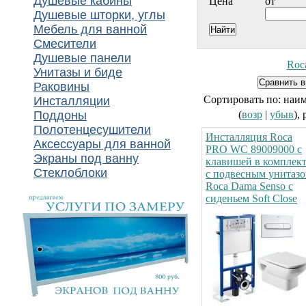
Душевые кабины
Цена
от
Душевые шторки, углы
Мебель для ванной
Смесители
Душевые панели
Roc
Унитазы и биде
Раковины
Сортировать по: наи
Инсталляции
Поддоны
(
возр
|
убыв
),
Полотенцесушители
Инсталляция Roca
Аксессуары для ванной
PRO WC 89009000 с
Экраны под ванну
клавишей в комплек
Стеклоблоки
с подвесным унитаз
Roca Dama Senso с
сиденьем Soft Close