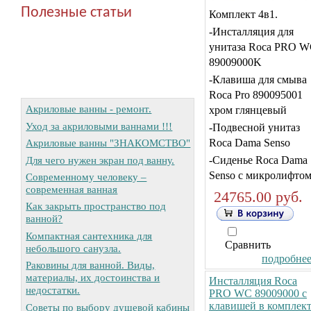
Полезные статьи
Комплект 4в1.
-Инсталляция для
унитаза Roca PRO 
89009000K
-Клавиша для смыва
Roca Pro 890095001
Акриловые ванны - ремонт.
хром глянцевый
Уход за акриловыми ваннами !!!
-Подвесной унитаз
Roca Dama Senso
Акриловые ванны "ЗНАКОМСТВО"
Для чего нужен экран под ванну.
-Сиденье Roca Dama
Senso с микролифто
Современному человеку –
современная ванная
24765.00 руб.
Как закрыть пространство под
ванной?
Компактная сантехника для
Сравнить
небольшого санузла.
подробнее.
Раковины для ванной. Виды,
материалы, их достоинства и
Инсталляция Roca
недостатки.
PRO WC 89009000 с
клавишей в комплек
Советы по выбору душевой кабины