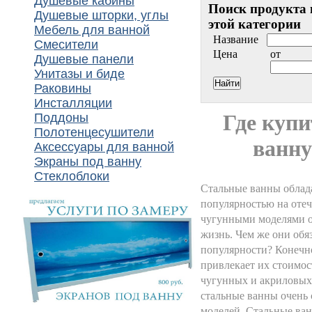
Душевые кабины
Поиск продукта 
Душевые шторки, углы
этой категории
Мебель для ванной
Название
Смесители
Цена
от
Душевые панели
Унитазы и биде
Раковины
Инсталляции
Где куп
Поддоны
Полотенцесушители
ванну
Аксессуары для ванной
Экраны под ванну
Стеклоблоки
Стальные ванны облад
популярностью на отеч
чугунными моделями о
жизнь. Чем же они обя
популярности? Конечн
привлекает их стоимос
чугунных и акриловых
стальные ванны очень
моделей. Стальные ва