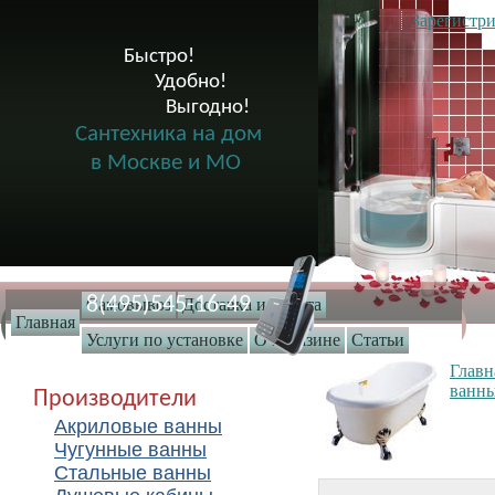
Зарегистри
Быстро!

              Удобно!

                      Выгодно!

Сантехника на дом
в Москве и МО
8(495)545-16-49
Самовывоз
Доставка и оплата
Главная
Услуги по установке
О магазине
Статьи
Главн
ванн
Производители
Акриловые ванны
Чугунные ванны
Стальные ванны