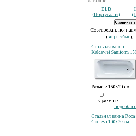
магазине.
BLB
(Португалия)
(
Сортировать по: наи
(
возр
|
убыв
),
Стальная ванна
Kaldewei Saniform 15
Размер: 150×70 см.
Сравнить
подробнее.
Стальная ванна Roca
Contesa 100x70 см