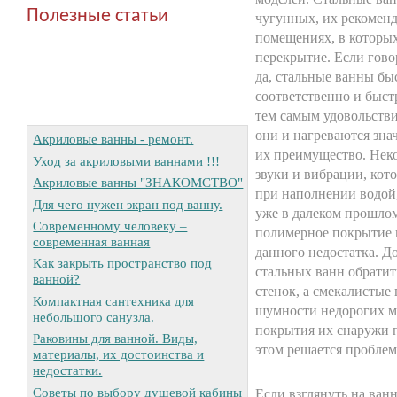
Полезные статьи
чугунных, их рекоменд
помещениях, в которых
перекрытие. Если гово
да, стальные ванны бы
соответственно и быст
тем самым удовольстви
они и нагреваются знач
Акриловые ванны - ремонт.
их преимущество. Нек
Уход за акриловыми ваннами !!!
звуки и вибрации, кот
Акриловые ванны "ЗНАКОМСТВО"
при наполнении водой,
Для чего нужен экран под ванну.
уже в далеком прошлом
Современному человеку –
полимерное покрытие 
современная ванная
данного недостатка. Д
Как закрыть пространство под
стальных ванн обратит
ванной?
стенок, а смекалистые
Компактная сантехника для
шумности недорогих м
небольшого санузла.
покрытия их снаружи 
Раковины для ванной. Виды,
этом решается проблем
материалы, их достоинства и
недостатки.
Советы по выбору душевой кабины
Если взглянуть на ванн