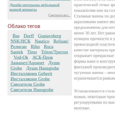
Дизайн интерьера небольшой
практической точки зр
ванной комнаты
показателям они на го
Смотреть все...
Стальные ванны по дол
акриловыми имеют явн
Облако тегов
предназначены для ин
менее 30 лет. Нет рав
Bas
Dorff
Gustavsberg
позиции прочности и у
NSK/НСК
Nautico
Relisan/
превосходной пластичн
Релисан
Riho
Roca
качестве материала пр
Santek
Timo
Triton/Тритон
открывает прекрасные 
Vod-Ok
АСБ-Пров
формы ванн и констру
Акванет/Aquanet
Души
фантазией производите
Grohe
Души Hansgrohe
чугунные ванны – мно
Инсталляции Geberit
ограничивается рамкам
Инсталляции Grohe
Смесители Grohe
Смесители Hansgrohe
Устанавливаются стал
ножки, некоторые про
регулируемыми по высо
монтаже.