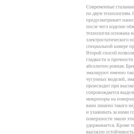
Современные стальны
по двум технологиям. 
предусматривает нане
после чего изделие обж
технология основана н
электростатического по
специальной камере п
Второй способ позволя
гладкости и прочности
абсолютно ровная. Бр
эмалируют именно так
чугунных моделей, эм
происходит при высоко
сопровождается выдел
микропоры на поверхн
ванн лишено такого нед
и ухаживать за ними г
поверхности эмали эти
удерживается. Кроме то
высокую устойчивость