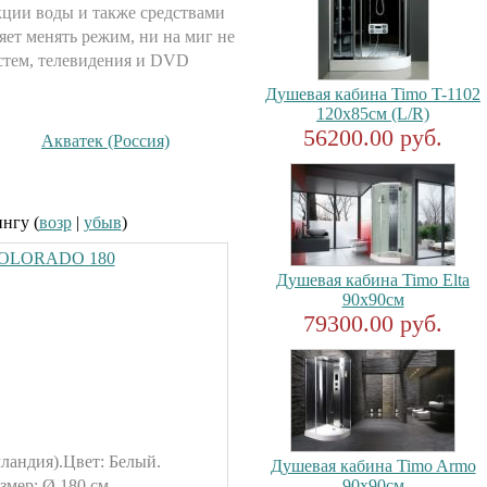
ции воды и также средствами
яет менять режим, ни на миг не
истем, телевидения и DVD
Душевая кабина Timo T-1102
120x85см (L/R)
56200.00 руб.
Акватек (Россия)
ингу (
возр
|
убыв
)
 COLORADO 180
Душевая кабина Timo Elta
90x90см
79300.00 руб.
ландия).Цвет: Белый.
Душевая кабина Timo Armo
ер: Ø 180 см.
90x90см