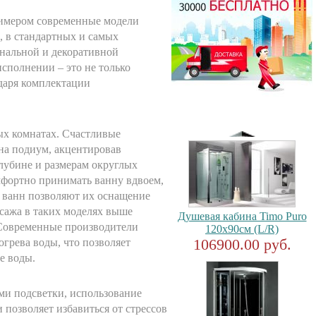
примером современные модели
, в стандартных и самых
нальной и декоративной
сполнении – это не только
даря комплектации
ых комнатах. Счастливые
на подиум, акцентировав
глубине и размерам округлых
мфортно принимать ванну вдвоем,
 ванн позволяют их оснащение
сажа в таких моделях выше
Душевая кабина Timo Puro
 Современные производители
120x90см (L/R)
106900.00 руб.
грева воды, что позволяет
е воды.
ми подсветки, использование
позволяет избавиться от стрессов