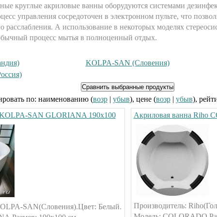
нные круглые акриловые ванны оборудуются системами дезинфек
оцесс управления сосредоточен в электронном пульте, что позвол
го расслабления. А использование в некоторых моделях стереос
 обычный процесс мытья в полноценный отдых.
андия)
KOLPA-SAN (Словения)
оссия)
ровать по: наименованию (
возр
|
убыв
), цене (
возр
|
убыв
), рейт
а KOLPA-SAN GLORIANA 190х100
Акриловая ванна Riho
Производитель: Riho(Гол
KOLPA-SAN(Словения).Цвет: Белый.
Модель: COLORADO.Разм