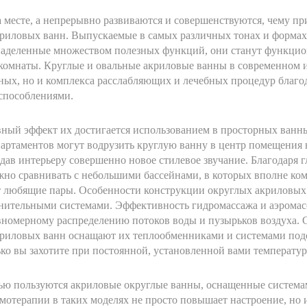
а месте, а непрерывно развиваются и совершенствуются, чему 
риловых ванн. Выпускаемые в самых различных тонах и формах
наделенные множеством полезных функций, они станут функцио
комнаты. Круглые и овальные акриловые ванны в современном и
ных, но и комплекса расслабляющих и лечебных процедур благо
способлениями.
ный эффект их достигается использованием в просторных ванн
артаментов могут водрузить круглую ванну в центр помещения 
дав интерьеру совершенно новое стилевое звучание. Благодаря 
жно сравнивать с небольшими бассейнами, в которых вполне ко
т любящие пары. Особенности конструкции округлых акриловых
ительными системами. Эффективность гидромассажа и аэромас
авномерному распределению потоков воды и пузырьков воздуха.
криловых ванн оснащают их теплообменниками и системами подо
лько вы захотите при постоянной, установленной вами температур
ью пользуются акриловые округлые ванны, оснащенные система
отерапии в таких моделях не просто повышает настроение, но и 