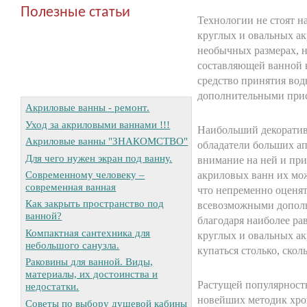
Полезные статьи
Технологии не стоят н
круглых и овальных ак
необычных размерах, 
составляющей ванной 
средство принятия вод
дополнительными при
Акриловые ванны - ремонт.
Уход за акриловыми ваннами !!!
Наибольший декоратив
Акриловые ванны "ЗНАКОМСТВО"
обладатели больших ап
Для чего нужен экран под ванну.
внимание на ней и при
Современному человеку –
акриловых ванн их мо
современная ванная
что непременно оценя
Как закрыть пространство под
всевозможными дополн
ванной?
благодаря наиболее р
Компактная сантехника для
круглых и овальных а
небольшого санузла.
купаться столько, ско
Раковины для ванной. Виды,
материалы, их достоинства и
Растущей популярност
недостатки.
новейших методик хром
Советы по выбору душевой кабины