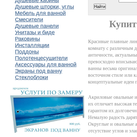
Душевые кабины
Душевые шторки, углы
Мебель для ванной
Смесители
Купит
Душевые панели
Унитазы и биде
Раковины
Красивые плавные лин
Инсталляции
комнату с различным д
Поддоны
античности, актуальны
Полотенцесушители
превосходно вписывают
Аксессуары для ванной
ванны весьма оригина
Экраны под ванну
восточном стиле или к
Стеклоблоки
концептуальные идеи п
Акриловые овальные и
их отличает высокая т
гарантом их долговечн
Немалую радость дарят
Округлые и овальные а
отсутствие углов и эла