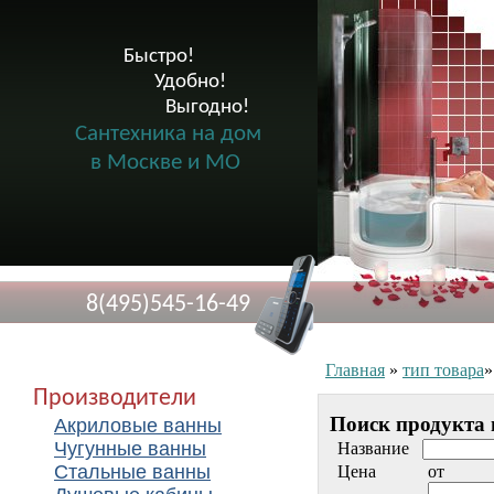
Быстро!

              Удобно!

                      Выгодно!

Сантехника на дом
в Москве и МО
8(495)545-16-49
Главная
»
тип товара
Производители
Поиск продукта 
Акриловые ванны
Чугунные ванны
Название
Стальные ванны
Цена
от