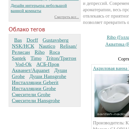
и депрессий. Совреме
Дизайн интерьера небольшой
ароматерапии, весь пр
ванной комнаты
отвлекаясь от приятно
Смотреть все...
позволяет превратить
Облако тегов
Riho (Голл
Bas
Dorff
Gustavsberg
Акватика (Р
NSK/НСК
Nautico
Relisan/
Релисан
Riho
Roca
Santek
Timo
Triton/Тритон
Сорти
Vod-Ok
АСБ-Пров
Акриловая ванн
Акванет/Aquanet
Души
Grohe
Души Hansgrohe
Инсталляции Geberit
Инсталляции Grohe
Смесители Grohe
Смесители Hansgrohe
Производитель: 