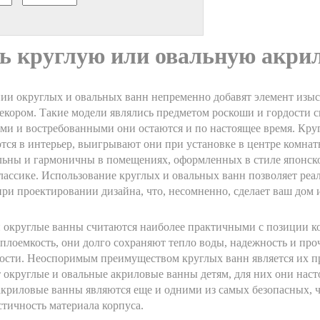
ь круглую или овальную акри
ии округлых и овальных ванн непременно добавят элемент изыс
екором. Такие модели являлись предметом роскоши и гордости с
ми и востребованными они остаются и по настоящее время. Кру
ся в интерьер, выигрывают они при установке в центре комна
льны и гармоничны в помещениях, оформленных в стиле японск
лассике. Использование круглых и овальных ванн позволяет реа
ри проектировании дизайна, что, несомненно, сделает ваш дом
 округлые ванны считаются наиболее практичными с позиции ко
еплоемкость, они долго сохраняют тепло воды, надежность и про
ости. Неоспоримым преимуществом круглых ванн является их пр
 округлые и овальные акриловые ванны детям, для них они нас
криловые ванны являются еще и одними из самых безопасных, че
стичность материала корпуса.