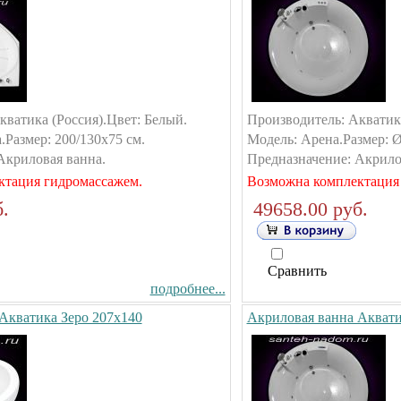
кватика (Россия).Цвет: Белый.
Производитель: Акватика
Размер: 200/130х75 см.
Модель: Арена.Размер: Ø
Акриловая ванна.
Предназначение: Акрило
ктация гидромассажем.
Возможна комплектация
.
49658.00 руб.
Сравнить
подробнее...
Акватика Зеро 207х140
Акриловая ванна Аквати