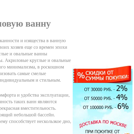
ловую ванну
канности и изящества в ванную
воих хозяев еще со времен эпохи
глые и овальные ванны
ты. Акриловые круглые и овальные
ого минимализма, в роскошном
лизовать самые смелые
 индивидуальным и стильным.
мфорта и удобства эксплуатации,
чность таких ванн являются
екрасная вместительность.
тоящий небольшой бассейн.
му способствует нескользкое дно,