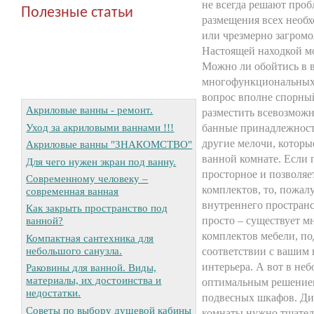
не всегда решают про
Полезные статьи
размещения всех необ
или чрезмерно загром
Настоящей находкой м
Можно ли обойтись в 
многофункциональных
вопрос вполне спорный
Акриловые ванны - ремонт.
разместить всевозмож
Уход за акриловыми ваннами !!!
банные принадлежност
другие мелочи, которы
Акриловые ванны "ЗНАКОМСТВО"
ванной комнате. Если
Для чего нужен экран под ванну.
просторное и позволяе
Современному человеку –
комплектов, то, пожал
современная ванная
внутреннего пространс
Как закрыть пространство под
просто – существует м
ванной?
комплектов мебели, по
Компактная сантехника для
небольшого санузла.
соответствии с вашим 
интерьера. А вот в не
Раковины для ванной. Виды,
материалы, их достоинства и
оптимальным решением
недостатки.
подвесных шкафов. Ди
Советы по выбору душевой кабины
комнаты нужно тщател