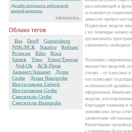
Дизайн интерьера небольшой
расслабляющей и функ
ванной комнаты
осложняется ограниче
Смотреть все...
зачастую требует нест
Подвесные модели шка
Облако тегов
с их помощью можно н
организовать простран
Bas
Dorff
Gustavsberg
сэкономить свободное 
NSK/НСК
Nautico
Relisan/
Релисан
Riho
Roca
Santek
Timo
Triton/Тритон
Усилиями современных
Vod-Ok
АСБ-Пров
множество моделей, и
Акванет/Aquanet
Души
стилях – от классики и
Grohe
Души Hansgrohe
что позволяет подобра
Инсталляции Geberit
особенностей дизайна 
Инсталляции Grohe
оформления. Наиболее
Смесители Grohe
модели, изготовленные
Смесители Hansgrohe
благодаря плавным и 
линиям они легко соче
элементами обстановк
Различными производи
с глянцевым белоснеж