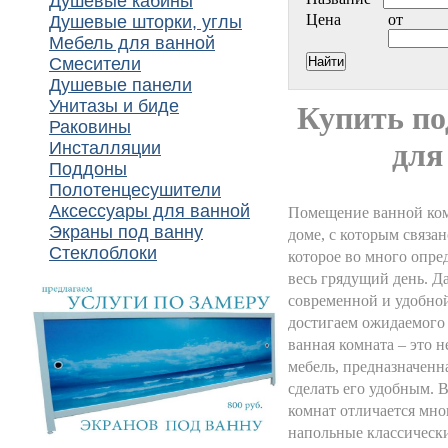
Душевые кабины
Цена
от
Душевые шторки, углы
Мебель для ванной
Смесители
Душевые панели
Унитазы и биде
Купить по
Раковины
для
Инсталляции
Поддоны
Полотенцесушители
Аксессуары для ванной
Помещение ванной ком
Экраны под ванну
доме, с которым связан
Стеклоблоки
которое во много опре
весь грядущий день. Д
современной и удобной
достигаем ожидаемого 
ванная комната – это н
мебель, предназначенн
сделать его удобным. 
комнат отличается мно
напольные классически