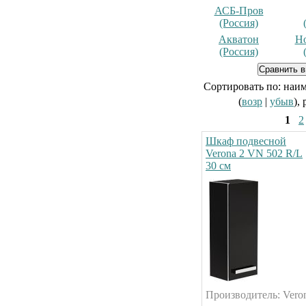
АСБ-Пров
(Россия)
Акватон
Но
(Россия)
Сортировать по: наи
(
возр
|
убыв
),
1
2
Шкаф подвесной
Verona 2 VN 502 R/L
30 см
Производитель: Vero