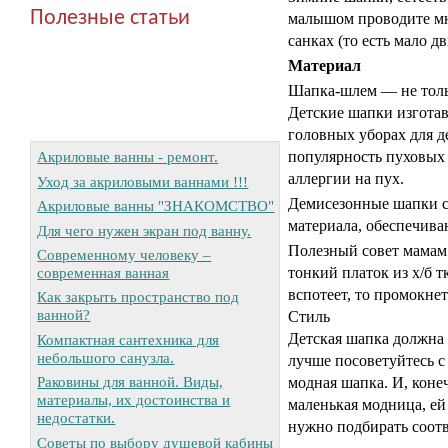
Полезные статьи
малышом проводите мно
санках (то есть мало 
Материал
Шапка-шлем — не тольк
Детские шапки изготавл
головных уборах для д
популярность пуховых ш
Акриловые ванны - ремонт.
аллергии на пух.
Уход за акриловыми ваннами !!!
Демисезонные шапки с
Акриловые ванны "ЗНАКОМСТВО"
материала, обеспечив
Для чего нужен экран под ванну.
Полезный совет мамам
Современному человеку –
современная ванная
тонкий платок из х/б 
вспотеет, то промокне
Как закрыть пространство под
ванной?
Стиль
Детская шапка должна 
Компактная сантехника для
небольшого санузла.
лучше посоветуйтесь с
Раковины для ванной. Виды,
модная шапка. И, коне
материалы, их достоинства и
маленькая модница, е
недостатки.
нужно подбирать соотв
Советы по выбору душевой кабины