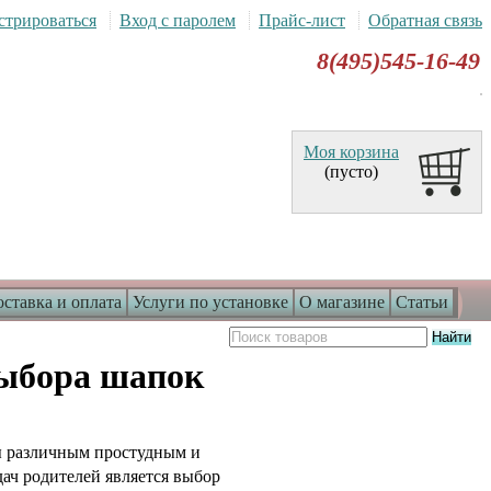
стрироваться
Вход с паролем
Прайс-лист
Обратная связь
8(495)545-16-49
Моя корзина
(пусто)
ставка и оплата
Услуги по установке
О магазине
Статьи
выбора шапок
ы различным простудным и
ач родителей является выбор