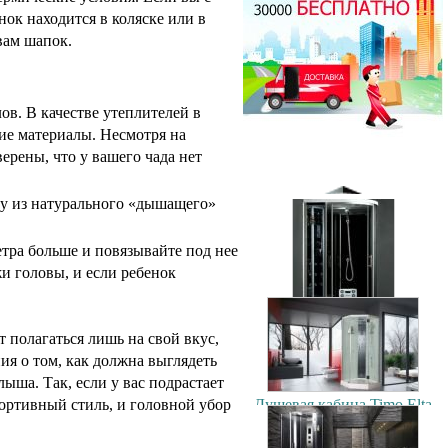
90x90см
ок находится в коляске или в
44500.00 руб.
вам шапок.
Душевая кабина Timo T-1170
ов. В качестве утеплителей в
170x88см
ие материалы. Несмотря на
70500.00 руб.
Душевая кабина Timo Puro
ерены, что у вашего чада нет
120x90см (L/R)
106900.00 руб.
у из натурального «дышащего»
тра больше и повязывайте под нее
и головы, и если ребенок
Душевая кабина Timo T-1102
120x85см (L/R)
 полагаться лишь на свой вкус,
56200.00 руб.
ия о том, как должна выглядеть
Душевая кабина Timo Elta
ыша. Так, если у вас подрастает
90x90см
ортивный стиль, и головной убор
79300.00 руб.