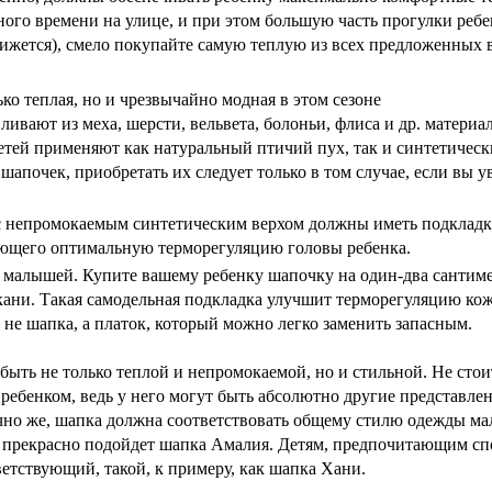
го времени на улице, и при этом большую часть прогулки ребен
движется), смело покупайте самую теплую из всех предложенных 
о теплая, но и чрезвычайно модная в этом сезоне
ивают из меха, шерсти, вельвета, болоньи, флиса и др. материал
етей применяют как натуральный птичий пух, так и синтетическ
апочек, приобретать их следует только в том случае, если вы ув
 непромокаемым синтетическим верхом должны иметь подкладк
ающего оптимальную терморегуляцию головы ребенка.
 малышей. Купите вашему ребенку шапочку на один-два сантиме
ткани. Такая самодельная подкладка улучшит терморегуляцию кож
т не шапка, а платок, который можно легко заменить запасным.
быть не только теплой и непромокаемой, но и стильной. Не стоит
 ребенком, ведь у него могут быть абсолютно другие представлен
чно же, шапка должна соответствовать общему стилю одежды мал
й прекрасно подойдет шапка Амалия. Детям, предпочитающим сп
етствующий, такой, к примеру, как шапка Хани.