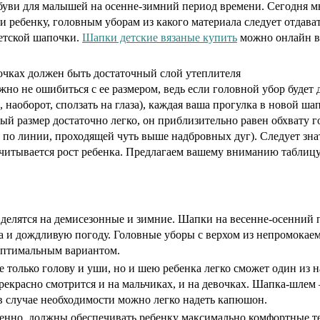
уви для малышей на осенне-зимний период времени. Сегодня мы
и ребенку, головным уборам из какого материала следует отдават
детской шапочки.
Шапки детские вязаные купить
можно онлайн в 
очках должен быть достаточный слой утеплителя
но не ошибиться с ее размером, ведь если головной убор будет
, наоборот, сползать на глаза), каждая ваша прогулка в новой ш
й размер достаточно легко, он приблизительно равен обхвату г
 по линии, проходящей чуть выше надбровных дуг). Следует зна
читывается рост ребенка. Предлагаем вашему вниманию таблицу
 делятся на демисезонные и зимние. Шапки на весенне-осенний
а и дождливую погоду. Головные уборы с верхом из непромокаем
оптимальным вариантом.
 только голову и уши, но и шею ребенка легко сможет один из 
рекрасно смотрится и на мальчиках, и на девочках. Шапка-шлем 
 в случае необходимости можно легко надеть капюшон.
енно, должны обеспечивать ребенку максимально комфортные те