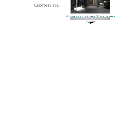
Смотреть все...
Душевая кабина Timo Armo
90x90см
103500.00 руб.
Экран под ванну
"Гармошка" 170 см мдф
9400.00 руб.
Душевая кабина Timo T-1180
80x80см
42900.00 руб.
Экран под ванну
ENGLHOME 150
зеркальный
7900.00 руб.