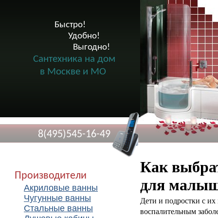
Быстро!

              Удобно!

                      Выгодно!

Сантехника на дом
в Москве и МО
8(495)545-16-49
Как выбра
Производители
для малыш
Акриловые ванны
Чугунные ванны
Дети и подростки с и
Стальные ванны
воспалительным заболе