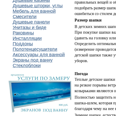
Душевые кабины
правильных вещей и об
Душевые шторки, углы
подобрать размер шапк
Мебель для ванной
ошибиться со стилем 
Смесители
Размер шапки
Душевые панели
В детских зимних шап
Унитазы и биде
При покупке шапки важ
Раковины
Инсталляции
(давить на головку или
Поддоны
Определить оптимальны
Полотенцесушители
(измерение проводится
Аксессуары для ванной
детской шапки также у
Экраны под ванну
уборов.
Стеклоблоки
Погода
Теплые детские шапки
на резкие порывы ветр
козырьками являются 
Полностью защитить не
шапка-шлем, которая п
благодаря чему на нее
Зимние шапки, естеств