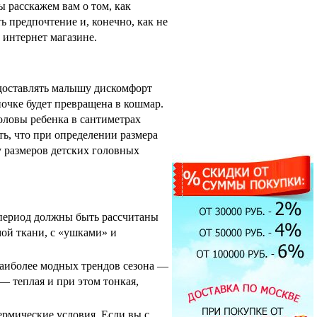
 расскажем вам о том, как
ь предпочтение и, конечно, как не
интернет магазине.
 доставлять малышу дискомфорт
апочке будет превращена в кошмар.
оловы ребенка в сантиметрах
ть, что при определении размера
 размеров детских головных
Экран под ванну
 период должны быть рассчитаны
ENGLHOME 150
ой ткани, с «ушками» и
зеркальный
7900.00 руб.
наиболее модных трендов сезона —
— теплая и при этом тонкая,
Душевая кабина Timo T-1190
рмические условия. Если вы с