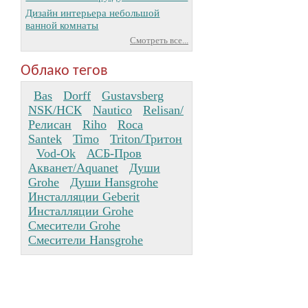
Дизайн интерьера небольшой
ванной комнаты
Смотреть все...
Облако тегов
Bas
Dorff
Gustavsberg
NSK/НСК
Nautico
Relisan/
Релисан
Riho
Roca
Santek
Timo
Triton/Тритон
Vod-Ok
АСБ-Пров
Акванет/Aquanet
Души
Grohe
Души Hansgrohe
Инсталляции Geberit
Инсталляции Grohe
Смесители Grohe
Смесители Hansgrohe