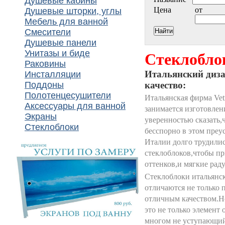
Душевые кабины
Цена
от
Душевые шторки, углы
Мебель для ванной
Смесители
Душевые панели
Унитазы и биде
Стеклоблок
Раковины
Итальянский диза
Инсталляции
Поддоны
качество:
Полотенцесушители
Итальянская фирма Vet
Аксессуары для ванной
занимается изготовлен
Экраны
уверенностью сказать,ч
Стеклоблоки
бесспорно в этом пре
Италии долго трудилис
стеклоблоков,чтобы п
оттенков,и мягкие рад
Стеклоблоки итальянск
отличаются не только 
отличным качеством.Н
это не только элемент 
многом не уступающи