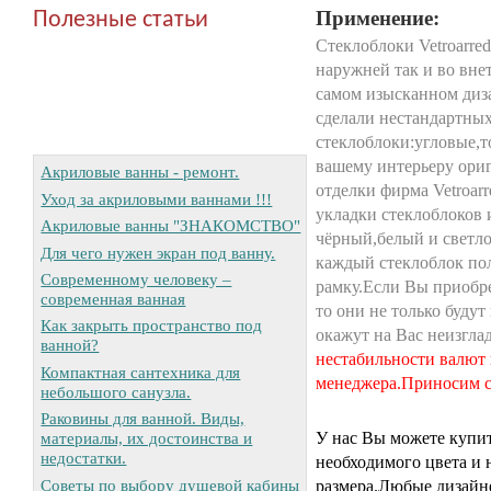
Применение:
Полезные статьи
Стеклоблоки Vetroarre
наружней так и во вн
самом изысканном диза
сделали нестандартных
стеклоблоки:угловые,т
вашему интерьеру ори
Акриловые ванны - ремонт.
отделки фирма Vetroar
Уход за акриловыми ваннами !!!
укладки стеклоблоков и
Акриловые ванны "ЗНАКОМСТВО"
чёрный,белый и светло
Для чего нужен экран под ванну.
каждый стеклоблок по
Современному человеку –
рамку.Если Вы приобре
современная ванная
то они не только будут
Как закрыть пространство под
окажут на Вас неизгла
ванной?
нестабильности валют 
Компактная сантехника для
менеджера.Приносим с
небольшого санузла.
Раковины для ванной. Виды,
У нас Вы можете купи
материалы, их достоинства и
недостатки.
необходимого цвета и 
Советы по выбору душевой кабины
размера.Любые дизайн