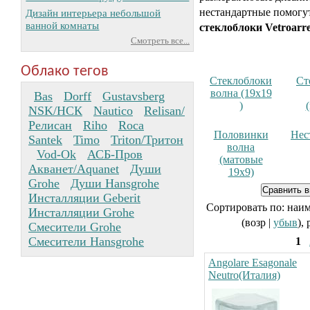
нестандартные помогу
Дизайн интерьера небольшой
ванной комнаты
стеклоблоки Vetroarr
Смотреть все...
Облако тегов
Стеклоблоки
Ст
волна (19x19
Bas
Dorff
Gustavsberg
)
NSK/НСК
Nautico
Relisan/
Релисан
Riho
Roca
Половинки
Нес
Santek
Timo
Triton/Тритон
волна
Vod-Ok
АСБ-Пров
(матовые
Акванет/Aquanet
Души
19x9)
Grohe
Души Hansgrohe
Инсталляции Geberit
Сортировать по: наи
Инсталляции Grohe
(возр |
убыв
),
Смесители Grohe
Смесители Hansgrohe
1
Angolare Esagonale
Neutro(Италия)