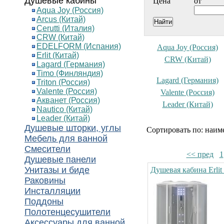
Душевые кабины
Цена
от
Aqua Joy (Россия)
Arcus (Китай)
Cerutti (Италия)
CRW (Китай)
EDELFORM (Испания)
Aqua Joy (Россия)
Erlit (Китай)
CRW (Китай)
Lagard (Германия)
Timo (Финляндия)
Lagard (Германия)
Triton (Россия)
Valente (Россия)
Valente (Россия)
Акванет (Россия)
Leader (Китай)
Nautico (Китай)
Leader (Китай)
Душевые шторки, углы
Сортировать по: наим
Мебель для ванной
Смесители
<< пред
1
Душевые панели
Унитазы и биде
Душевая кабина Erli
Раковины
Инсталляции
Поддоны
Полотенцесушители
Аксессуары для ванной