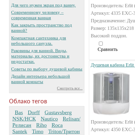
Для чего нужен экран под ванну.
Производитель: Erlit 
Современному человеку –
Артикул: 4335 EXC-3
современная ванная
Предназначение: Душ
Как закрыть пространство под
Размер: 135x135x218 
ванной?
Высокий поддон.
Компактная сантехника для
небольшого санузла.
Сравнить
Раковины для ванной. Виды,
материалы, их достоинства и
недостатки.
Душевая кабина Erli
Советы по выбору душевой кабины
Дизайн интерьера небольшой
ванной комнаты
Смотреть все...
Облако тегов
Bas
Dorff
Gustavsberg
NSK/НСК
Nautico
Relisan/
Производитель: Erlit 
Релисан
Riho
Roca
Артикул: 4350 EXC-3
Santek
Timo
Triton/Тритон