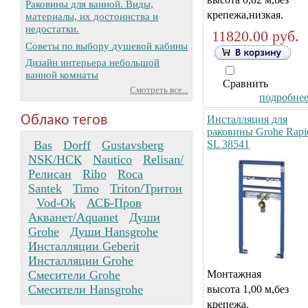
Раковины для ванной. Виды,
крепежа,низкая.
материалы, их достоинства и
недостатки.
11820.00 руб.
Советы по выбору душевой кабины
Дизайн интерьера небольшой
ванной комнаты
Сравнить
Смотреть все...
подробнее.
Облако тегов
Инсталляция для
раковины Grohe Rapi
Bas
Dorff
Gustavsberg
SL 38541
NSK/НСК
Nautico
Relisan/
Релисан
Riho
Roca
Santek
Timo
Triton/Тритон
Vod-Ok
АСБ-Пров
Акванет/Aquanet
Души
Grohe
Души Hansgrohe
Инсталляции Geberit
Инсталляции Grohe
Смесители Grohe
Монтажная
Смесители Hansgrohe
высота 1,00 м,без
крепежа.