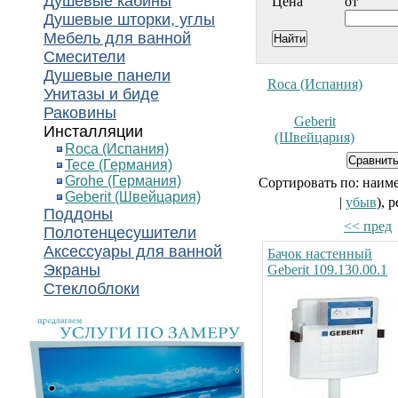
Душевые кабины
Цена
от
Душевые шторки, углы
Мебель для ванной
Смесители
Душевые панели
Roca (Испания)
Унитазы и биде
Раковины
Geberit
Инсталляции
(Швейцария)
Roca (Испания)
Tece (Германия)
Grohe (Германия)
Сортировать по: наим
Geberit (Швейцария)
|
убыв
), 
Поддоны
<< пред
Полотенцесушители
Аксессуары для ванной
Бачок настенный
Экраны
Geberit 109.130.00.1
Стеклоблоки