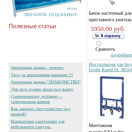
Бачок настенный для
приставного унитаза
Полезные статьи
5950.00 руб.
Сравнить
подробнее.
Инсталляция для бид
Акриловые ванны - ремонт.
Grohe Rapid SL 3854
Уход за акриловыми ваннами !!!
Акриловые ванны "ЗНАКОМСТВО"
Для чего нужен экран под ванну.
Современному человеку –
современная ванная
Как закрыть пространство под
ванной?
Компактная сантехника для
Монтажная
небольшого санузла.
высота 0,82 м,без