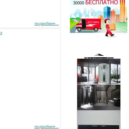
подробнее...
Душевая кабина Timo T-1170
170x88см
л
Душевая кабина Timo Puro
82300.00 руб.
120x90см (L/R)
130200.00 руб.
Душевая кабина Timo T-1102
120x85см (L/R)
Душевая кабина Timo Elta
65500.00 руб.
90x90см
96600.00 руб.
Душевая кабина Timo Armo
90x90см
126000.00 руб.
подробнее...