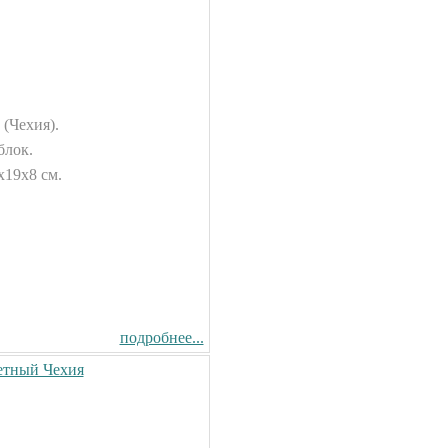
Душевая кабина Timo T-1170
170x88см
 (Чехия).
Душевая кабина Timo Puro
82300.00 руб.
120x90см (L/R)
блок.
130200.00 руб.
х19х8 см.
Душевая кабина Timo T-1102
120x85см (L/R)
Душевая кабина Timo Elta
65500.00 руб.
90x90см
подробнее...
96600.00 руб.
етный Чехия