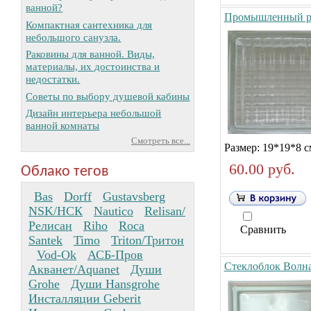
ванной?
Промышленный р
Компактная сантехника для
небольшого санузла.
Раковины для ванной. Виды,
материалы, их достоинства и
недостатки.
Советы по выбору душевой кабины
Дизайн интерьера небольшой
ванной комнаты
Смотреть все...
Размер: 19*19*8 с
60.00 руб.
Облако тегов
Bas
Dorff
Gustavsberg
NSK/НСК
Nautico
Relisan/
Релисан
Riho
Roca
Сравнить
Santek
Timo
Triton/Тритон
Vod-Ok
АСБ-Пров
Стеклоблок Волн
Акванет/Aquanet
Души
Grohe
Души Hansgrohe
Инсталляции Geberit