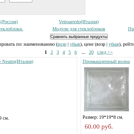
Россия)
Vetroarredo(Италия)
теклоблоки.
Модули для стеклоблоков
Пр
ровать по: наименованию (
возр
|
убыв
), цене (возр |
убыв
), рейт
1
2
3
4
5
6
...
20
след >>
e Neutro(Италия)
Промышленный волна
Размер: 19*19*8 см.
9 см.
60.00 руб.