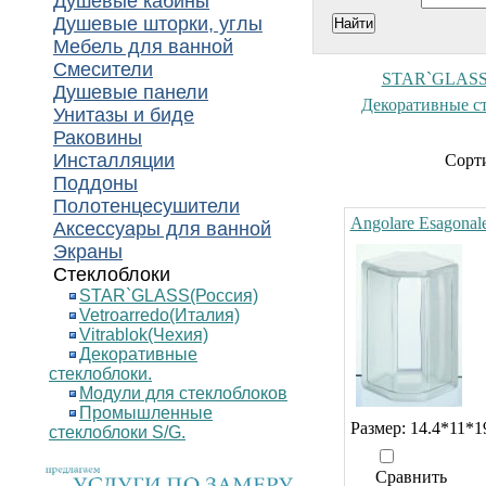
Душевые кабины
Душевые шторки, углы
Мебель для ванной
Смесители
STAR`GLASS(
Душевые панели
Декоративные с
Унитазы и биде
Раковины
Инсталляции
Сорти
Поддоны
Полотенцесушители
Angolare Esagonal
Аксессуары для ванной
Экраны
Стеклоблоки
STAR`GLASS(Россия)
Vetroarredo(Италия)
Vitrablok(Чехия)
Декоративные
стеклоблоки.
Модули для стеклоблоков
Промышленные
Размер: 14.4*11*1
стеклоблоки S/G.
Сравнить