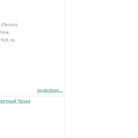
 (Чехия).
блок.
19х8 см.
подробнее...
цветный Чехия