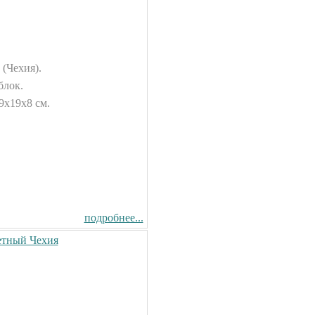
 (Чехия).
блок.
9х19х8 см.
подробнее...
етный Чехия