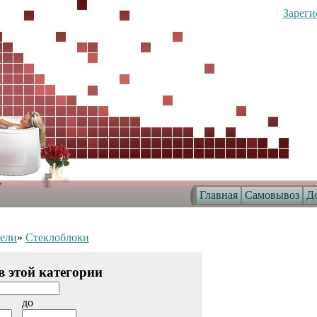
Зареги
Главная
Самовывоз
До
ели
»
Стеклоблоки
в этой категории
до