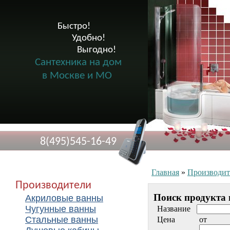
Быстро!

              Удобно!

                      Выгодно!

Сантехника на дом
в Москве и МО
8(495)545-16-49
Главная
»
Производит
Производители
Поиск продукта 
Акриловые ванны
Чугунные ванны
Название
Стальные ванны
Цена
от