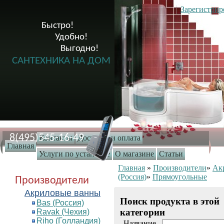
Зарегистрир
Быстро!

              Удобно!

                      Выгодно!

САНТЕХНИКА НА ДОМ
8(495)545-16-49
Контакты
Доставка и оплата
Главная
Услуги по установке
О магазине
Статьи
Главная
»
Производители
»
Ак
(Россия)
»
Прямоугольные
Производители
Акриловые ванны
Поиск продукта в этой
Bas (Россия)
категории
Ravak (Чехия)
Riho (Голландия)
Название