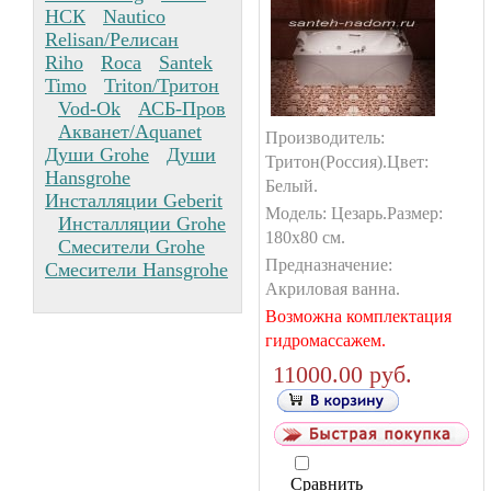
НСК
Nautico
Relisan/Релисан
Riho
Roca
Santek
Timo
Triton/Тритон
Vod-Ok
АСБ-Пров
Акванет/Aquanet
Производитель:
Души Grohe
Души
Тритон(Россия).Цвет:
Hansgrohe
Белый.
Инсталляции Geberit
Модель: Цезарь.Размер:
Инсталляции Grohe
180х80 см.
Смесители Grohe
Предназначение:
Смесители Hansgrohe
Акриловая ванна.
Возможна комплектация
гидромассажем.
11000.00 руб.
Сравнить