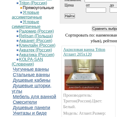
Triton (Россия)
Цена
от
до
Прямоугольные
Угловые
ассиметричные
Угловые
симметричные
Радомир (Россия)
Сортировать по: наименова
Relisan (Польша)
Акванет (Россия)
убыв), рейтинг
Клинлайн (Россия)
Акриловая ванна Triton
Акватек (Россия)
Атлант 205х120
Акватика (Россия)
KOLPA-SAN
(Словения)
Чугунные ванны
Стальные ванны
Душевые кабины
Душевые шторки,
углы
Производитель:
Мебель для ванной
Тритон(Россия).Цвет:
Смесители
Белый.
Душевые панели
Унитазы и биде
Модель: Атлант.Размер: