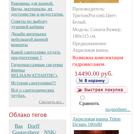
Раковины для ванной.
Виды, материалы, их
Производитель:
достоинства и недостатки.
Тритон(Россия).Цвет:
Советы по выбору
Белый.
душевой кабины
Модель: Соната.Размер:
Дизайн интерьера
180х115 см.
небольшой ванной
Предназначение:
комнаты
Акриловая ванна.
Какой сантехнике отдать
предпочтение ?
Возможна комплектация
гидромассажем.
Гидромассажные системы
фирмы
14490.00 руб.
RELISAN(АТЛАНТИС).
История сантехники!!!
Всё о сантехнических
трубах.
Смотреть все...
Сравнить
подробнее...
Облако тегов
Акриловая ванна Triton
Цезарь 180х80
Bas
Dorff
Gustavsberg
NSK/