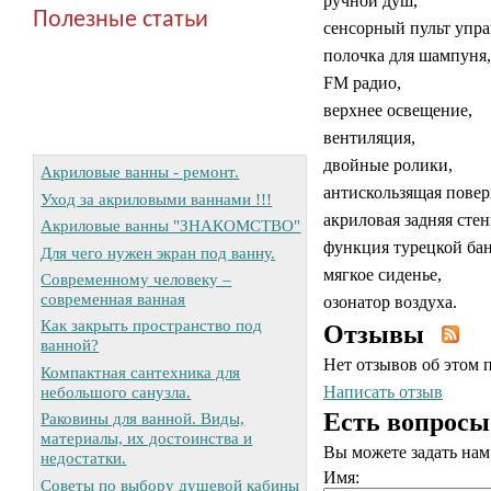
ручной душ,
Полезные статьи
сенсорный пульт упра
полочка для шампуня,
FM радио,
верхнее освещение,
вентиляция,
двойные ролики,
Акриловые ванны - ремонт.
антискользящая повер
Уход за акриловыми ваннами !!!
акриловая задняя стен
Акриловые ванны "ЗНАКОМСТВО"
функция турецкой бан
Для чего нужен экран под ванну.
мягкое сиденье,
Современному человеку –
современная ванная
озонатор воздуха.
Как закрыть пространство под
Отзывы
ванной?
Нет отзывов об этом 
Компактная сантехника для
небольшого санузла.
Написать отзыв
Есть вопросы
Раковины для ванной. Виды,
материалы, их достоинства и
Вы можете задать на
недостатки.
Имя:
Советы по выбору душевой кабины