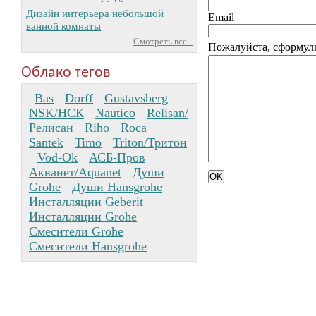
Дизайн интерьера небольшой
Email
ванной комнаты
Смотреть все...
Пожалуйста, сформул
Облако тегов
Bas
Dorff
Gustavsberg
NSK/НСК
Nautico
Relisan/
Релисан
Riho
Roca
Santek
Timo
Triton/Тритон
Vod-Ok
АСБ-Пров
Акванет/Aquanet
Души
Grohe
Души Hansgrohe
Инсталляции Geberit
Инсталляции Grohe
Смесители Grohe
Смесители Hansgrohe