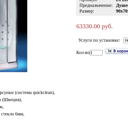
Предназначение:
Душе
Размер:
90x70
63330.00 руб.
Услуги по установке:
Кол-во
унки (система quickclean),
n (Швеция),
ж,
 стекло 6мм,