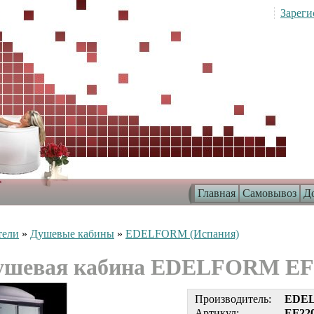
Зареги
Главная
Самовывоз
До
тели
»
Душевые кабины
»
EDELFORM (Испания)
ушевая кабина EDELFORM EF
Производитель:
EDEL
Артикул:
EF22