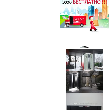
Душевая кабина Timo T-1170
170x88см
Душевая кабина Timo Puro
82300.00 руб.
120x90см (L/R)
130200.00 руб.
Душевая кабина Timo T-1102
120x85см (L/R)
Душевая кабина Timo Elta
65500.00 руб.
90x90см
96600.00 руб.
Душевая кабина Timo Armo
90x90см
126000.00 руб.