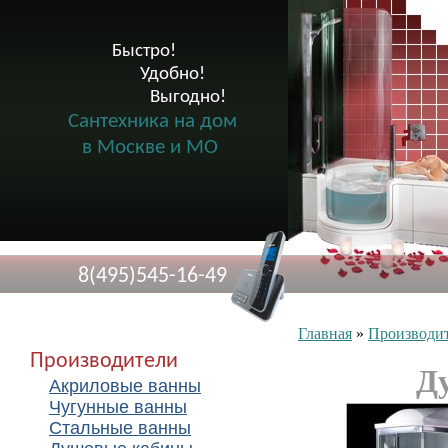
Быстро!

              Удобно!

                      Выгодно!

Сантехника на дом
в Москве и МО
8(495)545-16-49
Главная
»
Производи
Производители
Д
Акриловые ванны
Чугунные ванны
Стальные ванны