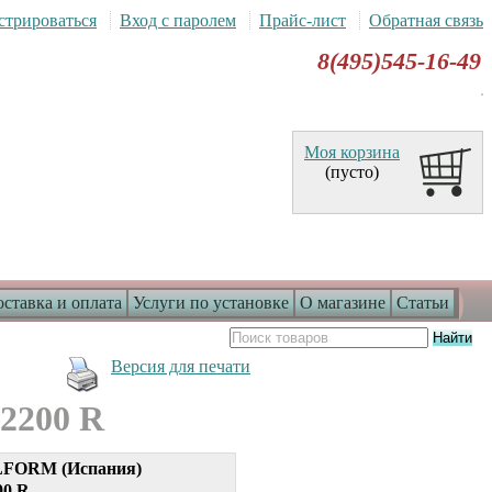
стрироваться
Вход с паролем
Прайс-лист
Обратная связь
8(495)545-16-49
Моя корзина
(пусто)
ставка и оплата
Услуги по установке
О магазине
Статьи
Версия для печати
2200 R
FORM (Испания)
00 R