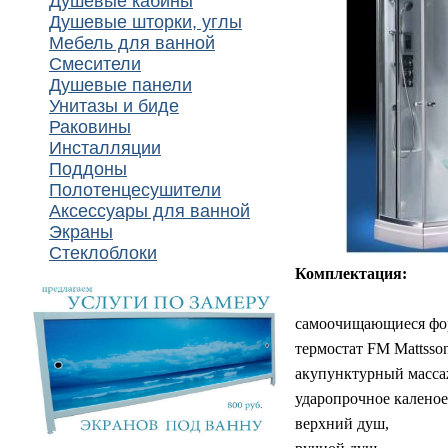
Душевые кабины
Душевые шторки, углы
Мебель для ванной
Смесители
Душевые панели
Унитазы и биде
Раковины
Инсталляции
Поддоны
Полотенцесушители
Аксессуары для ванной
Экраны
Стеклоблоки
Комплектация:
самоочищающиеся форс
термостат FM Mattsso
акупунктурный масса
ударопрочное каленое
верхний душ,