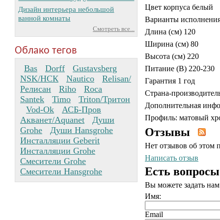
Цвет корпуса белый
Дизайн интерьера небольшой
ванной комнаты
Варианты исполнения
Смотреть все...
Длина (см) 120
Ширина (см) 80
Облако тегов
Высота (см) 220
Bas
Dorff
Gustavsberg
Питание (В) 220-230
NSK/НСК
Nautico
Relisan/
Гарантия 1 год
Релисан
Riho
Roca
Страна-производител
Santek
Timo
Triton/Тритон
Дополнительная инфо
Vod-Ok
АСБ-Пров
Профиль: матовый хр
Акванет/Aquanet
Души
Grohe
Души Hansgrohe
Отзывы
Инсталляции Geberit
Нет отзывов об этом 
Инсталляции Grohe
Написать отзыв
Смесители Grohe
Есть вопросы
Смесители Hansgrohe
Вы можете задать на
Имя:
Email