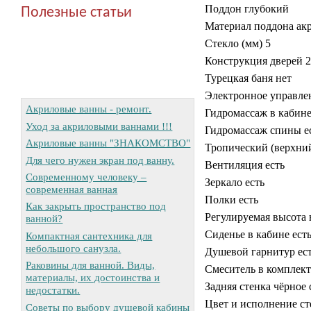
Поддон глубокий
Полезные статьи
Материал поддона ак
Стекло (мм) 5
Конструкция дверей 
Турецкая баня нет
Электронное управлен
Акриловые ванны - ремонт.
Гидромассаж в кабине
Уход за акриловыми ваннами !!!
Гидромассаж спины ес
Акриловые ванны "ЗНАКОМСТВО"
Тропический (верхний
Для чего нужен экран под ванну.
Вентиляция есть
Современному человеку –
Зеркало есть
современная ванная
Полки есть
Как закрыть пространство под
Регулируемая высота 
ванной?
Сиденье в кабине есть
Компактная сантехника для
небольшого санузла.
Душевой гарнитур ес
Раковины для ванной. Виды,
Смеситель в комплект
материалы, их достоинства и
Задняя стенка чёрное 
недостатки.
Цвет и исполнение ст
Советы по выбору душевой кабины