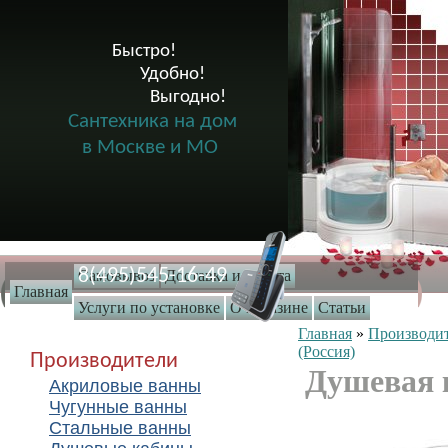
Быстро!

              Удобно!

                      Выгодно!

Сантехника на дом
в Москве и МО
8(495)545-16-49
Самовывоз
Доставка и оплата
Главная
Услуги по установке
О магазине
Статьи
Главная
»
Производи
(Россия)
Производители
Душевая 
Акриловые ванны
Чугунные ванны
Стальные ванны