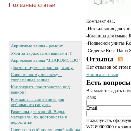
Полезные статьи
Комплект 4в1.
-Инсталляция для ун
-Клавиша для смыва R
-Подвесной унитаз Ro
Акриловые ванны - ремонт.
-Сиденье Roca Dama 
Уход за акриловыми ваннами !!!
Отзывы
Акриловые ванны "ЗНАКОМСТВО"
Нет отзывов об этом 
Для чего нужен экран под ванну.
Современному человеку –
Написать отзыв
современная ванная
Есть вопросы
Как закрыть пространство под
Вы можете задать на
ванной?
Имя:
Компактная сантехника для
небольшого санузла.
Email
Раковины для ванной. Виды,
материалы, их достоинства и
Пожалуйста, сформул
недостатки.
WC 89009000 с клавиш
Советы по выбору душевой кабины