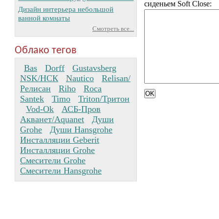
сиденьем Soft Close:
Дизайн интерьера небольшой
ванной комнаты
Смотреть все...
Облако тегов
Bas
Dorff
Gustavsberg
NSK/НСК
Nautico
Relisan/
Релисан
Riho
Roca
Santek
Timo
Triton/Тритон
Vod-Ok
АСБ-Пров
Акванет/Aquanet
Души
Grohe
Души Hansgrohe
Инсталляции Geberit
Инсталляции Grohe
Смесители Grohe
Смесители Hansgrohe