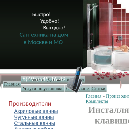
Быстро!

              Удобно!

                      Выгодно!

Сантехника на дом
в Москве и МО
8(495)545-16-49
Самовывоз
Доставка и оплата
Главная
Услуги по установке
О магазине
Статьи
Главная
»
Производи
Комплекты
Производители
Инсталля
Акриловые ванны
Чугунные ванны
клавише
Стальные ванны