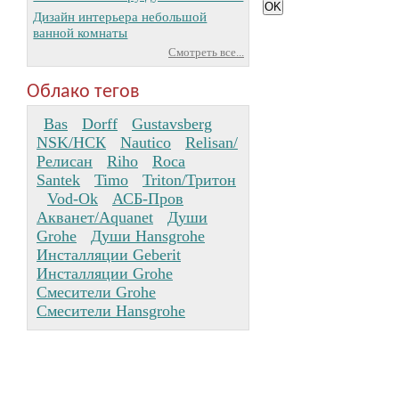
Дизайн интерьера небольшой
ванной комнаты
Смотреть все...
Облако тегов
Bas
Dorff
Gustavsberg
NSK/НСК
Nautico
Relisan/
Релисан
Riho
Roca
Santek
Timo
Triton/Тритон
Vod-Ok
АСБ-Пров
Акванет/Aquanet
Души
Grohe
Души Hansgrohe
Инсталляции Geberit
Инсталляции Grohe
Смесители Grohe
Смесители Hansgrohe