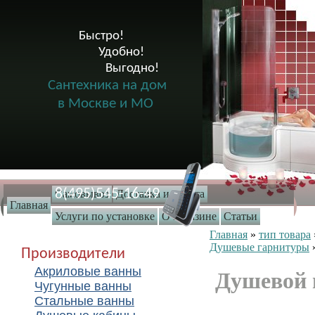
Быстро!

              Удобно!

                      Выгодно!

Сантехника на дом
в Москве и МО
8(495)545-16-49
Самовывоз
Доставка и оплата
Главная
Услуги по установке
О магазине
Статьи
Главная
»
тип товара
Душевые гарнитуры
Производители
Акриловые ванны
Душевой 
Чугунные ванны
Стальные ванны