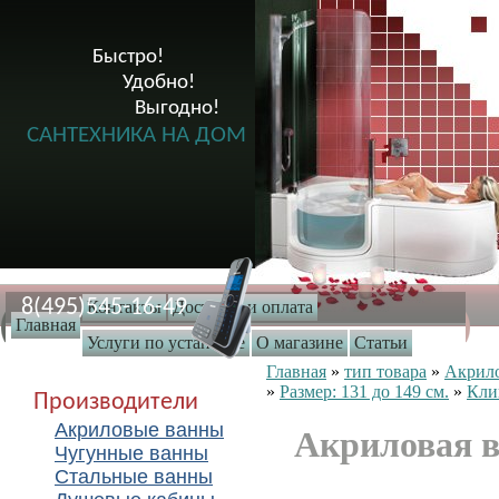
Быстро!

              Удобно!

                      Выгодно!

САНТЕХНИКА НА ДОМ
8(495)545-16-49
Контакты
Доставка и оплата
Главная
Услуги по установке
О магазине
Статьи
Главная
»
тип товара
»
Акрил
»
Размер: 131 до 149 см.
»
Кли
Производители
Акриловые ванны
Акриловая 
Чугунные ванны
Стальные ванны