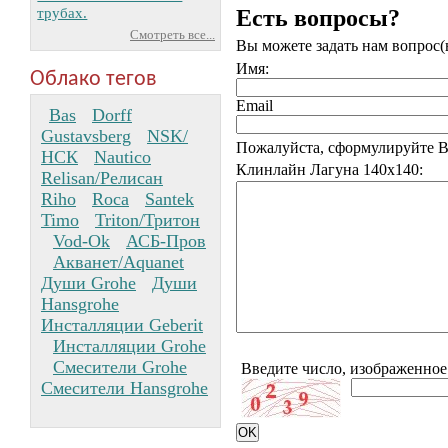
трубах.
Есть вопросы?
Смотреть все...
Вы можете задать нам вопрос
Имя:
Облако тегов
Email
Bas
Dorff
Gustavsberg
NSK/
Пожалуйста, сформулируйте В
НСК
Nautico
Клинлайн Лагуна 140х140:
Relisan/Релисан
Riho
Roca
Santek
Timo
Triton/Тритон
Vod-Ok
АСБ-Пров
Акванет/Aquanet
Души Grohe
Души
Hansgrohe
Инсталляции Geberit
Инсталляции Grohe
Смесители Grohe
Введите число, изображенное
Смесители Hansgrohe