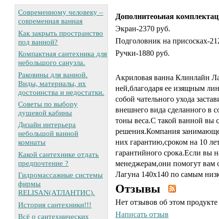
Современному человеку –
Дополнитеоьная комплектац
современная ванная
Экран-2370 руб.
Как закрыть пространство
Подголовник на присосках-212
под ванной?
Ручки-1880 руб.
Компактная сантехника для
небольшого санузла.
Раковины для ванной.
Акриловая ванна Клинлайн Ла
Виды, материалы, их
ней,благодаря ее изящным лин
достоинства и недостатки.
собой чательного ухода заста
Советы по выбору
внешнего вида сделанного в с
душевой кабины
тоны веса.С такой ванной вы
Дизайн интерьера
решения.Компания занимающее
небольшой ванной
них гарантию,сроком на 10 ле
комнаты
гарантийного срока.Если вы 
Какой сантехнике отдать
предпочтение ?
менеджерам,они помогут вам 
Лагуна 140х140 по самым низ
Гидромассажные системы
фирмы
Отзывы
RELISAN(АТЛАНТИС).
Нет отзывов об этом продукте
История сантехники!!!
Написать отзыв
Всё о сантехнических