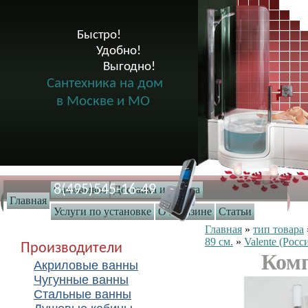
Быстро!

              Удобно!

                      Выгодно!

Сантехника на дом
в Москве и МО
8(495)545-16-49
Самовывоз
Доставка и оплата
Главная
Услуги по установке
О магазине
Статьи
Главная
»
тип товара
89 см.
»
Valente (Росс
Производители
Комп
Акриловые ванны
Чугунные ванны
Стальные ванны