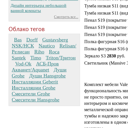
Дизайн интерьера небольшой
Тумба низкая S11 (ви
ванной комнаты
Тумба низкая S11 (в
Смотреть все...
Пенал S19 (покрытие
Пенал S19 (покрытие
Облако тегов
Пенал S19 (покрытие
Bas
Dorff
Gustavsberg
Полка фигурная S16 
NSK/НСК
Nautico
Relisan/
Полка фигурная S16 
Релисан
Riho
Roca
Зеркало S3
2830
руб.
Santek
Timo
Triton/Тритон
Светильник (Massive 
Vod-Ok
АСБ-Пров
Акванет/Aquanet
Души
Grohe
Души Hansgrohe
Инсталляции Geberit
Комплект мебели Valen
Инсталляции Grohe
функциональность мин
Смесители Grohe
не просто приятно, о
Смесители Hansgrohe
интерьером и космиче
металлической оправо
тумбы и надежно зак
изготовлены в одном 