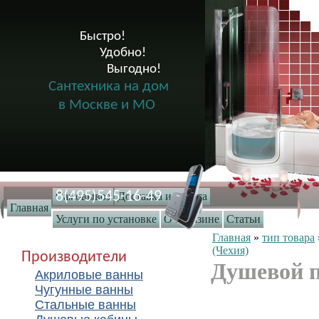
Быстро!

              Удобно!

                      Выгодно!

Сантехника на дом
в Москве и МО
8(495)545-16-49
Самовывоз
Доставка и оплата
Главная
Услуги по установке
О магазине
Статьи
Главная
»
тип товара
(Чехия)
Производители
Душевой п
Акриловые ванны
Чугунные ванны
Стальные ванны