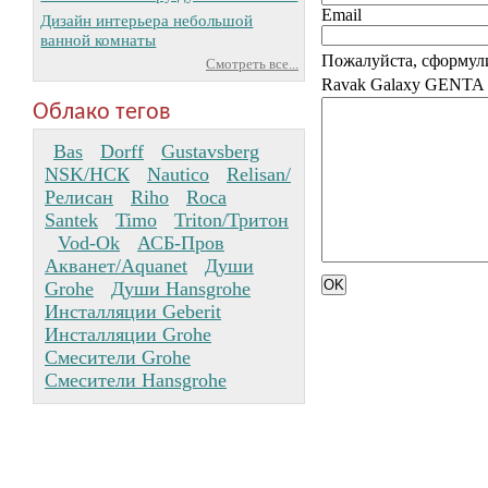
Email
Дизайн интерьера небольшой
ванной комнаты
Пожалуйста, сформул
Смотреть все...
Ravak Galaxy GENTA 
Облако тегов
Bas
Dorff
Gustavsberg
NSK/НСК
Nautico
Relisan/
Релисан
Riho
Roca
Santek
Timo
Triton/Тритон
Vod-Ok
АСБ-Пров
Акванет/Aquanet
Души
Grohe
Души Hansgrohe
Инсталляции Geberit
Инсталляции Grohe
Смесители Grohe
Смесители Hansgrohe