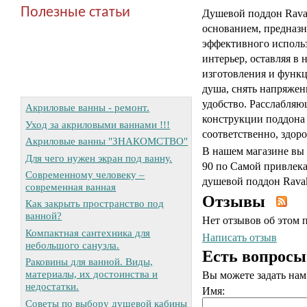
Полезные статьи
Душевой поддон Ravak
основанием, предназн
эффективного использ
интерьер, оставляя в 
изготовления и функ
душа, снять напряжен
удобство. Расслабля
Акриловые ванны - ремонт.
конструкции поддона 
Уход за акриловыми ваннами !!!
соответственно, здоро
Акриловые ванны "ЗНАКОМСТВО"
В нашем магазине вы
Для чего нужен экран под ванну.
90 по Самой привлека
Современному человеку –
душевой поддон Rava
современная ванная
Отзывы
Как закрыть пространство под
ванной?
Нет отзывов об этом 
Компактная сантехника для
Написать отзыв
небольшого санузла.
Есть вопросы
Раковины для ванной. Виды,
материалы, их достоинства и
Вы можете задать на
недостатки.
Имя:
Советы по выбору душевой кабины