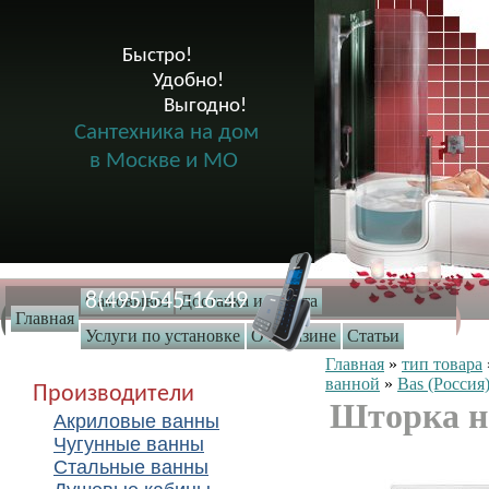
Быстро!

              Удобно!

                      Выгодно!

Сантехника на дом
в Москве и МО
8(495)545-16-49
Самовывоз
Доставка и оплата
Главная
Услуги по установке
О магазине
Статьи
Главная
»
тип товара
ванной
»
Bas (Россия
Производители
Шторка на
Акриловые ванны
Чугунные ванны
Стальные ванны