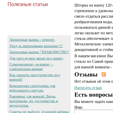
Полезные статьи
Шторка на ванну 120 
стремление к удоволь
смело отдаться рассл
разбрызгивания воды
пользоваться данной
легко скользит по ме
стекла обеспечивает 
Акриловые ванны - ремонт.
Металлические элеме
Уход за акриловыми ваннами !!!
декоративной и стойко
Акриловые ванны "ЗНАКОМСТВО"
В нашем магазине Вы 
Для чего нужен экран под ванну.
стекло по Самой прив
Современному человеку –
для ванной комнаты -
современная ванная
Отзывы
Как закрыть пространство под
ванной?
Нет отзывов об этом 
Компактная сантехника для
Написать отзыв
небольшого санузла.
Есть вопросы
Раковины для ванной. Виды,
материалы, их достоинства и
Вы можете задать на
недостатки.
Имя:
Советы по выбору душевой кабины