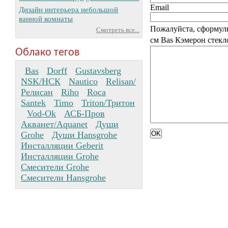
Email
Дизайн интерьера небольшой
ванной комнаты
Пожалуйста, сформул
Смотреть все...
см Bas Кэмерон стекл
Облако тегов
Bas
Dorff
Gustavsberg
NSK/НСК
Nautico
Relisan/
Релисан
Riho
Roca
Santek
Timo
Triton/Тритон
Vod-Ok
АСБ-Пров
Акванет/Aquanet
Души
Grohe
Души Hansgrohe
Инсталляции Geberit
Инсталляции Grohe
Смесители Grohe
Смесители Hansgrohe