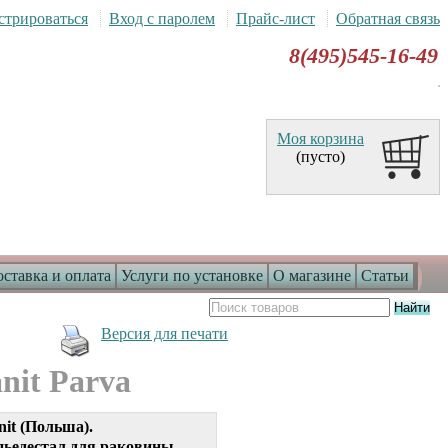
стрироваться
Вход с паролем
Прайс-лист
Обратная связь
8(495)545-16-49
Моя корзина
(пусто)
ставка и оплата
Услуги по установке
О магазине
Статьи
Версия для печати
nit Parva
nit (Польша).
ьедестал для раковины