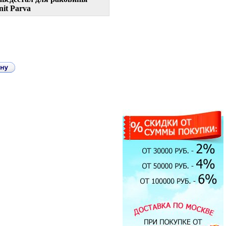
nit Parva
Душевая кабина Timo T-1190
90x90см