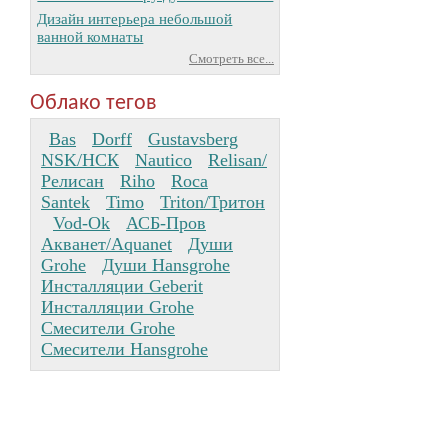
Дизайн интерьера небольшой
ванной комнаты
Смотреть все...
Облако тегов
Bas
Dorff
Gustavsberg
NSK/НСК
Nautico
Relisan/
Релисан
Riho
Roca
Santek
Timo
Triton/Тритон
Vod-Ok
АСБ-Пров
Акванет/Aquanet
Души
Grohe
Души Hansgrohe
Инсталляции Geberit
Инсталляции Grohe
Смесители Grohe
Смесители Hansgrohe