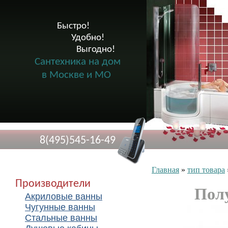
Быстро!

              Удобно!

                      Выгодно!

Сантехника на дом
в Москве и МО
8(495)545-16-49
Главная
»
тип товара
Производители
Полу
Акриловые ванны
Чугунные ванны
Стальные ванны