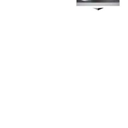
90x90см
126000.00 руб.
Экран под ванну
"Гармошка" 170 см мдф
9400.00 руб.
Душевая кабина Timo T-1180
80x80см
50100.00 руб.
Экран под ванну
ENGLHOME 150
зеркальный
7280.00 руб.
Душевая кабина Timo T-1190
90x90см