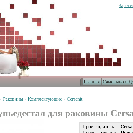
Зареги
Главная
Самовывоз
До
»
Раковины
»
Комплектующие
»
Cersanit
пьедестал для раковины Cersa
Производитель:
Cersa
Предназначение:
Полуп