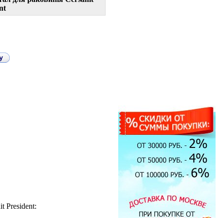
nt
Душевая кабина Timo T-1190
 President:
90x90см