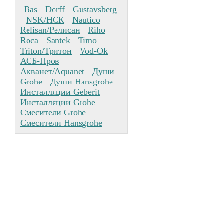
Bas
Dorff
Gustavsberg
NSK/НСК
Nautico
Relisan/Релисан
Riho
Roca
Santek
Timo
Triton/Тритон
Vod-Ok
АСБ-Пров
Акванет/Aquanet
Души
Grohe
Души Hansgrohe
Инсталляции Geberit
Инсталляции Grohe
Смесители Grohe
Смесители Hansgrohe