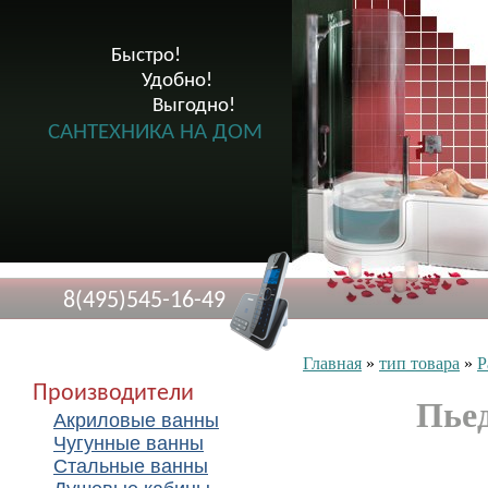
Быстро!

              Удобно!

                      Выгодно!

САНТЕХНИКА НА ДОМ
8(495)545-16-49
Главная
»
тип товара
»
Р
Производители
Пьед
Акриловые ванны
Чугунные ванны
Стальные ванны