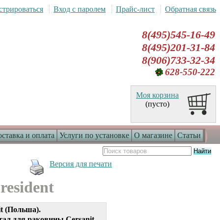
стрироваться
Вход с паролем
Прайс-лист
Обратная связь
8(495)545-16-49
8(495)201-31-84
8(906)733-32-34
628-550-222
Моя корзина
(пусто)
ставка и оплата
Услуги по установке
О магазине
Статьи
Версия для печати
resident
it (Польша).
тал для раковины Cersanit