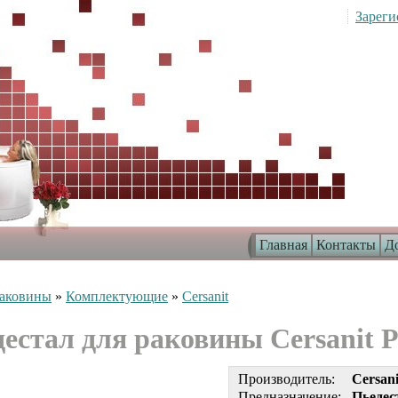
Зареги
Главная
Контакты
До
аковины
»
Комплектующие
»
Cersanit
естал для раковины Cersanit P
Производитель:
Cersan
Предназначение:
Пьедес