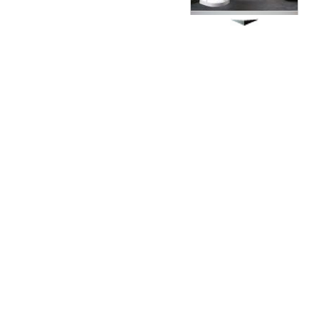
Душевая кабина Timo Armo
90x90см
67000.00 руб.
Экран под ванну
"Гармошка" 170 см мдф
4700.00 руб.
Душевая кабина Timo T-1180
80x80см
22300.00 руб.
Экран под ванну
ENGLHOME 150
зеркальный
5400.00 руб.
Душевая кабина Timo T-1190
90x90см