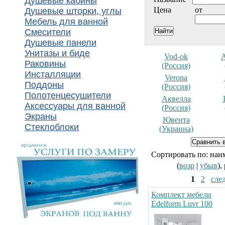
Душевые кабины
Цена
от
Душевые шторки, углы
Мебель для ванной
Смесители
Душевые панели
Унитазы и биде
Vod-ok
Раковины
(Россия)
Инсталляции
Verona
Поддоны
(Россия)
Полотенцесушители
Аквелла
Аксессуары для ванной
(Россия)
Экраны
Ювента
Стеклоблоки
(Украина)
Сортировать по: наи
(
возр
|
убыв
),
1
2
сле
Комплект мебели
Edelform Luvr 100