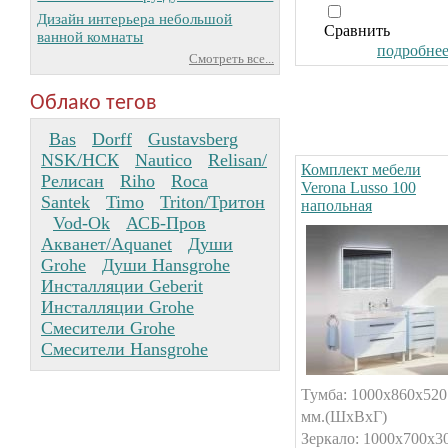
Дизайн интерьера небольшой
Сравнить
ванной комнаты
подробнее.
Смотреть все...
Облако тегов
Bas
Dorff
Gustavsberg
NSK/НСК
Nautico
Relisan/
Комплект мебели
Релисан
Riho
Roca
Verona Lusso 100
Santek
Timo
Triton/Тритон
напольная
Vod-Ok
АСБ-Пров
Акванет/Aquanet
Души
Grohe
Души Hansgrohe
Инсталляции Geberit
Инсталляции Grohe
Смесители Grohe
Смесители Hansgrohe
Тумба: 1000x860x520
мм.(ШxВxГ)
Зеркало: 1000x700x3