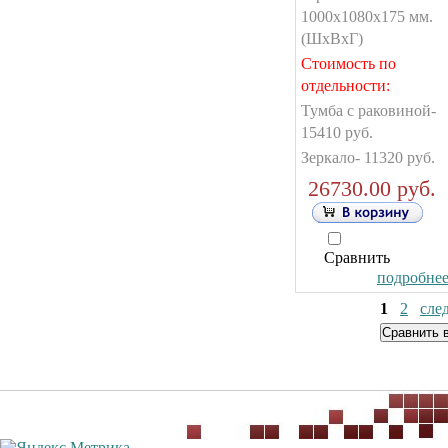
1000x1080x175 мм.
(ШxВxГ)
Стоимость по
отдельности:
Тумба с раковиной-
15410 руб.
Зеркало- 11320 руб.
26730.00 руб.
Сравнить
подробнее.
1
2
сле