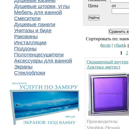
Душевые кабины
Цена
от
Душевые шторки, углы
Мебель для ванной
Смесители
Душевые панели
Унитазы и биде
Раковины
Сортировать по: наи
Инсталляции
(
возр
|
убыв
),
Поддоны
1
2
Полотенцесушители
Аксессуары для ванной
Окрашенный внутри
Экраны
Арктика аметист
Стеклоблоки
Производитель:
Vitrablok (Чехия).