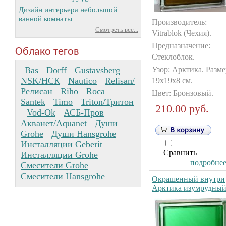
Дизайн интерьера небольшой
ванной комнаты
Производитель:
Смотреть все...
Vitrablok (Чехия).
Предназначение:
Облако тегов
Стеклоблок.
Bas
Dorff
Gustavsberg
Узор: Арктика. Разме
NSK/НСК
Nautico
Relisan/
19х19х8 см.
Релисан
Riho
Roca
Цвет: Бронзовый.
Santek
Timo
Triton/Тритон
210.00 руб.
Vod-Ok
АСБ-Пров
Акванет/Aquanet
Души
Grohe
Души Hansgrohe
Инсталляции Geberit
Сравнить
Инсталляции Grohe
подробнее.
Смесители Grohe
Смесители Hansgrohe
Окрашенный внутри
Арктика изумрудны