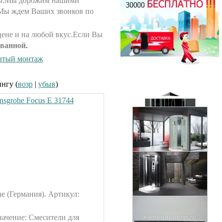
жбы.Мы дорожим нашими
.Мы ждем Ваших звонков по
ене и на любой вкус.Если Вы
 ванной
.
Душевая кабина Timo T-1170
170x88см
ытый монтаж
Душевая кабина Timo Puro
82300.00 руб.
120x90см (L/R)
130200.00 руб.
ингу (
возр
|
убыв
)
sgrohe Focus E 31744
Душевая кабина Timo T-1102
120x85см (L/R)
Душевая кабина Timo Elta
65500.00 руб.
90x90см
96600.00 руб.
e (Германия). Артикул:
Душевая кабина Timo Armo
90x90см
126000.00 руб.
начение: Смесители для