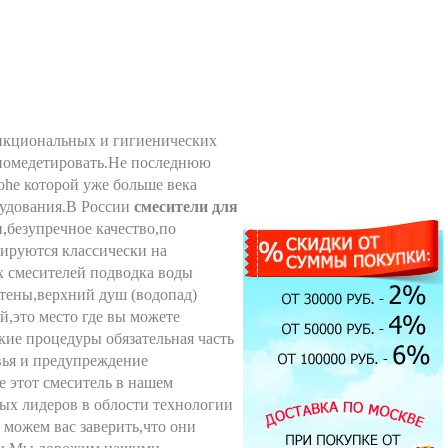
ункциональных и гигиенических
и помедетировать.Не последнюю
he которой уже больше века
рудования.В России
смесители для
,безупречное качество,по
тируются классически на
их смесителей подводка воды
стены,верхний душ (водопад)
й,это место где вы можете
кие процедуры обязательная часть
вья и предупреждение
Душевая кабина Timo T-1190
90x90см
е этот смеситель в нашем
51900.00 руб.
Экран под ванну Техно 170
ых лидеров в облости технологии
см мдф
 можем вас заверить,что они
4700.00 руб.