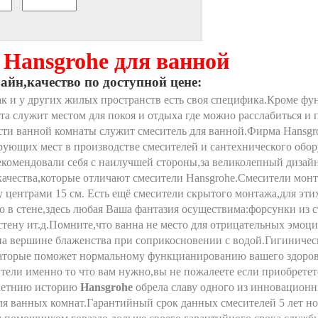
 Hansgrohe для ванной
айн,качество по доступной цене:
ак и у других жилых пространств есть своя специфика.Кроме ф
та служит местом для покоя и отдыха где можно расслабиться 
ти ванной комнаты служит смеситель для ванной.Фирма Hansgro
рующих мест в производстве смесителей и сантехнического обо
екомендовали себя с наилучшей стороны,за великолепный дизайн
качества,которые отличают смесители Hansgrohe.Смесители мон
у центрами 15 см. Есть ещё смесители скрытого монтажа,для эт
 в стене,здесь любая Ваша фантазия осуществима:форсунки из 
стену ит.д.Помните,что ванна не место для отрицательных эмоци
 на вершине блаженства при соприкосновении с водой.Гигиничес
каторые поможет нормальному функцианированию вашего здоро
тели именно то что вам нужно,вы не пожалеете если приобретет
-летнию историю
Hansgrohe
обрела славу одного из инновационн
ля ванных комнат.Гарантийный срок данных смесителей 5 лет но