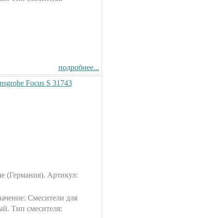
Душевая кабина Timo T-1170
170x88см
Душевая кабина Timo Puro
82300.00 руб.
подробнее...
120x90см (L/R)
130200.00 руб.
sgrohe Focus S 31743
Душевая кабина Timo T-1102
120x85см (L/R)
Душевая кабина Timo Elta
65500.00 руб.
90x90см
96600.00 руб.
e (Германия). Артикул:
начение: Смесители для
й. Тип смесителя: