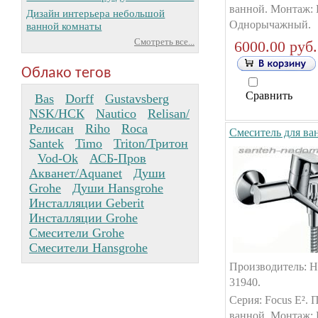
ванной. Монтаж: 
Дизайн интерьера небольшой
Однорычажный.
ванной комнаты
Смотреть все...
6000.00 руб.
Облако тегов
Сравнить
Bas
Dorff
Gustavsberg
NSK/НСК
Nautico
Relisan/
Релисан
Riho
Roca
Смеситель для ва
Santek
Timo
Triton/Тритон
Vod-Ok
АСБ-Пров
Акванет/Aquanet
Души
Grohe
Души Hansgrohe
Инсталляции Geberit
Инсталляции Grohe
Смесители Grohe
Смесители Hansgrohe
Производитель: Ha
31940.
Серия: Focus E². 
ванной. Монтаж: 