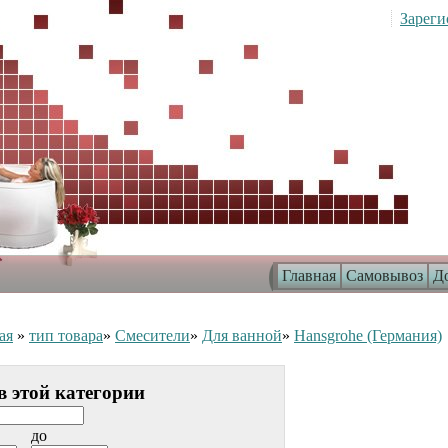
Зареги
Главная
Самовывоз
До
ая
»
тип товара
»
Смесители
»
Для ванной
»
Hansgrohe (Германия)
в этой категории
до