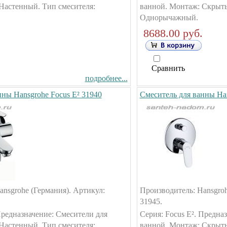
Настенный. Тип смесителя:
ванной. Монтаж: Скрыты
Однорычажный.
8688.00 руб.
Сравнить
подробнее...
нны Hansgrohe Focus E² 31940
Смеситель для ванны Han
nsgrohe (Германия). Артикул:
Производитель: Hansgroh
31945.
Предназначение: Смесители для
Серия: Focus E². Предна
Настенный. Тип смесителя:
ванной. Монтаж: Скрыты