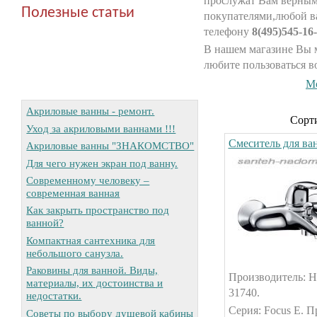
прослужат Вам верным
Полезные статьи
покупателями,любой в
телефону
8(495)545-16-
В нашем магазине Вы 
любите пользоваться в
М
Акриловые ванны - ремонт.
Сорти
Уход за акриловыми ваннами !!!
Смеситель для ва
Акриловые ванны "ЗНАКОМСТВО"
Для чего нужен экран под ванну.
Современному человеку –
современная ванная
Как закрыть пространство под
ванной?
Компактная сантехника для
небольшого санузла.
Раковины для ванной. Виды,
Производитель: Ha
материалы, их достоинства и
31740.
недостатки.
Серия: Focus E. П
Советы по выбору душевой кабины