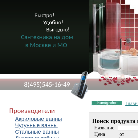
Быстро!

              Удобно!

                      Выгодно!

Сантехника на дом
в Москве и МО
8(495)545-16-49
Главн
Производители
Акриловые ванны
Поиск продукта 
Чугунные ванны
Название
Стальные ванны
Цена
от