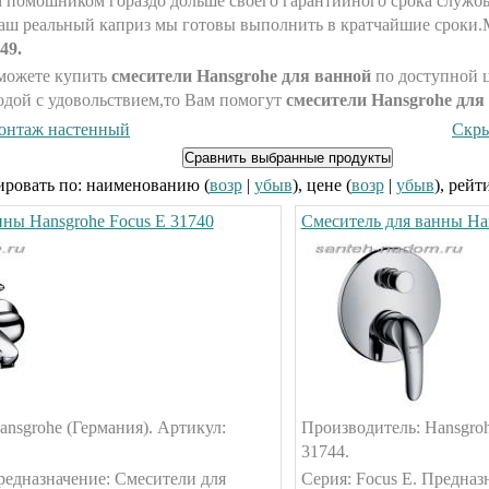
 помошником гораздо дольше своего гарантийного срока слу
аш реальный каприз мы готовы выполнить в кратчайшие сроки
49.
можете купить
смесители Hansgrohe для ванной
по доступной ц
одой с удовольствием,то Вам помогут
смесители
Hansgrohe для
онтаж настенный
Скр
ровать по: наименованию (
возр
|
убыв
), цене (
возр
|
убыв
), рейт
нны Hansgrohe Focus E 31740
Смеситель для ванны Han
nsgrohe (Германия). Артикул:
Производитель: Hansgroh
31744.
редназначение: Смесители для
Серия: Focus E. Предназ