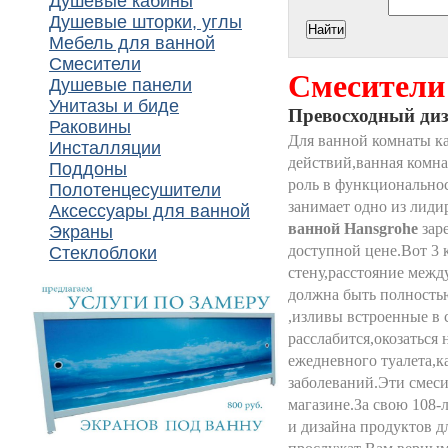
Душевые кабины
Душевые шторки, углы
Мебель для ванной
Смесители
Смесители
Душевые панели
Унитазы и биде
Превосходный диз
Раковины
Для ванной комнаты к
Инсталляции
действий,ванная комна
Поддоны
роль в функциональнос
Полотенцесушители
занимает одно из лиди
Аксессуары для ванной
ванной Hansgrohe
зар
Экраны
доступной цене.Вот 3 
Стеклоблоки
стену,расстояние межд
должна быть полностью
,изливы встроенные в 
расслабится,окозаться
ежедневного туалета,
заболеваний.Эти смеси
магазине.За свою 108
и дизайна продуктов д