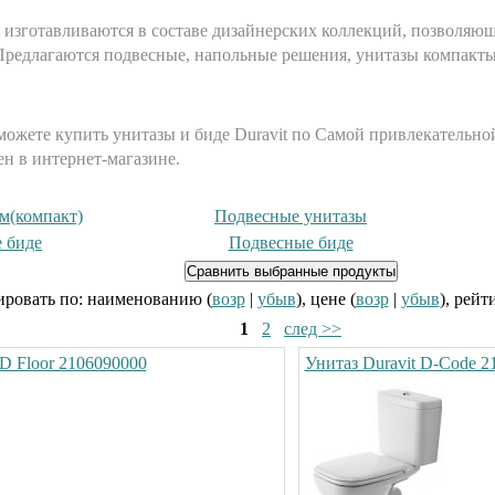
t изготавливаются в составе дизайнерских коллекций, позволя
редлагаются подвесные, напольные решения, унитазы компакты се
ожете купить унитазы и биде Duravit по Самой привлекательно
ен в интернет-магазине.
м(компакт)
Подвесные унитазы
 биде
Подвесные биде
ровать по: наименованию (
возр
|
убыв
), цене (
возр
|
убыв
), рейт
1
2
след >>
D Floor 2106090000
Унитаз Duravit D-Code 2