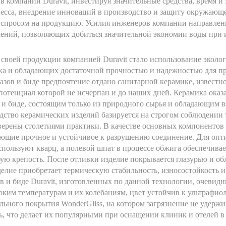
и в компании Duravit, инвестируя значительные средства, время 
есса, внедрение инноваций в производство и защиту окружающ
 спросом на продукцию. Усилия инженеров компании направлен
ений, позволяющих добиться значительной экономии воды при и
своей продукции компанией Duravit стало использование эколо
ека и обладающих достаточной прочностью и надежностью для п
азов и биде предпочтение отдано санитарной керамике, известн
, потенциал которой не исчерпан и до наших дней. Керамика ока
 и биде, состоящим только из природного сырья и обладающим
ство керамических изделий базируется на строгом соблюдении 
верены столетиями практики. В качестве основных компонентов
ующие прочное и устойчивое к разрушению соединение. Для опт
спользуют кварц, а полевой шпат в процессе обжига обеспечивае
ую крепость. После отливки изделие покрывается глазурью и об
зделие приобретает термическую стабильность, износостойкость и
 и биде Duravit, изготовленных по данной технологии, очевидны
оким температурам и их колебаниям, цвет устойчив к ультрафио
ьного покрытия WonderGliss, на котором загрязнение не удержив
ть, что делает их популярными при оснащении клиник и отелей 