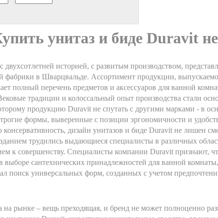
упить унитаз и биде Duravit н
я с двухсотлетней историей, с развитым производством, предста
й фабрики в Шварцвальде. Ассортимент продукции, выпускаемой
ает полный перечень предметов и аксессуаров для ванной комна
 Вековые традиции и колоссальный опыт производства стали осн
оторому продукцию Duravit не спутать с другими марками - в ос
строгие формы, выверенные с позиции эргономичности и удобств
 консервативность, дизайн унитазов и биде Duravit не лишен с
озданием трудились выдающиеся специалисты в различных обла
ием к совершенству. Специалисты компании Duravit признают, ч
 в выборе сантехнических принадлежностей для ванной комнаты
ал поиск универсальных форм, созданных с учетом предпочтен
 на рынке – вещь преходящая, и бренд не может полноценно разв