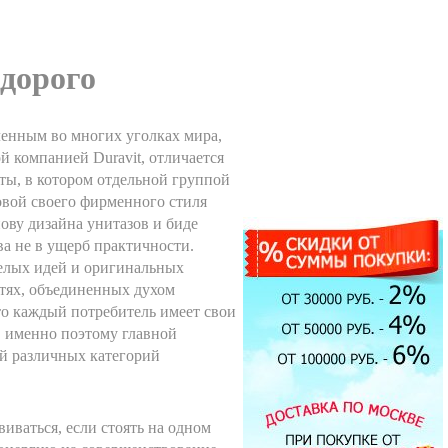
едорого
вленным во многих уголках мира,
 компанией Duravit, отличается
ты, в котором отдельной группой
овой своего фирменного стиля
нову дизайна унитазов и биде
а не в ущерб практичности.
мелых идей и оригинальных
стях, объединенных духом
то каждый потребитель имеет свои
, именно поэтому главной
ий различных категорий
Душевая кабина Timo T-1190
90x90см
51900.00 руб.
Экран под ванну Техно 170
см мдф
иваться, если стоять на одном
4700.00 руб.