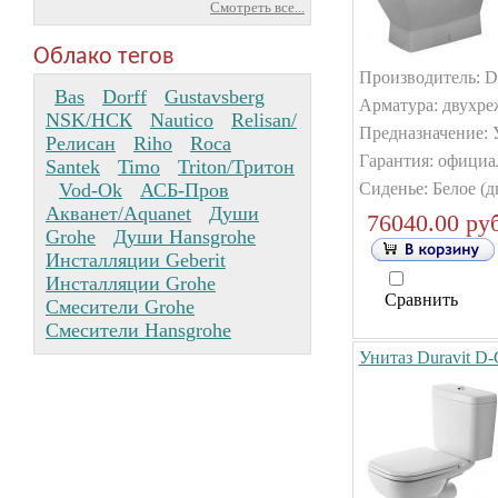
Смотреть все...
Облако тегов
Производитель: Du
Bas
Dorff
Gustavsberg
Арматура: двухре
NSK/НСК
Nautico
Relisan/
Предназначение: 
Релисан
Riho
Roca
Гарантия: официа
Santek
Timo
Triton/Тритон
Vod-Ok
АСБ-Пров
Сиденье: Белое (д
Акванет/Aquanet
Души
76040.00 руб
Grohe
Души Hansgrohe
Инсталляции Geberit
Инсталляции Grohe
Сравнить
Смесители Grohe
Смесители Hansgrohe
Унитаз Duravit D