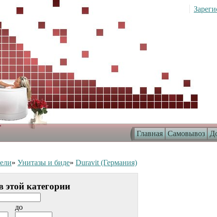
Зареги
Главная
Самовывоз
До
ели
»
Унитазы и биде
»
Duravit (Германия)
в этой категории
до