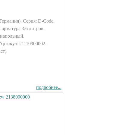
(Германия). Серия: D-Code.
арматура 3/6 литров.
Душевая кабина Timo T-1170
170x88см
 напольный.
Душевая кабина Timo Puro
82300.00 руб.
Артикул: 21110900002.
120x90см (L/R)
130200.00 руб.
ст).
Душевая кабина Timo T-1102
подробнее...
120x85см (L/R)
Душевая кабина Timo Elta
65500.00 руб.
New 2138090000
90x90см
96600.00 руб.