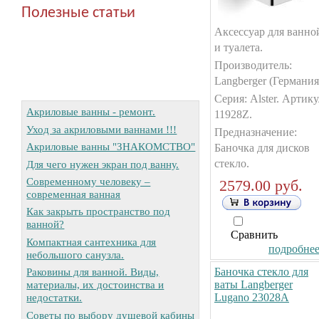
Полезные статьи
Аксессуар для ванно
и туалета.
Производитель:
Langberger (Германия
Серия: Alster. Артику
Акриловые ванны - ремонт.
11928Z.
Уход за акриловыми ваннами !!!
Предназначение:
Акриловые ванны "ЗНАКОМСТВО"
Баночка для дисков
стекло.
Для чего нужен экран под ванну.
Современному человеку –
2579.00 руб.
современная ванная
Как закрыть пространство под
ванной?
Сравнить
Компактная сантехника для
подробнее.
небольшого санузла.
Баночка стекло для
Раковины для ванной. Виды,
ваты Langberger
материалы, их достоинства и
Lugano 23028А
недостатки.
Советы по выбору душевой кабины