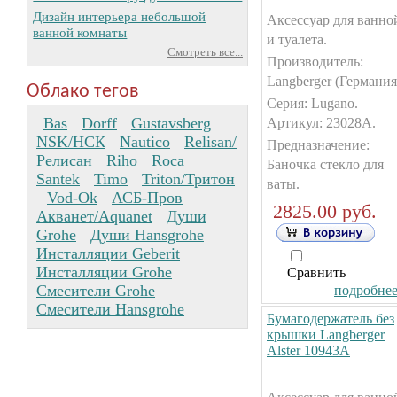
Дизайн интерьера небольшой
Аксессуар для ванно
ванной комнаты
и туалета.
Смотреть все...
Производитель:
Langberger (Германия
Облако тегов
Серия: Lugano.
Bas
Dorff
Gustavsberg
Артикул: 23028А.
NSK/НСК
Nautico
Relisan/
Предназначение:
Релисан
Riho
Roca
Баночка стекло для
Santek
Timo
Triton/Тритон
ваты.
Vod-Ok
АСБ-Пров
2825.00 руб.
Акванет/Aquanet
Души
Grohe
Души Hansgrohe
Инсталляции Geberit
Инсталляции Grohe
Сравнить
Смесители Grohe
подробнее.
Смесители Hansgrohe
Бумагодержатель без
крышки Langberger
Alster 10943А