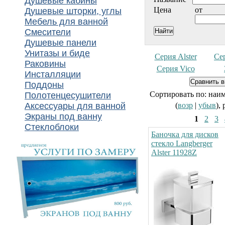
Душевые кабины
Цена
от
Душевые шторки, углы
Мебель для ванной
Смесители
Душевые панели
Унитазы и биде
Серия Alster
Се
Раковины
Серия Vico
Инсталляции
Поддоны
Сортировать по: наи
Полотенцесушители
Аксессуары для ванной
(
возр
|
убыв
),
Экраны под ванну
1
2
3
Стеклоблоки
Баночка для дисков
стекло Langberger
Alster 11928Z