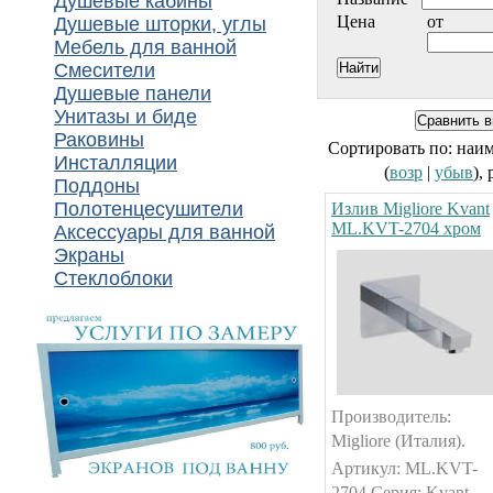
Душевые кабины
Цена
от
Душевые шторки, углы
Мебель для ванной
Смесители
Душевые панели
Унитазы и биде
Раковины
Сортировать по: наи
Инсталляции
(
возр
|
убыв
),
Поддоны
Полотенцесушители
Излив Migliore Kvant
ML.KVT-2704 хром
Аксессуары для ванной
Экраны
Стеклоблоки
Производитель:
Migliore (Италия).
Артикул: ML.KVT-
2704.Серия: Kvant.