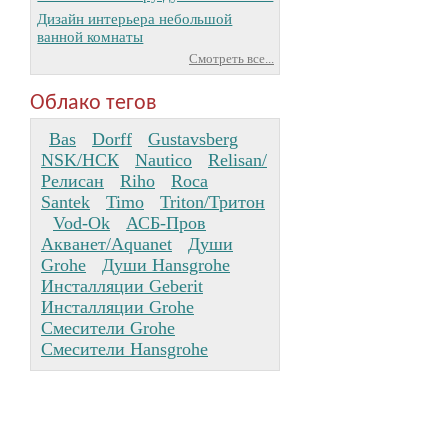
Дизайн интерьера небольшой
ванной комнаты
Смотреть все...
Облако тегов
Bas
Dorff
Gustavsberg
NSK/НСК
Nautico
Relisan/
Релисан
Riho
Roca
Santek
Timo
Triton/Тритон
Vod-Ok
АСБ-Пров
Акванет/Aquanet
Души
Grohe
Души Hansgrohe
Инсталляции Geberit
Инсталляции Grohe
Смесители Grohe
Смесители Hansgrohe