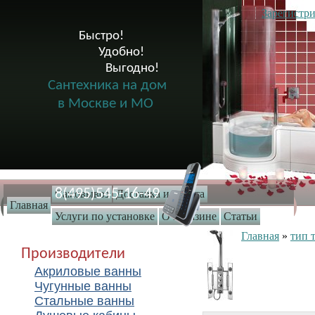
Зарегистри
Быстро!

              Удобно!

                      Выгодно!

Сантехника на дом
в Москве и МО
8(495)545-16-49
Самовывоз
Доставка и оплата
Главная
Услуги по установке
О магазине
Статьи
Главная
»
тип 
Производители
Акриловые ванны
Чугунные ванны
Стальные ванны