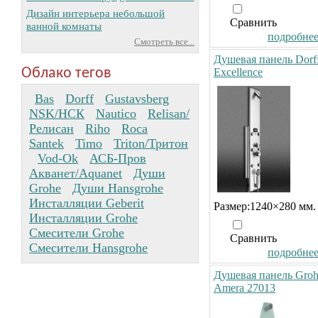
Дизайн интерьера небольшой
Сравнить
ванной комнаты
подробнее.
Смотреть все...
Душевая панель Dorf
Облако тегов
Excellence
Bas
Dorff
Gustavsberg
NSK/НСК
Nautico
Relisan/
Релисан
Riho
Roca
Santek
Timo
Triton/Тритон
Vod-Ok
АСБ-Пров
Акванет/Aquanet
Души
Grohe
Души Hansgrohe
Инсталляции Geberit
Размер:1240×280 мм.
Инсталляции Grohe
Смесители Grohe
Сравнить
Смесители Hansgrohe
подробнее.
Душевая панель Gro
Amera 27013