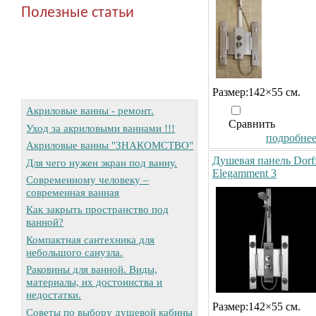
Полезные статьи
Размер:142×55 см.
Акриловые ванны - ремонт.
Сравнить
Уход за акриловыми ваннами !!!
подробнее.
Акриловые ванны "ЗНАКОМСТВО"
Душевая панель Dorf
Для чего нужен экран под ванну.
Elegamment 3
Современному человеку –
современная ванная
Как закрыть пространство под
ванной?
Компактная сантехника для
небольшого санузла.
Раковины для ванной. Виды,
материалы, их достоинства и
недостатки.
Размер:142×55 см.
Советы по выбору душевой кабины