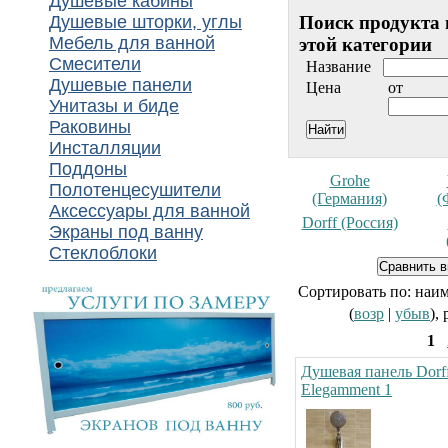
Душевые кабины
Душевые шторки, углы
Поиск продукта 
Мебель для ванной
этой категории
Смесители
Название
Душевые панели
Цена
от
Унитазы и биде
Раковины
Инсталляции
Поддоны
Grohe
Полотенцесушители
(Германия)
(
Аксессуары для ванной
Dorff (Россия)
Экраны под ванну
Стеклоблоки
Сортировать по: наи
(
возр
|
убыв
),
1
Душевая панель Dorf
Elegamment 1