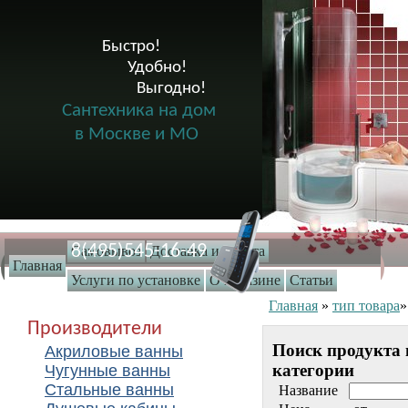
Быстро!

              Удобно!

                      Выгодно!

Сантехника на дом
в Москве и МО
8(495)545-16-49
Самовывоз
Доставка и оплата
Главная
Услуги по установке
О магазине
Статьи
Главная
»
тип товара
Производители
Поиск продукта 
Акриловые ванны
категории
Чугунные ванны
Стальные ванны
Название