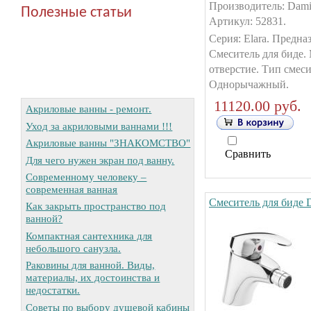
Производитель: Dami
Полезные статьи
Артикул: 52831.
Серия: Elara. Предна
Смеситель для биде.
отверстие. Тип смеси
Однорычажный.
11120.00 руб.
Акриловые ванны - ремонт.
Уход за акриловыми ваннами !!!
Акриловые ванны "ЗНАКОМСТВО"
Сравнить
Для чего нужен экран под ванну.
Современному человеку –
современная ванная
Смеситель для биде 
Как закрыть пространство под
ванной?
Компактная сантехника для
небольшого санузла.
Раковины для ванной. Виды,
материалы, их достоинства и
недостатки.
Советы по выбору душевой кабины