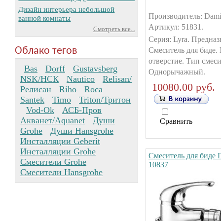
Дизайн интерьера небольшой
Производитель: Dami
ванной комнаты
Артикул: 51831.
Смотреть все...
Серия: Lyra. Предназ
Облако тегов
Смеситель для биде.
отверстие. Тип смеси
Bas
Dorff
Gustavsberg
Однорычажный.
NSK/НСК
Nautico
Relisan/
10080.00 руб.
Релисан
Riho
Roca
Santek
Timo
Triton/Тритон
Vod-Ok
АСБ-Пров
Акванет/Aquanet
Души
Сравнить
Grohe
Души Hansgrohe
Инсталляции Geberit
Инсталляции Grohe
Смеситель для биде 
Смесители Grohe
10837
Смесители Hansgrohe