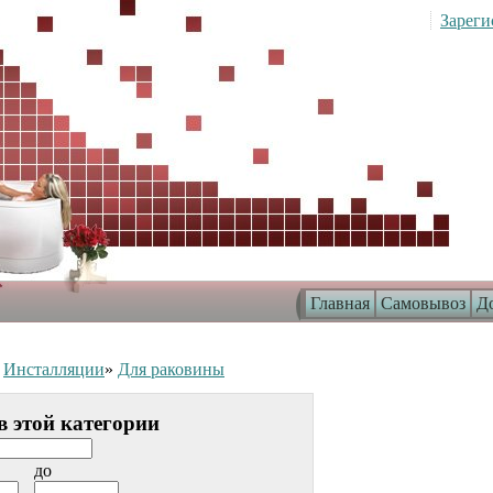
Зареги
Главная
Самовывоз
До
»
Инсталляции
»
Для раковины
в этой категории
до