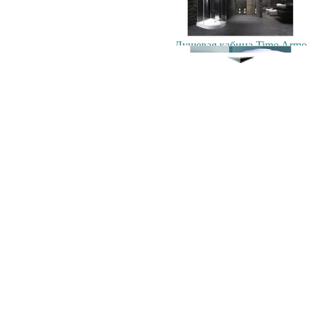
Душевая кабина Timo Armo
90x90см
103500.00 руб.
Душевая кабина Timo T-1180
80x80см
42900.00 руб.
Экран под ванну
ENGLHOME 150
зеркальный
7900.00 руб.
Душевая кабина Timo T-1190
90x90см