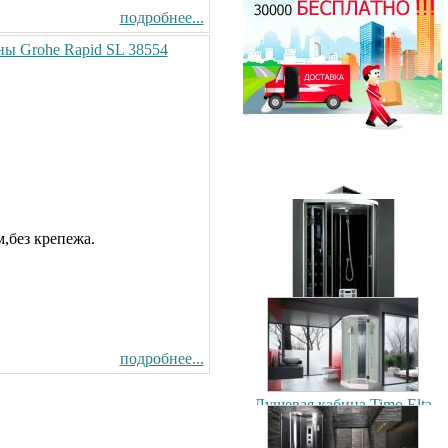
90x90см
подробнее...
44500.00 руб.
ны Grohe Rapid SL 38554
Душевая кабина Timo T-1170
170x88см
70500.00 руб.
Душевая кабина Timo Puro
120x90см (L/R)
106900.00 руб.
,без крепежа.
Душевая кабина Timo T-1102
120x85см (L/R)
56200.00 руб.
подробнее...
Душевая кабина Timo Elta
90x90см
79300.00 руб.