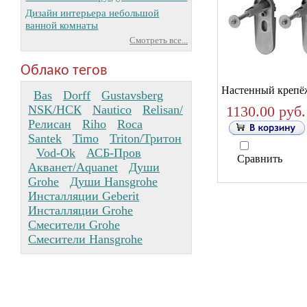
Дизайн интерьера небольшой
ванной комнаты
Смотреть все...
Облако тегов
Настенный крепёж
Bas
Dorff
Gustavsberg
NSK/НСК
Nautico
Relisan/
1130.00 руб.
Релисан
Riho
Roca
Santek
Timo
Triton/Тритон
Vod-Ok
АСБ-Пров
Сравнить
Акванет/Aquanet
Души
Grohe
Души Hansgrohe
Инсталляции Geberit
Инсталляции Grohe
Смесители Grohe
Смесители Hansgrohe