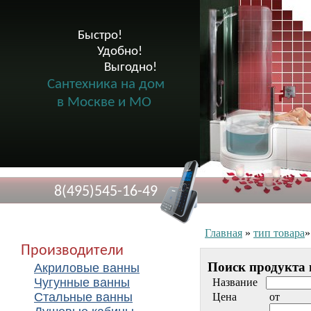
Быстро!

              Удобно!

                      Выгодно!

Сантехника на дом
в Москве и МО
8(495)545-16-49
Главная
»
тип товара
Производители
Поиск продукта 
Акриловые ванны
Чугунные ванны
Название
Стальные ванны
Цена
от