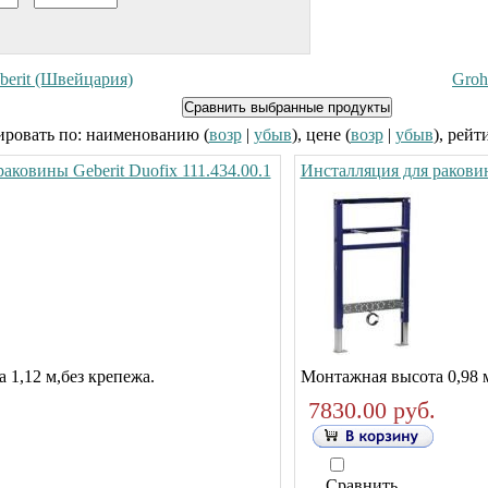
berit (Швейцария)
Groh
ровать по: наименованию (
возр
|
убыв
), цене (
возр
|
убыв
), рейт
аковины Geberit Duofix 111.434.00.1
Инсталляция для раковин
 1,12 м,без крепежа.
Монтажная высота 0,98 м
7830.00 руб.
Сравнить