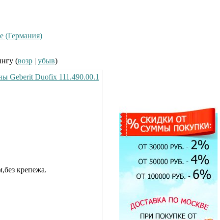
e (Германия)
ингу (
возр
|
убыв
)
ы Geberit Duofix 111.490.00.1
Экран под ванну
ENGLHOME 150
зеркальный
,без крепежа.
7900.00 руб.
Душевая кабина Timo T-1190