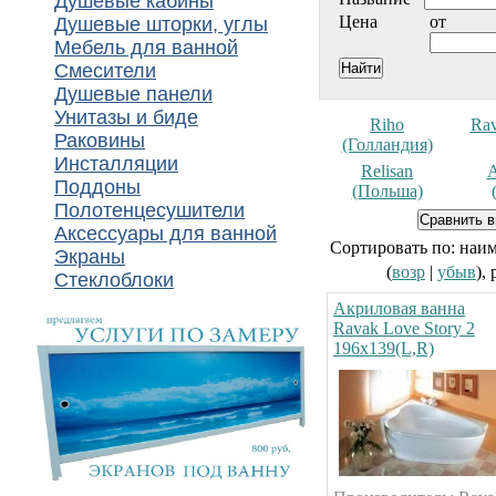
Душевые кабины
Цена
от
Душевые шторки, углы
Мебель для ванной
Смесители
Душевые панели
Унитазы и биде
Riho
Rav
Раковины
(Голландия)
Инсталляции
Relisan
А
Поддоны
(Польша)
Полотенцесушители
Аксессуары для ванной
Сортировать по: наи
Экраны
(
возр
|
убыв
),
Стеклоблоки
Акриловая ванна
Ravak Love Story 2
196х139(L,R)