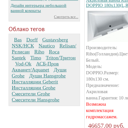
Акриловая ванна Rih
Дизайн интерьера небольшой
DOPPIO 180х130(L,R
ванной комнаты
Смотреть все...
Облако тегов
Bas
Dorff
Gustavsberg
NSK/НСК
Nautico
Relisan/
Производитель:
Релисан
Riho
Roca
Riho(Голландия).Цве
Santek
Timo
Triton/Тритон
Белый.
Vod-Ok
АСБ-Пров
Модель:
Акванет/Aquanet
Души
DOPPIO.Размер:
Grohe
Души Hansgrohe
180х130 см.
Инсталляции Geberit
Предназначение:
Инсталляции Grohe
Акриловая
Смесители Grohe
ванна.Гарантия: 10 ле
Смесители Hansgrohe
Возможна
комплектация
гидромассажем.
46657.00 руб.