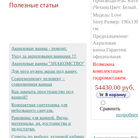
Производитель: Rava
Полезные статьи
(Чехия).Цвет: Белый.
Модель: Love
Story.Размер: 196х13
см.
Предназначение:
Акриловая
Акриловые ванны - ремонт.
ванна.Гарантия:
Уход за акриловыми ваннами !!!
официальная.
Акриловые ванны "ЗНАКОМСТВО"
Возможна
Для чего нужен экран под ванну.
комплектация
гидромассажем.
Современному человеку –
современная ванная
54430.00 руб.
Как закрыть пространство под
ванной?
Компактная сантехника для
Сравнить
небольшого санузла.
подробнее.
Раковины для ванной. Виды,
материалы, их достоинства и
недостатки.
Советы по выбору душевой кабины