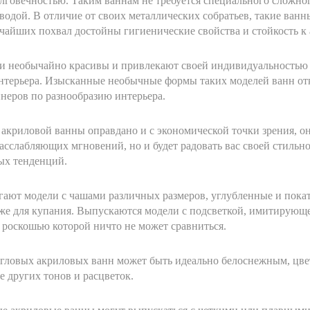
лговечностью. Таким ваннам не требуется специального сложног
водой. В отличие от своих металлических собратьев, такие ванн
чайших похвал достойны гигиенические свойства и стойкость к 
 необычайно красивы и привлекают своей индивидуальностью и
интерьера. Изысканные необычные формы таких моделей ванн о
неров по разнообразию интерьера.
акриловой ванны оправдано и с экономической точки зрения, он
сслабляющих мгновений, но и будет радовать вас своей стильн
ых тенденций.
гают модели с чашами различных размеров, углубленные и пока
 же для купания. Выпускаются модели с подсветкой, имитирую
 роскошью которой ничто не может сравниться.
ловых акриловых ванн может быть идеально белоснежным, цвет
 других тонов и расцветок.