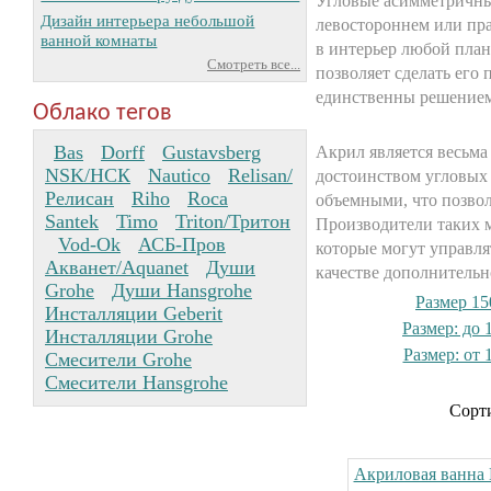
Угловые асимметричны
Дизайн интерьера небольшой
левостороннем или пр
ванной комнаты
в интерьер любой пла
Смотреть все...
позволяет сделать его
единственны решением
Облако тегов
Bas
Dorff
Gustavsberg
Акрил является весьма
NSK/НСК
Nautico
Relisan/
достоинством угловых
Релисан
Riho
Roca
объемными, что позвол
Santek
Timo
Triton/Тритон
Производители таких 
Vod-Ok
АСБ-Пров
которые могут управля
Акванет/Aquanet
Души
качестве дополнительн
Grohe
Души Hansgrohe
Размер 15
Инсталляции Geberit
Размер: до 
Инсталляции Grohe
Размер: от 
Смесители Grohe
Смесители Hansgrohe
Сорти
Акриловая ванна 