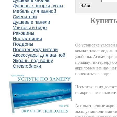
Душевые кабины
Душевые шторки, углы
Мебель для ванной
Смесители
Купить
Душевые панели
Унитазы и биде
Раковины
Инсталляции
Поддоны
Об установке угловой
Полотенцесушители
комнат, такие модели 
Аксессуары для ванной
удобства. Асимметрич
Экраны под ванну
придадут интерьеру о
Стеклоблоки
акриловым ваннам нет 
понежиться в воде.
Несмотря на их доста
из акрила не составляе
Асимметричные акрило
эксплуатационными сво