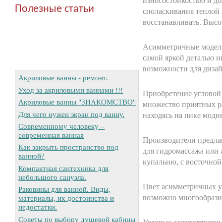
износостойкостью и до
Полезные статьи
споласкивания теплой 
восстанавливать. Высо
Асимметричные модели
самой яркой деталью 
возможности для дизай
Акриловые ванны - ремонт.
Уход за акриловыми ваннами !!!
Приобретение угловой 
Акриловые ванны "ЗНАКОМСТВО"
множество приятных ра
Для чего нужен экран под ванну.
находясь на пике модн
Современному человеку –
современная ванная
Производители предла
Как закрыть пространство под
для гидромассажа или
ванной?
купальню, с восточной
Компактная сантехника для
небольшого санузла.
Цвет асимметричных уг
Раковины для ванной. Виды,
возможно многообразие
материалы, их достоинства и
недостатки.
Советы по выбору душевой кабины