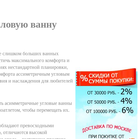
ловую ванну
не слишком больших ванных
остичь максимального комфорта и
иях нестандартной планировки,
комфорта ассиметричным угловым
Экран под ванну
ENGLHOME 150
вия и наслаждения для любителей
зеркальный
7900.00 руб.
ать асимметричные угловые ванны
елоатлетом, чтобы перемещать их.
Душевая кабина Timo T-1190
90x90см
 обладают превосходными
44500.00 руб.
, отличаются высокой