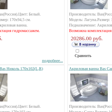
as(Россия).Цвет: Белый.
Производитель: Bas(Росс
мер: 170х94,5 см.
Модель: Лагуна.Размер: 
криловая ванна.
Педназначение: Акрилов
ктация гидромассажем.
Возможна комплектация
.
20286.00 руб.
Сравнить
подробнее...
Bas Николь 170х102(L,R)
Акриловая ванна Bas Са
as(Россия).Цвет: Белый.
Производитель: Bas(Росс
змер: 170х102 см.
Модель: Сагра.Размер: 1