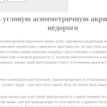
 угловую асимметричную акри
недорого
 асимметричной акриловой ванны стоит задуматься владельцам 
позволяют значительно сэкономить пространство, но при этом д
ные угловые ванны идеально подойдут для установки в помещен
собый шик и индивидуальность. С позиции вместительности и 
равных, ванны такой конструкции станут источником удовольст
точно громоздкую конструкцию, транспортировать и устанавлив
т особого труда – при весе всего около 30 кг не нужно быть тяж
вые ванны при всей своей оригинальности и яркой внешности
йствами, они вне конкуренции по способности сохранять тепло