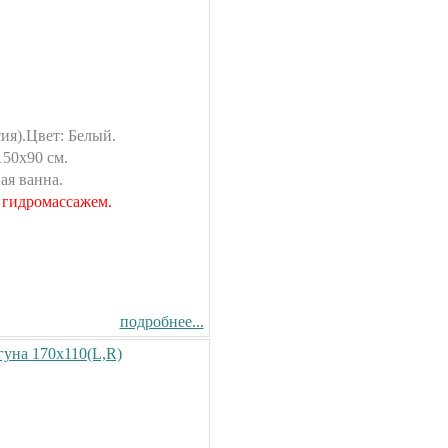
Душевая кабина Timo T-1190
90x90см
44500.00 руб.
Душевая кабина Timo T-1170
170x88см
ия).Цвет: Белый.
70500.00 руб.
150х90 см.
Душевая кабина Timo Puro
ая ванна.
120x90см (L/R)
 гидромассажем.
106900.00 руб.
подробнее...
Душевая кабина Timo T-1102
120x85см (L/R)
гуна 170х110(L,R)
56200.00 руб.
Душевая кабина Timo Elta
90x90см
79300.00 руб.