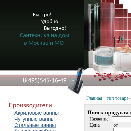
Быстро!

              Удобно!

                      Выгодно!

Сантехника на дом
в Москве и МО
8(495)545-16-49
Главная
»
тип товара
Производители
Поиск продукта 
Акриловые ванны
Чугунные ванны
Название
Стальные ванны
Цена
от