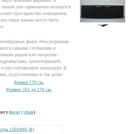
и округленными формами, в
103500.00 руб.
х линий они гармонично впишутся
ономит пространство помещения,
злах такие ванны могут быть
л.
Экран под ванну
"Гармошка" 170 см мдф
9400.00 руб.
разнообразных форм. Неоспоримым
ляются самыми глубокими и
енными рядом или напротив .
идромассажа, хромотерапией,
ю и расслабляющую процедуру. В
Душевая кабина Timo T-1180
ки, подголовники и так далее.
80x80см
Размер 170 см.
42900.00 руб.
Размер: 161 до 170 см.
Экран под ванну
ENGLHOME 150
зеркальный
7900.00 руб.
ингу (
возр
|
убыв
)
ктра 150х90(L,R)