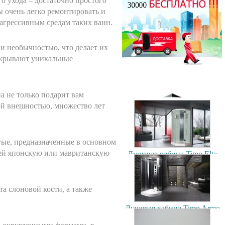
о ухода – достаточно простого
ы очень легко ремонтировать и
Душевая кабина Timo T-1170
агрессивным средам таких ванн.
170x88см
70500.00 руб.
Душевая кабина Timo Puro
 необычностью, что делает их
120x90см (L/R)
ткрывают уникальные
106900.00 руб.
а не только подарит вам
ой внешностью, множество лет
Душевая кабина Timo T-1102
120x85см (L/R)
тые, предназначенные в основном
56200.00 руб.
щей японскую или мавританскую
Душевая кабина Timo Elta
90x90см
79300.00 руб.
а слоновой кости, а также
Душевая кабина Timo Armo
90x90см