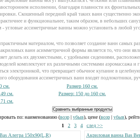
е акриловые ванны могут выпускаться с четкими или плавным
авостороннем исполнении, благодаря плавности их фронтальны
нировки. Скошенный передний край таких ванн существенно эк
 практичнее и функциональнее, таким образом, в небольших сану
 - угловые ассиметричные ванны можно установить в любой уго
 практичным материалом, что позволяет создание ванн самых 
 акриловых ванн асимметричной формы является то, что они яв
яет делать их двухместными, с удобными сидениями, располож
моделей комплектуют их различными системами аэромассажа и г
ться электроникой, что превращает обычное купание в целебну
ого оборудования ассиметричных ванн входят подлокотники, руч
0 см.
Размер 160 см.
149 см.
Размер: 150 до 160 см.
171 см.
ровать по: наименованию (
возр
|
убыв
), цене (
возр
|
убыв
), рейт
1
2
3
4
след >>
Bas Алегра 150х90(L,R)
Акриловая ванна Bas Ве