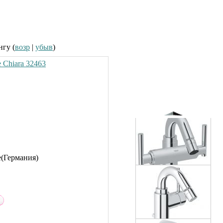
3500.00 руб.
нгу (
возр
|
убыв
)
 Chiara 32463
Душевая кабина Timo T-
1190 90x90см
22750.00 руб.
Смеситель для биде Grohe
Aria 24030
8460.00 руб.
e(Германия)
Смеситель для биде Grohe
Atrio 24026
12730.00 руб.