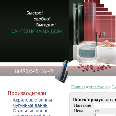
Быстро!

              Удобно!

                      Выгодно!

САНТЕХНИКА НА ДОМ
8(495)545-16-49
Главная
»
тип товара
»
См
Производители
Поиск продукта в 
Акриловые ванны
Чугунные ванны
Название
Стальные ванны
Цена
от