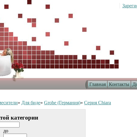
Зареги
Главная
Контакты
До
есители
»
Для биде
»
Grohe (Германия)
»
Серия Chiara
этой категории
до