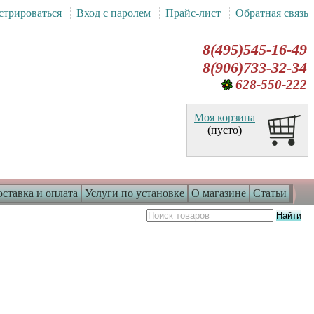
стрироваться
Вход с паролем
Прайс-лист
Обратная связь
8(495)545-16-49
8(906)733-32-34
628-550-222
Моя корзина
(пусто)
ставка и оплата
Услуги по установке
О магазине
Статьи
Смеситель для ванны
Hansgrohe Metris Classic
31485
6800.00 руб.
Экран под ванну Техно 170
см мдф