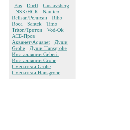
Bas
Dorff
Gustavsberg
NSK/НСК
Nautico
Relisan/Релисан
Riho
Roca
Santek
Timo
Triton/Тритон
Vod-Ok
АСБ-Пров
Акванет/Aquanet
Души
Grohe
Души Hansgrohe
Инсталляции Geberit
Инсталляции Grohe
Смесители Grohe
Смесители Hansgrohe