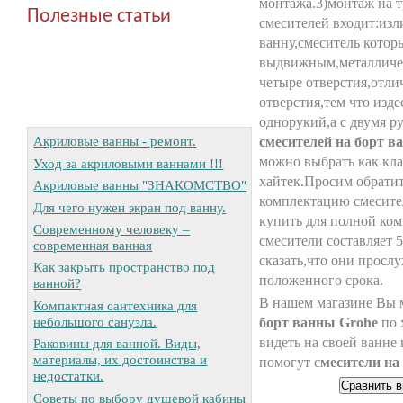
монтажа.3)монтаж на т
Полезные статьи
смесителей входит:изл
ванну,смеситель котор
выдвижным,металличе
четыре отверстия,отли
отверстия,тем что изде
однорукий,а с двумя 
Акриловые ванны - ремонт.
смесителей на борт в
можно выбрать как кла
Уход за акриловыми ваннами !!!
хайтек.Просим обрати
Акриловые ванны "ЗНАКОМСТВО"
комплектацию смесител
Для чего нужен экран под ванну.
купить для полной ком
Современному человеку –
смесители составляет 
современная ванная
сказать,что они просл
Как закрыть пространство под
положенного срока.
ванной?
В нашем магазине Вы 
Компактная сантехника для
небольшого санузла.
борт ванны Grohe
по 
видеть на своей ванне
Раковины для ванной. Виды,
материалы, их достоинства и
помогут с
месители на
недостатки.
Советы по выбору душевой кабины