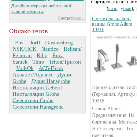
Сортировать по: наи
Дизайн интерьера небольшой
(
возр
|
убыв
),
ванной комнаты
Смеситель на борт
Смотреть все...
ванны Grohe Allure
19316
Облако тегов
Bas
Dorff
Gustavsberg
NSK/НСК
Nautico
Relisan/
Релисан
Riho
Roca
Santek
Timo
Triton/Тритон
Vod-Ok
АСБ-Пров
Акванет/Aquanet
Души
Grohe
Души Hansgrohe
Инсталляции Geberit
Производитель: Groh
Инсталляции Grohe
(Германия). Артикул:
Смесители Grohe
19316.
Смесители Hansgrohe
Серия: Allure.
Предназначение: На
борт ванны. Монтаж:
На 3 отверстия. Тип
смесителя: