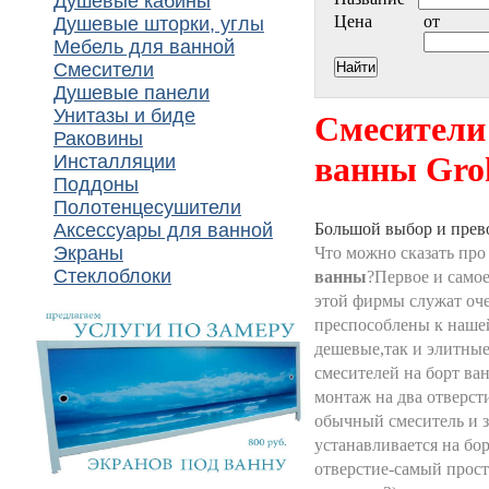
Душевые кабины
Цена
от
Душевые шторки, углы
Мебель для ванной
Смесители
Душевые панели
Унитазы и биде
Смесители
Раковины
ванны Gro
Инсталляции
Поддоны
Полотенцесушители
Аксессуары для ванной
Большой выбор и прев
Экраны
Что можно сказать пр
Стеклоблоки
ванны
?Первое и самое
этой фирмы служат оче
преспособлены к нашей
дешевые,так и элитны
смесителей на борт ва
монтаж на два отверсти
обычный смеситель и з
устанавливается на бо
отверстие-самый прос